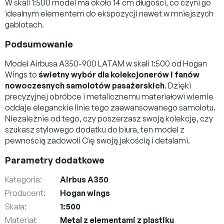
W skali 1:500 model ma około 14 cm długości, co czyni go
idealnym elementem do ekspozycji nawet w mniejszych
gablotach.
Podsumowanie
Model Airbusa A350-900 LATAM w skali 1:500 od Hogan
Wings to
świetny wybór dla kolekcjonerów i fanów
nowoczesnych samolotów pasażerskich
. Dzięki
precyzyjnej obróbce i metalicznemu materiałowi wiernie
oddaje eleganckie linie tego zaawansowanego samolotu.
Niezależnie od tego, czy poszerzasz swoją kolekcję, czy
szukasz stylowego dodatku do biura, ten model z
pewnością zadowoli Cię swoją jakością i detalami.
Parametry dodatkowe
Kategoria
:
Airbus A350
Producent
:
Hogan wings
Skala
:
1:500
Materiał
:
Metal z elementami z plastiku