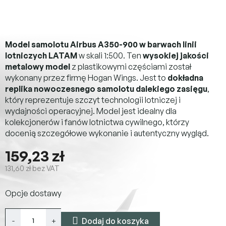
Model samolotu Airbus A350-900 w barwach linii
lotniczych LATAM
w skali 1:500. Ten
wysokiej jakości
metalowy model
z plastikowymi częściami został
wykonany przez firmę Hogan Wings. Jest to
dokładna
replika nowoczesnego samolotu dalekiego zasięgu
,
który reprezentuje szczyt technologii lotniczej i
wydajności operacyjnej. Model jest idealny dla
kolekcjonerów i fanów lotnictwa cywilnego, którzy
docenią szczegółowe wykonanie i autentyczny wygląd.
159,23 zł
131,60 zł bez VAT
Cena
Opcje dostawy
jednostkowa:
Dodaj do koszyka