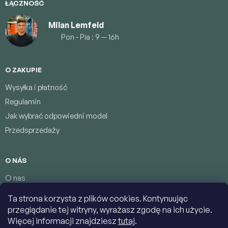
ŁĄCZNOŚĆ
Milan Lemfeld
Pon - Pia : 9 — 16h
O ZAKUPIE
Wysyłka i płatność
Regulamin
Jak wybrać odpowiedni model
Przedsprzedaży
O NÁS
O nas
Program lojalnościowy
Ta strona korzysta z plików cookies. Kontynuując
Warunki ochrony danych osobowych
przeglądanie tej witryny, wyrażasz zgodę na ich użycie.
Łączność
Więcej informacji znajdziesz
tutaj
.