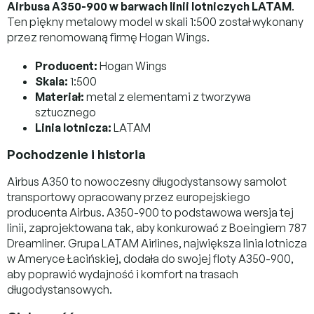
Airbusa A350-900 w barwach linii lotniczych LATAM
.
Ten piękny metalowy model w skali 1:500 został wykonany
przez renomowaną firmę Hogan Wings.
Producent:
Hogan Wings
Skala:
1:500
Materiał:
metal z elementami z tworzywa
sztucznego
Linia lotnicza:
LATAM
Pochodzenie i historia
Airbus A350 to nowoczesny długodystansowy samolot
transportowy opracowany przez europejskiego
producenta Airbus. A350-900 to podstawowa wersja tej
linii, zaprojektowana tak, aby konkurować z Boeingiem 787
Dreamliner. Grupa LATAM Airlines, największa linia lotnicza
w Ameryce Łacińskiej, dodała do swojej floty A350-900,
aby poprawić wydajność i komfort na trasach
długodystansowych.