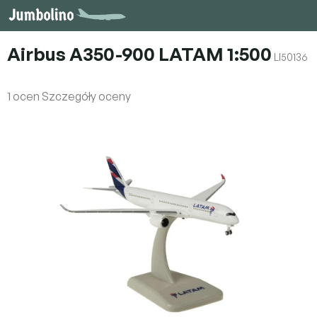
Przejść
do
treści
Airbus A350-900 LATAM 1:500
LI50136
Średnia
1 ocen
Szczegóły oceny
ocena
produktu
wynosi
5,0
na
5
gwiazdek.