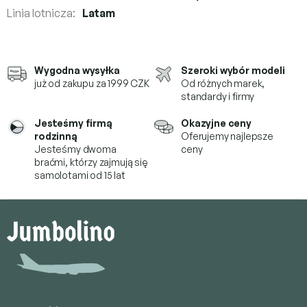
Linia lotnicza
:
Latam
Wygodna wysyłka
Szeroki wybór modeli
już od zakupu za 1999 CZK
Od różnych marek,
standardy i firmy
Jesteśmy firmą
Okazyjne ceny
rodzinną
Oferujemy najlepsze
Jesteśmy dwoma
ceny
braćmi, którzy
zajmują się
samolotami od 15 lat
S
t
o
p
k
a