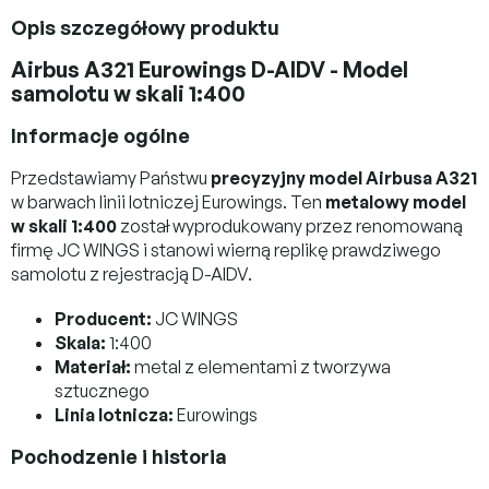
Opis szczegółowy produktu
Airbus A321 Eurowings D-AIDV - Model
samolotu w skali 1:400
Informacje ogólne
Przedstawiamy Państwu
precyzyjny model Airbusa A321
w barwach linii lotniczej Eurowings. Ten
metalowy model
w skali 1:400
został wyprodukowany przez renomowaną
firmę JC WINGS i stanowi wierną replikę prawdziwego
samolotu z rejestracją D-AIDV.
Producent:
JC WINGS
Skala:
1:400
Materiał:
metal z elementami z tworzywa
sztucznego
Linia lotnicza:
Eurowings
Pochodzenie i historia