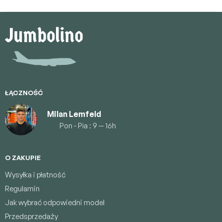
S
t
o
p
k
a
ŁĄCZNOŚĆ
Milan Lemfeld
Pon - Pia : 9 — 16h
O ZAKUPIE
Wysyłka i płatność
Regulamin
Jak wybrać odpowiedni model
Przedsprzedaży