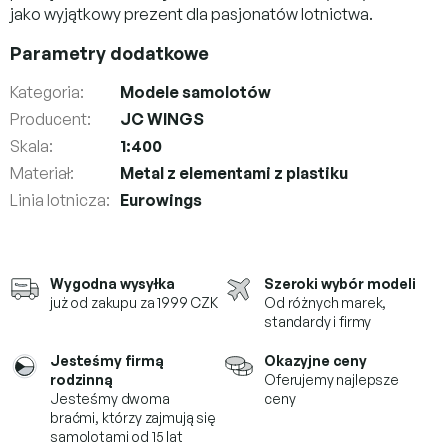
jako wyjątkowy prezent dla pasjonatów lotnictwa.
Parametry dodatkowe
Kategoria
:
Modele samolotów
Producent
:
JC WINGS
Skala
:
1:400
Materiał
:
Metal z elementami z plastiku
Linia lotnicza
:
Eurowings
Wygodna wysyłka
Szeroki wybór modeli
już od zakupu za 1999 CZK
Od różnych marek,
standardy i firmy
Jesteśmy firmą
Okazyjne ceny
rodzinną
Oferujemy najlepsze
Jesteśmy dwoma
ceny
braćmi, którzy
zajmują się
samolotami od 15 lat