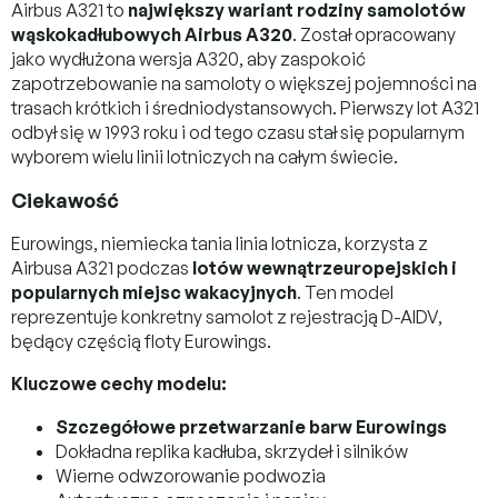
Airbus A321 to
największy wariant rodziny samolotów
wąskokadłubowych Airbus A320
. Został opracowany
jako wydłużona wersja A320, aby zaspokoić
zapotrzebowanie na samoloty o większej pojemności na
trasach krótkich i średniodystansowych. Pierwszy lot A321
odbył się w 1993 roku i od tego czasu stał się popularnym
wyborem wielu linii lotniczych na całym świecie.
Ciekawość
Eurowings, niemiecka tania linia lotnicza, korzysta z
Airbusa A321 podczas
lotów wewnątrzeuropejskich i
popularnych miejsc wakacyjnych
. Ten model
reprezentuje konkretny samolot z rejestracją D-AIDV,
będący częścią floty Eurowings.
Kluczowe cechy modelu:
Szczegółowe przetwarzanie barw Eurowings
Dokładna replika kadłuba, skrzydeł i silników
Wierne odwzorowanie podwozia