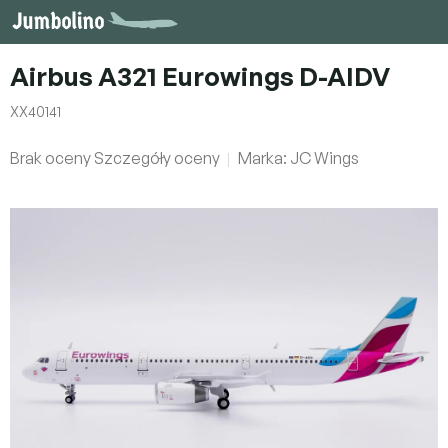
Przejść
do
treści
Airbus A321 Eurowings D-AIDV
XX40141
Średnia
Brak oceny
Szczegóły oceny
Marka:
JC Wings
ocena
produktu
wynosi
0,0
na
5
gwiazdek.