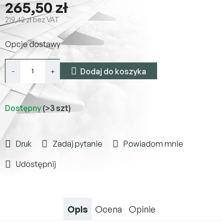
265,50 zł
219,42 zł bez VAT
Cena
Opcje dostawy
jednostkowa:
Dodaj do koszyka
Dostępny
(>3 szt)
Druk
Zadaj pytanie
Powiadom mnie
Udostępnij
Opis
Ocena
Opinie