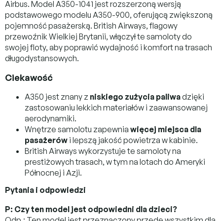
Airbus. Model A350-1041 jest rozszerzoną wersją
podstawowego modelu A350-900, oferującą zwiększoną
pojemność pasażerską. British Airways, flagowy
przewoźnik Wielkiej Brytanii, włączył te samoloty do
swojej floty, aby poprawić wydajność i komfort na trasach
długodystansowych.
Ciekawość
A350 jest znany z
niskiego zużycia paliwa
dzięki
zastosowaniu lekkich materiałów i zaawansowanej
aerodynamiki.
Wnętrze samolotu zapewnia
więcej miejsca dla
pasażerów
i lepszą jakość powietrza w kabinie.
British Airways wykorzystuje te samoloty na
prestiżowych trasach, w tym na lotach do Ameryki
Północnej i Azji.
Pytania i odpowiedzi
P: Czy ten model jest odpowiedni dla dzieci?
Odp.: Ten model jest przeznaczony przede wszystkim dla