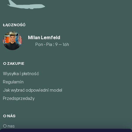
k
a
ŁĄCZNOŚĆ
Milan Lemfeld
Pon - Pia : 9 — 16h
O ZAKUPIE
Wysyłka i płatność
Regulamin
Jak wybrać odpowiedni model
Przedsprzedaży
O NÁS
O nas