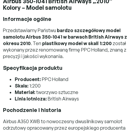
Airbus 350-1041 British Airways „2010”
Kolory – Model samolotu
Informacje ogólne
Przedstawiamy Państwu
bardzo szczegółowy model
samolotu Airbus 350-1041 w barwach British Airways z
okresu 2010
. Ten
plastikowy model w skali 1:200
został
wykonany przez renomowaną firmę PPC Holland, znaną z
precyzji i jakości wykonania.
Specyfikacja produktu
Producent:
PPC Holland
Skala:
1:200
Materiał:
tworzywo sztuczne
Linia lotnicza:
British Airways
Pochodzenie i historia
Airbus A350 XWB to nowoczesny dwusilnikowy samolot
odrzutowy opracowany przez europejskiego producenta