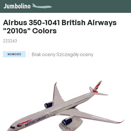
Przejść
do
treści
Airbus 350-1041 British Airways
"2010s" Colors
223243
Średnia
Brak oceny
Szczegóły oceny
NOWOŚĆ
ocena
produktu
wynosi
0,0
na
5
gwiazdek.