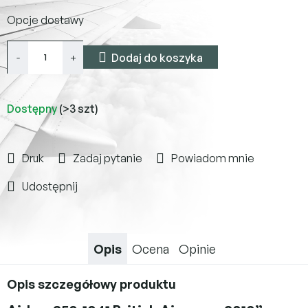
Cena
Opcje dostawy
jednostkowa:
Dodaj do koszyka
Dostępny
(>3 szt)
Druk
Zadaj pytanie
Powiadom mnie
Udostępnij
Opis
Ocena
Opinie
Opis szczegółowy produktu