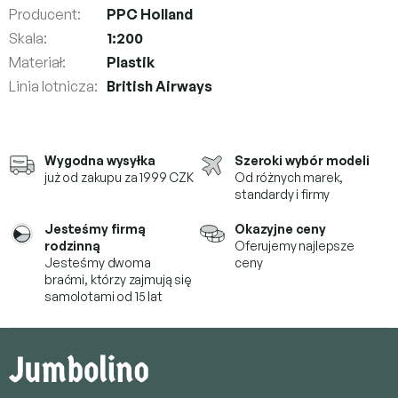
Producent
:
PPC Holland
Skala
:
1:200
Materiał
:
Plastik
Linia lotnicza
:
British Airways
Wygodna wysyłka
Szeroki wybór modeli
już od zakupu za 1999 CZK
Od różnych marek,
standardy i firmy
Jesteśmy firmą
Okazyjne ceny
rodzinną
Oferujemy najlepsze
Jesteśmy dwoma
ceny
braćmi, którzy
zajmują się
samolotami od 15 lat
S
t
o
p