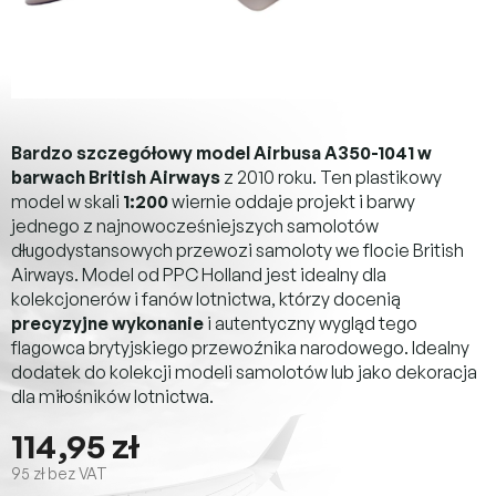
Bardzo szczegółowy model Airbusa A350-1041 w
barwach British Airways
z 2010 roku. Ten plastikowy
model w skali
1:200
wiernie oddaje projekt i barwy
jednego z najnowocześniejszych samolotów
długodystansowych przewozi samoloty we flocie British
Airways. Model od PPC Holland jest idealny dla
kolekcjonerów i fanów lotnictwa, którzy docenią
precyzyjne wykonanie
i autentyczny wygląd tego
flagowca brytyjskiego przewoźnika narodowego. Idealny
dodatek do kolekcji modeli samolotów lub jako dekoracja
dla miłośników lotnictwa.
114,95 zł
95 zł bez VAT