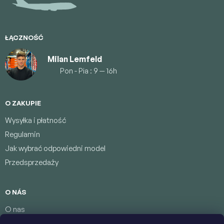
k
a
ŁĄCZNOŚĆ
Milan Lemfeld
Pon - Pia : 9 — 16h
O ZAKUPIE
Wysyłka i płatność
Regulamin
Jak wybrać odpowiedni model
Przedsprzedaży
O NÁS
O nas
Program lojalnościowy