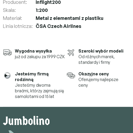
Producent
:
Inflight200
Skala
:
1:200
Materiał
:
Metal z elementami z plastiku
Linia lotnicza
:
ČSA Czech Airlines
Wygodna wysyłka
Szeroki wybór modeli
już od zakupu za 1999 CZK
Od różnych marek,
standardy i firmy
Jesteśmy firmą
Okazyjne ceny
rodzinną
Oferujemy najlepsze
Jesteśmy dwoma
ceny
braćmi, którzy
zajmują się
samolotami od 15 lat
S
t
o
p