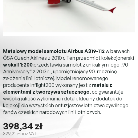
Metalowy model samolotu Airbus A319-112
w barwach
ČSA Czech Airlines z 2010 r. Ten przedmiot kolekcjonerski
w skali 1:200
przedstawia samolot z unikalnym logo „90
Anniversary” z 2013 r. , upamiętniający 90. rocznicę
założenia linii lotniczej. Model renomowanego
producenta Inflight200 wykonany jest z
metalu z
elementami z tworzywa sztucznego
, co gwarantuje
wysoką jakość wykonania i detali. Idealny dodatek do
kolekcji dla wszystkich entuzjastów lotnictwa cywilnego i
fanów czeskich narodowych linii lotniczych.
398,34 zł
329,21 zł bez VAT