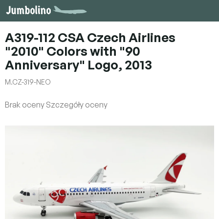
Przejść
do
treści
A319-112 CSA Czech Airlines
"2010" Colors with "90
Anniversary" Logo, 2013
M.CZ-319-NEO
Średnia
Brak oceny
Szczegóły oceny
ocena
produktu
wynosi
0,0
na
5
gwiazdek.