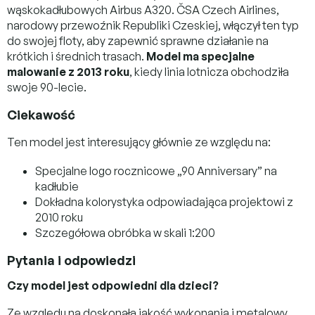
wąskokadłubowych Airbus A320. ČSA Czech Airlines,
narodowy przewoźnik Republiki Czeskiej, włączył ten typ
do swojej floty, aby zapewnić sprawne działanie na
krótkich i średnich trasach.
Model ma specjalne
malowanie z 2013 roku
, kiedy linia lotnicza obchodziła
swoje 90-lecie.
Ciekawość
Ten model jest interesujący głównie ze względu na:
Specjalne logo rocznicowe „90 Anniversary” na
kadłubie
Dokładna kolorystyka odpowiadająca projektowi z
2010 roku
Szczegółowa obróbka w skali 1:200
Pytania i odpowiedzi
Czy model jest odpowiedni dla dzieci?
Ze względu na doskonałą jakość wykonania i metalowy