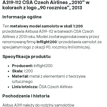
A319-112 CSA Czech Airlines „2010” w
kolorach z logo „90 rocznica”, 2013
Informacje ogólne
Ten
metalowy model samolotu w skali 1:200
przedstawia Airbusa A319-112 w barwach CSA Czech
Airlines z 2013 roku. Model został wyprodukowany przez
renomowaną firmę
Inflight200
i przedstawia samolot ze
specjalnym logo z okazji 90. rocznicy linii lotniczej.
Specyfikacja produktu
Producent:
Inflight200
Skala:
1:200
Materiał:
metal z elementami z tworzywa
sztucznego
Linia lotnicza:
ČSA Czech Airlines
Pochodzenie i historia
Airbus A319 należy do rodziny samolotów