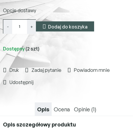
Cena
Opcje dostawy
jednostkowa:
Dodaj do koszyka
Dostępny
(2 szt)
Druk
Zadaj pytanie
Powiadom mnie
Udostępnij
Opis
Ocena
Opinie (1)
Opis szczegółowy produktu