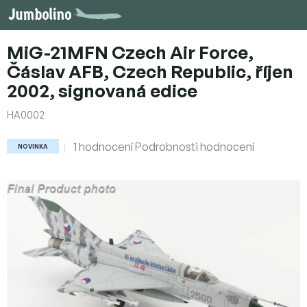
Přejít
na
obsah
MiG-21MFN Czech Air Force,
Čáslav AFB, Czech Republic, říjen
2002, signovaná edice
HA0002
Průměrné
1 hodnocení
Podrobnosti hodnocení
NOVINKA
hodnocení
produktu
je
5,0
z
5
hvězdiček.