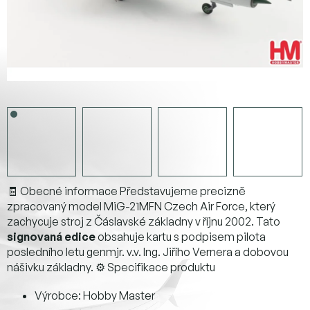
🧾 Obecné informace Představujeme precizně
zpracovaný model MiG-21MFN Czech Air Force, který
zachycuje stroj z Čáslavské základny v říjnu 2002. Tato
signovaná edice
obsahuje kartu s podpisem pilota
posledního letu genmjr. v.v. Ing. Jiřího Vernera a dobovou
nášivku základny. ⚙️ Specifikace produktu
Výrobce: Hobby Master