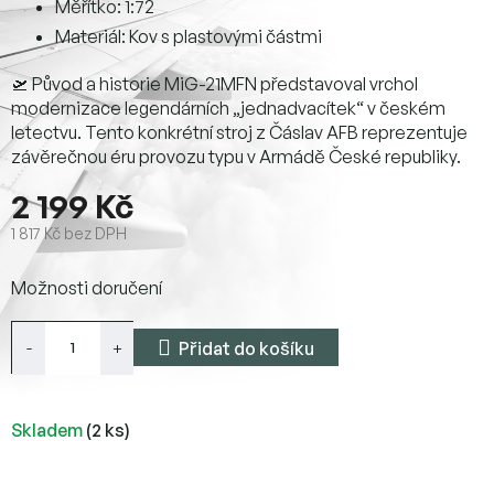
Měřítko: 1:72
Materiál: Kov s plastovými částmi
🛫 Původ a historie MiG-21MFN představoval vrchol
modernizace legendárních „jednadvacítek“ v českém
letectvu. Tento konkrétní stroj z Čáslav AFB reprezentuje
závěrečnou éru provozu typu v Armádě České republiky.
2 199 Kč
1 817 Kč bez DPH
Měrná
Možnosti doručení
cena:
Přidat do košíku
Skladem
(2 ks)