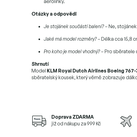
aerolinky.
Otázky a odpovědi
Je stojánek součástí balení?
– Ne, stojánek 
Jaké má model rozměry?
– Délka cca 15,8 c
Pro koho je model vhodný?
– Pro sběratele 
Shrnutí
Model
KLM Royal Dutch Airlines Boeing 767-
sběratelský kousek, který věrně zobrazuje dálkov
Doprava ZDARMA
již od nákupu za 999 Kč