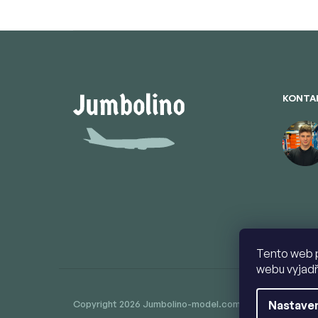
Z
á
p
a
t
KONTA
í
Tento web 
webu vyjadř
Nastaven
Copyright 2026
Jumbolino-model.com
. Všechna práva 