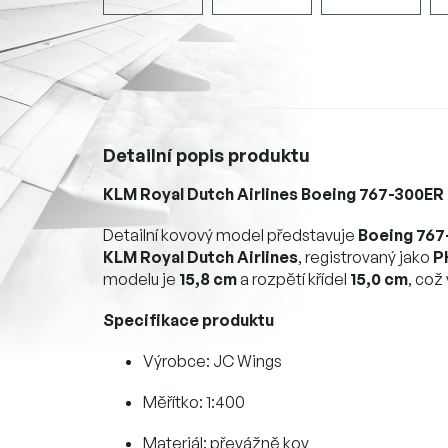
Detailní popis produktu
KLM Royal Dutch Airlines Boeing 767-300ER 
Detailní kovový model představuje
Boeing 767
KLM Royal Dutch Airlines
, registrovaný jako
P
modelu je
15,8 cm
a rozpětí křídel
15,0 cm
, což
Specifikace produktu
Výrobce: JC Wings
Měřítko: 1:400
Materiál: převážně kov