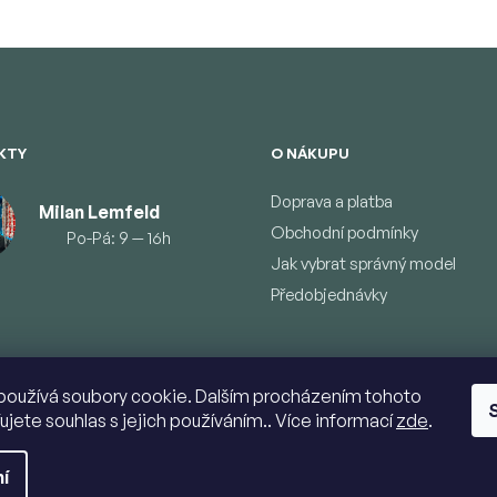
KTY
O NÁKUPU
Doprava a platba
Milan Lemfeld
Obchodní podmínky
Po-Pá: 9 — 16h
Jak vybrat správný model
Předobjednávky
používá soubory cookie. Dalším procházením tohoto
ujete souhlas s jejich používáním.. Více informací
zde
.
í
vyhrazena.
Upravit nastavení cookies