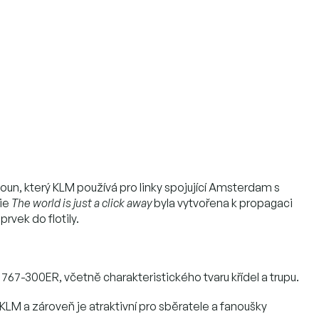
un, který KLM používá pro linky spojující Amsterdam s
rie
The world is just a click away
byla vytvořena k propagaci
prvek do flotily.
767-300ER, včetně charakteristického tvaru křídel a trupu.
y KLM a zároveň je atraktivní pro sběratele a fanoušky