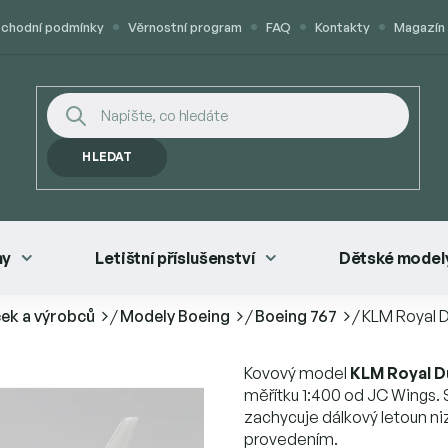
chodní podmínky
Věrnostní program
FAQ
Kontakty
Magazín
HLEDAT
ny
Letištní příslušenství
Dětské modely
ček a výrobců
/
Modely Boeing
/
Boeing 767
/
KLM Royal D
Kovový model
KLM Royal D
měřítku 1:400 od JC Wings. S
zachycuje dálkový letoun 
provedením.