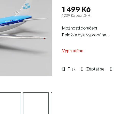
1 499 Kč
1 239 Kč bez DPH
Měrná
Možnosti doručení
cena:
Položka byla vyprodána…
Vyprodáno
Tisk
Zeptat se