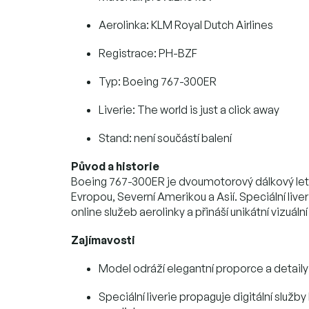
Aerolinka: KLM Royal Dutch Airlines
Registrace: PH-BZF
Typ: Boeing 767-300ER
Liverie: The world is just a click away
Stand: není součástí balení
Původ a historie
Boeing 767-300ER je dvoumotorový dálkový leto
Evropou, Severní Amerikou a Asií. Speciální live
online služeb aerolinky a přináší unikátní vizuální 
Zajímavosti
Model odráží elegantní proporce a detaily 
Speciální liverie propaguje digitální služb