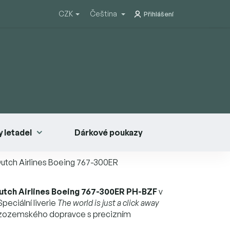
CZK
Čeština
Přihlášení
 letadel
Dárkové poukazy
utch Airlines Boeing 767-300ER
utch Airlines Boeing 767-300ER PH-BZF
v
peciální liverie
The world is just a click away
nizozemského dopravce s precizním