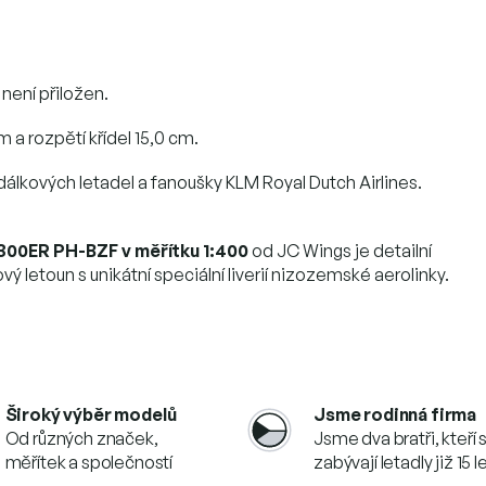
není přiložen.
m a rozpětí křídel 15,0 cm.
dálkových letadel a fanoušky KLM Royal Dutch Airlines.
300ER PH-BZF v měřítku 1:400
od JC Wings je detailní
ý letoun s unikátní speciální liverií nizozemské aerolinky.
Široký výběr modelů
Jsme rodinná firma
Od různých značek,
Jsme dva bratři, kteří 
měřítek a společností
zabývají letadly již 15 l