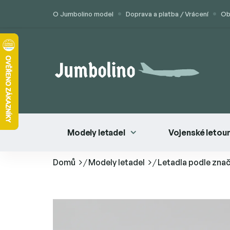
Přejít
O Jumbolino model
Doprava a platba / Vrácení
Ob
na
obsah
Modely letadel
Vojenské letou
Domů
/
Modely letadel
/
Letadla podle zna