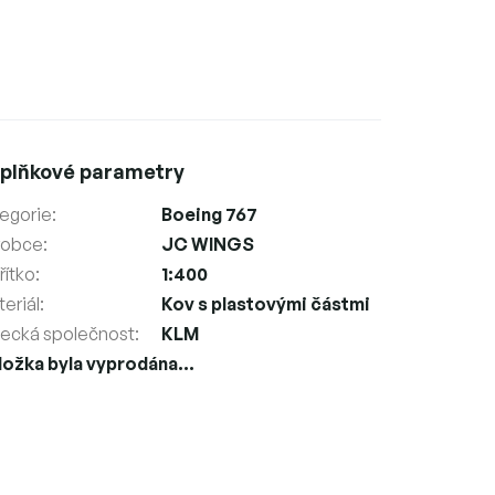
plňkové parametry
egorie
:
Boeing 767
robce
:
JC WINGS
ítko
:
1:400
eriál
:
Kov s plastovými částmi
tecká společnost
:
KLM
ložka byla vyprodána…