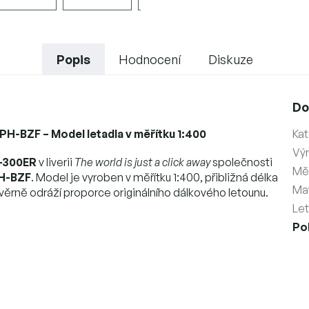
Popis
Hodnocení
Diskuze
Do
PH-BZF – Model letadla v měřítku 1:400
Kat
Vý
-300ER
v liverii
The world is just a click away
společnosti
Měř
H-BZF
. Model je vyroben v měřítku 1:400, přibližná délka
Mat
 věrně odráží proporce originálního dálkového letounu.
Le
Po