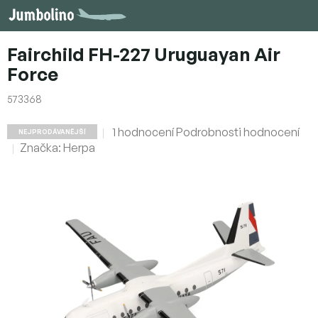
Přejít
na
obsah
Fairchild FH-227 Uruguayan Air
Force
573368
Průměrné
1 hodnocení
Podrobnosti hodnocení
NEJPRODÁVANĚJŠÍ
hodnocení
Značka:
Herpa
produktu
je
5,0
z
5
hvězdiček.