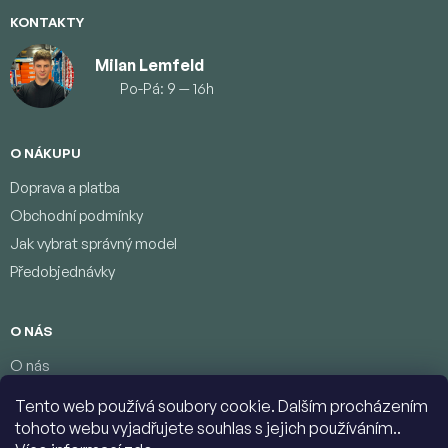
KONTAKTY
Milan Lemfeld
Po-Pá: 9 — 16h
O NÁKUPU
Doprava a platba
Obchodní podmínky
Jak vybrat správný model
Předobjednávky
O NÁS
O nás
Věrnostní program
Tento web používá soubory cookie. Dalším procházením
Podmínky ochrany osobních údajů
tohoto webu vyjadřujete souhlas s jejich používáním..