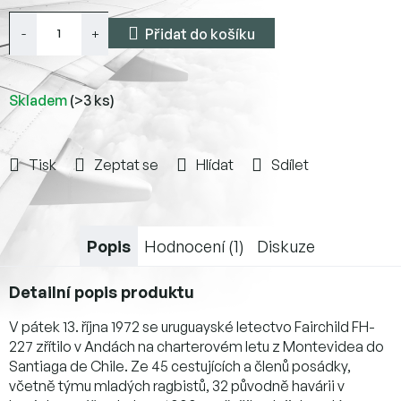
Přidat do košíku
Skladem
(>3 ks)
Tisk
Zeptat se
Hlídat
Sdílet
Popis
Hodnocení (1)
Diskuze
Detailní popis produktu
V pátek 13. října 1972 se uruguayské letectvo Fairchild FH-
227 zřítilo v Andách na charterovém letu z Montevidea do
Santiaga de Chile. Ze 45 cestujících a členů posádky,
včetně týmu mladých ragbistů, 32 původně havárii v