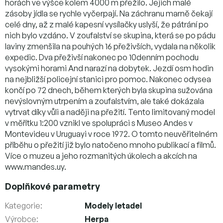
horách ve výšce kolem 4000 m přežilo. Jejich malé
zásoby jídla se rychle vyčerpají. Na záchranu marně čekají
celé dny, až z malé kapesní vysílačky uslyší, že pátrání po
nich bylo vzdáno. V zoufalství se skupina, která se po pádu
laviny zmenšila na pouhých 16 přeživších, vydala na několik
expedic. Dva přeživší nakonec po 10denním pochodu
vysokými horami And narazí na dobytek. Jezdí osm hodin
na nejbližší policejní stanici pro pomoc. Nakonec odysea
končí po 72 dnech, během kterých byla skupina sužována
nevýslovným utrpením a zoufalstvím, ale také dokázala
vytrvat díky vůli a naději na přežití. Tento limitovaný model
v měřítku 1:200 vznikl ve spolupráci s Museo Andes v
Montevideu v Uruguayi v roce 1972. O tomto neuvěřitelném
příběhu o přežití již bylo natočeno mnoho publikací a filmů.
Více o muzeu a jeho rozmanitých úkolech a akcích na
www.mandes.uy.
Doplňkové parametry
Kategorie
:
Modely letadel
Výrobce
:
Herpa