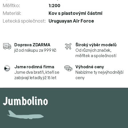
Měřítko
:
1:200
Materiál
:
Kov s plastovými částmi
Letecká společnost
:
Uruguayan Air Force
Doprava ZDARMA
Široký výběr modelů
již od nákupu za 999 Kč
Od různých značek,
měřítek a společností
Jsme rodinná firma
Výhodné ceny
Jsme dva bratři, kteří se
Nabízíme ty nejvýhodnější
zabývají letadly již 15 let
ceny
Z
á
p
a
t
í