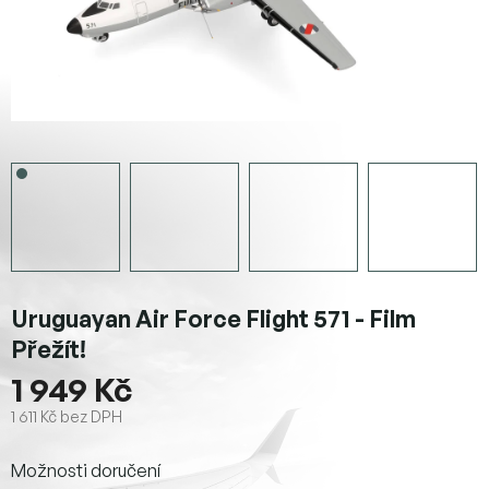
Uruguayan Air Force Flight 571 - Film
Přežít!
1 949 Kč
1 611 Kč bez DPH
Měrná
Možnosti doručení
cena: