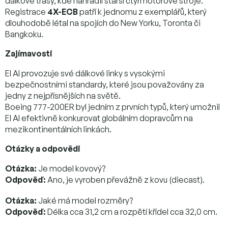
dálkové trasy, kde nahradil starší čtyřmotorové stroje.
Registrace
4X-ECB
patří k jednomu z exemplářů, který
dlouhodobě létal na spojích do New Yorku, Toronta či
Bangkoku.
Zajímavosti
El Al provozuje své dálkové linky s vysokými
bezpečnostními standardy, které jsou považovány za
jedny z nejpřísnějších na světě.
Boeing 777-200ER byl jedním z prvních typů, který umožnil
El Al efektivně konkurovat globálním dopravcům na
mezikontinentálních linkách.
Otázky a odpovědi
Otázka:
Je model kovový?
Odpověď:
Ano, je vyroben převážně z kovu (diecast).
Otázka:
Jaké má model rozměry?
Odpověď:
Délka cca 31,2 cm a rozpětí křídel cca 32,0 cm.