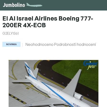
Přejít
na
obsah
El Al Israel Airlines Boeing 777-
200ER 4X-ECB
G2ELY1361
Průměrné
Neohodnoceno
Podrobnosti hodnocení
NOVINKA
hodnocení
produktu
je
0,0
z
5
hvězdiček.