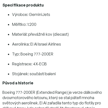
Specifikace produktu
Výrobce: GeminiJets
Měřítko: 1:200
Materiál: převážně kov (diecast)
Aerolinka: El Al Israel Airlines
Typ: Boeing 777-200ER
Registrace: 4X-ECB
Stojánek: součástí balení
Původ a historie
Boeing 777-200ER (Extended Range) je verze dálkového
dvoumotorového letounu, který se stal páteří mnoha
světových aerolinek. El Al zařadila tento typ do flotily pro