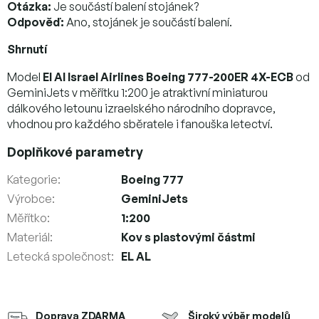
Otázka:
Je součástí balení stojánek?
Odpověď:
Ano, stojánek je součástí balení.
Shrnutí
Model
El Al Israel Airlines Boeing 777-200ER 4X-ECB
od
GeminiJets v měřítku 1:200 je atraktivní miniaturou
dálkového letounu izraelského národního dopravce,
vhodnou pro každého sběratele i fanouška letectví.
Doplňkové parametry
Kategorie
:
Boeing 777
Výrobce
:
GeminiJets
Měřítko
:
1:200
Materiál
:
Kov s plastovými částmi
Letecká společnost
:
EL AL
Doprava ZDARMA
Široký výběr modelů