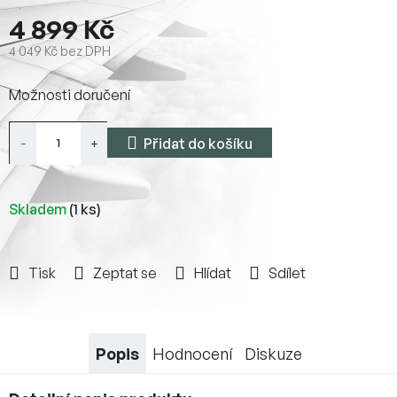
4 899 Kč
4 049 Kč bez DPH
Měrná
Možnosti doručení
cena:
Přidat do košíku
Skladem
(1 ks)
Tisk
Zeptat se
Hlídat
Sdílet
Popis
Hodnocení
Diskuze