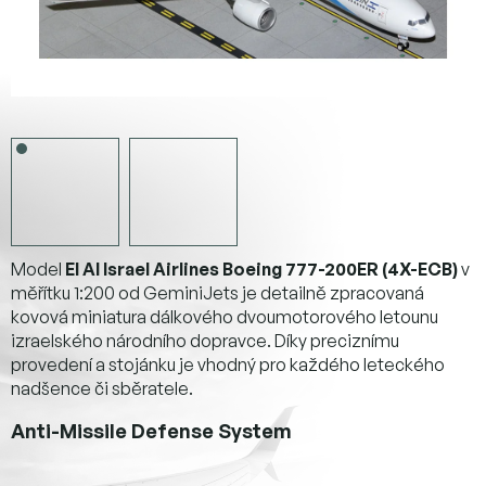
Model
El Al Israel Airlines Boeing 777-200ER (4X-ECB)
v
měřítku 1:200 od GeminiJets je detailně zpracovaná
kovová miniatura dálkového dvoumotorového letounu
izraelského národního dopravce. Díky preciznímu
provedení a stojánku je vhodný pro každého leteckého
nadšence či sběratele.
Anti-Missile Defense System