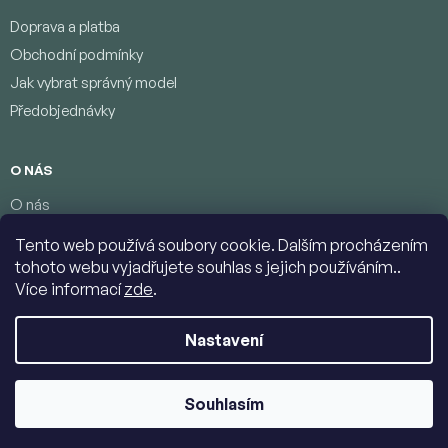
Doprava a platba
Obchodní podmínky
Jak vybrat správný model
Předobjednávky
O NÁS
O nás
Věrnostní program
Tento web používá soubory cookie. Dalším procházením
Podmínky ochrany osobních údajů
tohoto webu vyjadřujete souhlas s jejich používáním..
Kontakty
Více informací
zde
.
Nastavení
Copyright 2026
Jumbolino-model.com
. Všechna práva vyhrazena.
Upravit nastavení cookies
Souhlasím
Vytvořil Shoptet