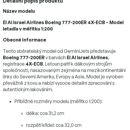
Detailní popis produktu
Název modelu
El Al Israel Airlines Boeing 777-200ER 4X-ECB – Model
letadla v měřítku 1:200
Obecné informace
Tento sběratelský model od GeminiJets představuje
Boeing 777-200ER
v barvách
El Al Israel Airlines
,
registrace
4X-ECB
. Letoun patří k dálkovým strojům
společnosti, nasazovaným zejména na mezikontinentální
linky do Severní Ameriky, Evropy a Asie. Model je vyroben
převážně z kovu a nabízí vysoce detailní zpracování s
autentickým lakováním.
Přibližné rozměry modelu (měřítko 1:200):
délka: cca 31,2 cm
rozpětí křídel: cca 32,0 cm