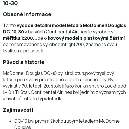
10-30
Obecné informace
Tento
vysoce detailní model letadla McDonnell Douglas
DC-10-30
v barvách Continental Airlines je vyroben v
měřítku 1:200
. Jde o
kovový model s plastovými částmi
od renomovaného výrobce Inflight200, známého svou
kvalitou a přesností.
Původ a historie
McDonnell Douglas DC-10 byl širokoturupový tryskový
letoun používaný pro středně dlouhé a dlouhé lety. Byl
vyvinut v 70. letech 20. století jako konkurent pro Lockheed
L-1011 TriStar. Continental Airlines byl jedním z významných
uživatelů tohoto typu letadla.
Zajímavosti
DC-10 byl prvním širokotrupým letadlem McDonnell
Douglas