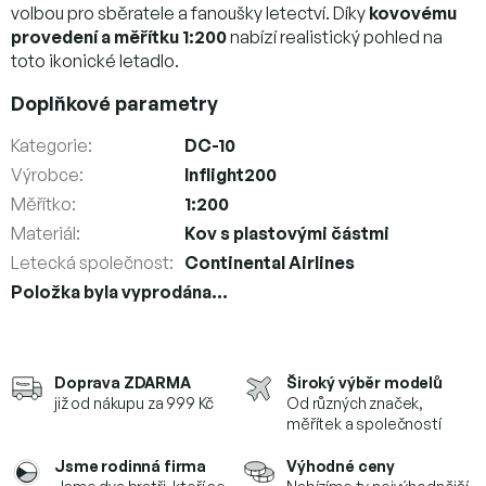
volbou pro sběratele a fanoušky letectví. Díky
kovovému
provedení a měřítku 1:200
nabízí realistický pohled na
toto ikonické letadlo.
Doplňkové parametry
Kategorie
:
DC-10
Výrobce
:
Inflight200
Měřítko
:
1:200
Materiál
:
Kov s plastovými částmi
Letecká společnost
:
Continental Airlines
Položka byla vyprodána…
Doprava ZDARMA
Široký výběr modelů
již od nákupu za 999 Kč
Od různých značek,
měřítek a společností
Jsme rodinná firma
Výhodné ceny