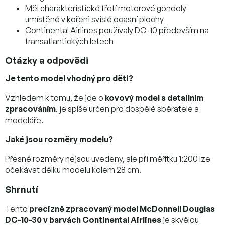
Měl charakteristické třetí motorové gondoly
umístěné v kořeni svislé ocasní plochy
Continental Airlines používaly DC-10 především na
transatlantických letech
Otázky a odpovědi
Je tento model vhodný pro děti?
Vzhledem k tomu, že jde o
kovový model s detailním
zpracováním
, je spíše určen pro dospělé sběratele a
modeláře.
Jaké jsou rozměry modelu?
Přesné rozměry nejsou uvedeny, ale při měřítku 1:200 lze
očekávat délku modelu kolem 28 cm.
Shrnutí
Tento
precizně zpracovaný model McDonnell Douglas
DC-10-30 v barvách Continental Airlines
je skvělou