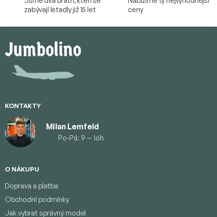
Jsme dva bratři, kteří se
Nabízíme ty nejvýhodnější
zabývají letadly již 15 let
ceny
Z
á
p
a
t
í
KONTAKTY
Milan Lemfeld
Po-Pá: 9 — 16h
O NÁKUPU
Doprava a platba
Obchodní podmínky
Jak vybrat správný model