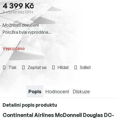
4 399 Kč
3 636 Kč bez DPH
Měrná
Možnosti doručení
cena:
Položka byla vyprodána…
Vyprodáno
Tisk
Zeptat se
Hlídat
Sdílet
Popis
Hodnocení
Diskuze
Detailní popis produktu
Continental Airlines McDonnell Douglas DC-