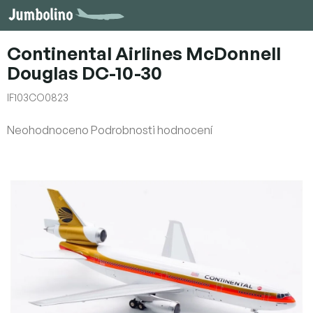
Přejít
na
obsah
Continental Airlines McDonnell
Douglas DC-10-30
IF103CO0823
Průměrné
Neohodnoceno
Podrobnosti hodnocení
hodnocení
produktu
je
0,0
z
5
hvězdiček.