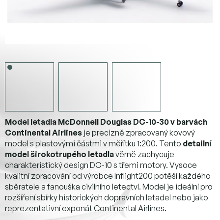
Model letadla McDonnell Douglas DC-10-30 v barvách
Continental Airlines
je precizně zpracovaný kovový
model s plastovými částmi v měřítku 1:200. Tento
detailní
model širokotrupého letadla
věrně zachycuje
charakteristický design DC-10 s třemi motory. Vysoce
kvalitní zpracování od výrobce Inflight200 potěší každého
sběratele a fanouška civilního letectví. Model je ideální pro
rozšíření sbírky historických dopravních letadel nebo jako
reprezentativní exponát Continental Airlines.