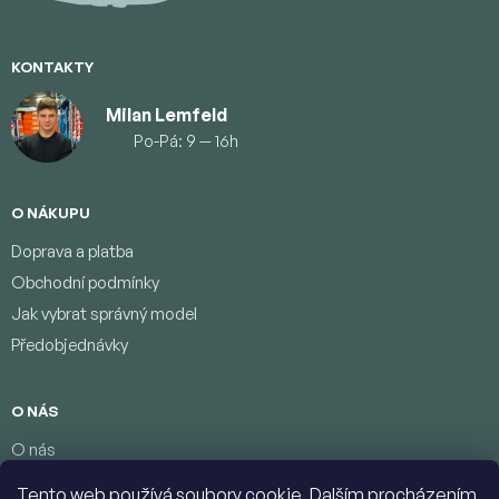
í
KONTAKTY
Milan Lemfeld
Po-Pá: 9 — 16h
O NÁKUPU
Doprava a platba
Obchodní podmínky
Jak vybrat správný model
Předobjednávky
O NÁS
O nás
Věrnostní program
Tento web používá soubory cookie. Dalším procházením