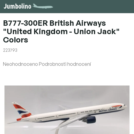
Přejít
na
obsah
B777-300ER British Airways
"United Kingdom - Union Jack"
Colors
223793
Průměrné
Neohodnoceno
Podrobnosti hodnocení
hodnocení
produktu
je
0,0
z
5
hvězdiček.