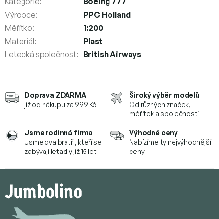
Kategorie
:
Boeing 777
Výrobce
:
PPC Holland
Měřítko
:
1:200
Materiál
:
Plast
Letecká společnost
:
British Airways
Doprava ZDARMA
Široký výběr modelů
již od nákupu za 999 Kč
Od různých značek,
měřítek a společností
Jsme rodinná firma
Výhodné ceny
Jsme dva bratři, kteří se
Nabízíme ty nejvýhodnější
zabývají letadly již 15 let
ceny
Z
á
p
a
t