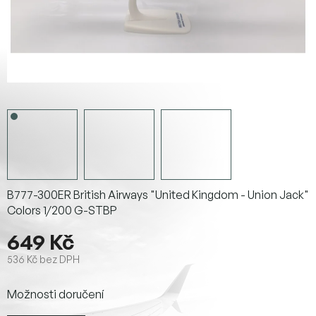
B777-300ER British Airways "United Kingdom - Union Jack"
Colors 1/200
G-STBP
649 Kč
536 Kč bez DPH
Měrná
Možnosti doručení
cena: