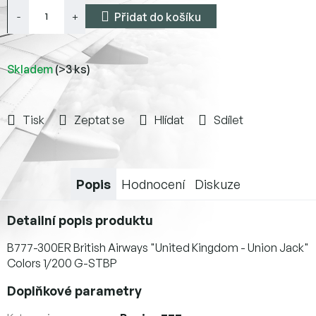
Přidat do košíku
Skladem
(>3 ks)
Tisk
Zeptat se
Hlídat
Sdílet
Popis
Hodnocení
Diskuze
Detailní popis produktu
B777-300ER British Airways "United Kingdom - Union Jack"
Colors 1/200
G-STBP
Doplňkové parametry