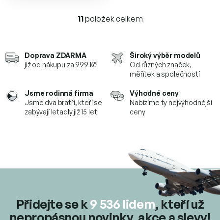
11
položek celkem
O
v
l
á
Doprava ZDARMA
Široký výběr modelů
d
již od nákupu za 999 Kč
Od různých značek,
a
měřítek a společností
c
í
Jsme rodinná firma
Výhodné ceny
p
Jsme dva bratři, kteří se
Nabízíme ty nejvýhodnější
r
zabývají letadly již 15 let
ceny
v
k
y
v
ý
p
i
s
u
Přidejte se k
9 536 lidem
, kteří už
nepropásnou novinky, akce a slevy!