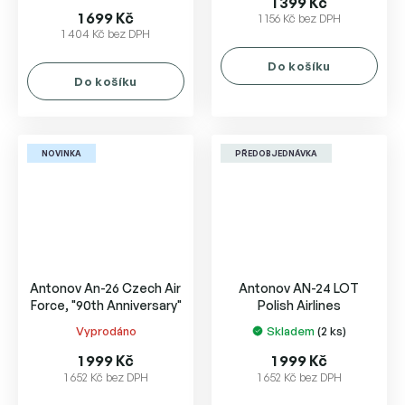
1 399 Kč
produktu
1 699 Kč
1 156 Kč bez DPH
1 404 Kč bez DPH
je
5,0
Do košíku
z
Do košíku
5
hvězdiček.
NOVINKA
PŘEDOBJEDNÁVKA
Antonov An-26 Czech Air
Antonov AN-24 LOT
Force, "90th Anniversary"
Polish Airlines
Vyprodáno
Skladem
(2 ks)
Průměrné
Průměrné
hodnocení
hodnocení
1 999 Kč
1 999 Kč
produktu
produktu
1 652 Kč bez DPH
1 652 Kč bez DPH
je
je