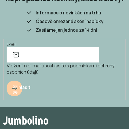
Informace o novinkách na trhu
Časově omezené akční nabídky
Zasíláme jen jednou za 14 dní
E-mail
Vložením e-mailu souhlasíte s
podmínkami ochrany
osobních údajů
Přihlásit
se
Z
á
p
a