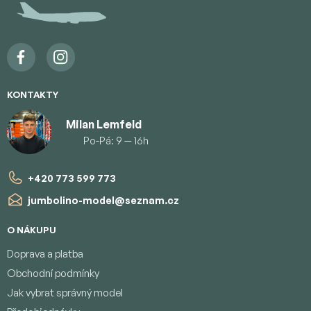
t
í
KONTAKTY
Milan Lemfeld
Po-Pá: 9 — 16h
+420 773 599 773
jumbolino-model
@
seznam.cz
O NÁKUPU
Doprava a platba
Obchodní podmínky
Jak vybrat správný model