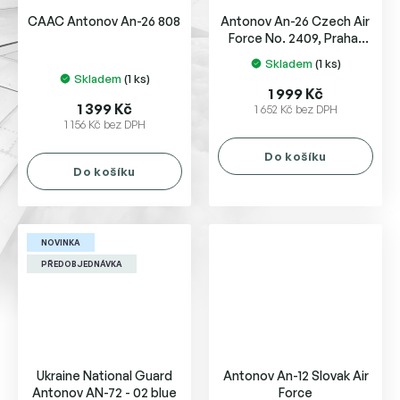
CAAC Antonov An-26 808
Antonov An-26 Czech Air
Force No. 2409, Praha-
Kbely AFB
Skladem
(1 ks)
Průměrné
Skladem
(1 ks)
hodnocení
1 999 Kč
produktu
1 399 Kč
1 652 Kč bez DPH
1 156 Kč bez DPH
je
5,0
Do košíku
z
Do košíku
5
hvězdiček.
NOVINKA
PŘEDOBJEDNÁVKA
Ukraine National Guard
Antonov An-12 Slovak Air
Antonov AN-72 - 02 blue
Force