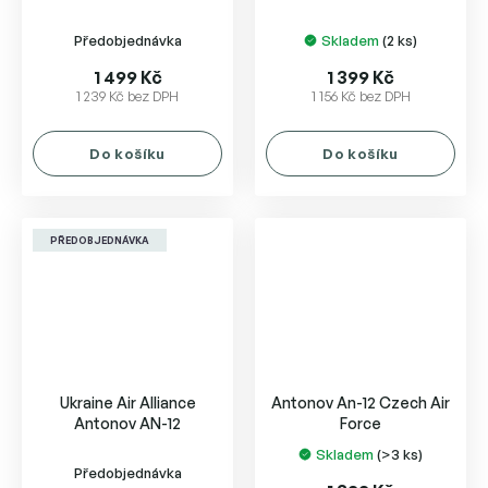
Předobjednávka
Skladem
(2 ks)
1 499 Kč
1 399 Kč
1 239 Kč bez DPH
1 156 Kč bez DPH
Do košíku
Do košíku
PŘEDOBJEDNÁVKA
Ukraine Air Alliance
Antonov An-12 Czech Air
Antonov AN-12
Force
Skladem
(>3 ks)
Průměrné
Předobjednávka
hodnocení