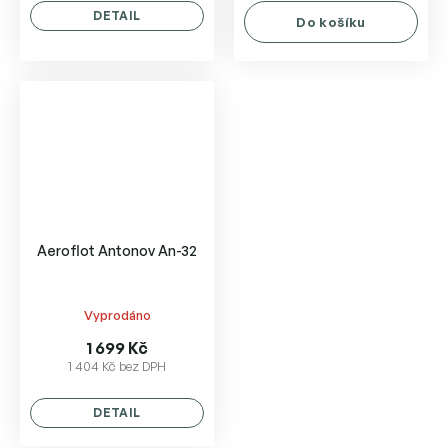
5,0
5,0
DETAIL
Do košíku
z
z
5
5
hvězdiček.
hvězdiček.
Aeroflot Antonov An-32
Vyprodáno
1 699 Kč
1 404 Kč bez DPH
DETAIL