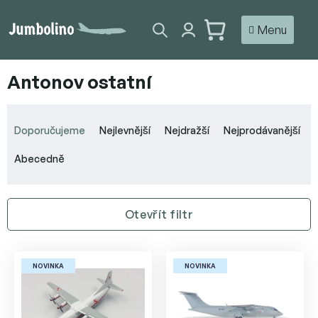
Přejít
na
NÁKUPNÍ
obsah
KOŠÍK
Antonov ostatní
Ř
a
Doporučujeme
Nejlevnější
Nejdražší
Nejprodávanější
z
e
Abecedně
n
í
p
Otevřít filtr
r
o
V
d
ý
u
NOVINKA
NOVINKA
p
k
i
t
s
ů