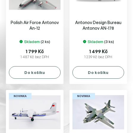
p
r
o
Polish Air Force Antonov
Antonov Design Bureau
d
An-12
Antonov AN-178
u
k
Skladem
(2 ks)
Skladem
(3 ks)
t
ů
1 799 Kč
1 499 Kč
1 487 Kč bez DPH
1 239 Kč bez DPH
Do košíku
Do košíku
NOVINKA
NOVINKA