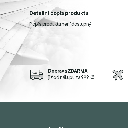
Detailní popis produktu
Popis produktu není dostupný
Doprava ZDARMA
již od nákupu za 999 Kč
Z
á
p
a