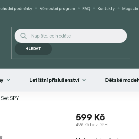
chodní podmínky
Věrnostní program
FAQ
Kontakty
Magazín
HLEDAT
ny
Letištní příslušenství
Dětské modely
y Set SPY
599 Kč
495 Kč bez DPH
Měrná