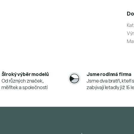
Do
Kat
Vý
Mat
Široký výběr modelů
Jsme rodinná firma
Od různých značek,
Jsme dva bratři, kteří 
měřítek a společností
zabývají letadly již 15 l