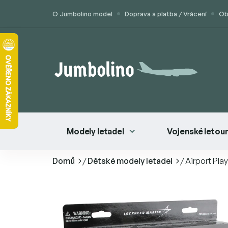
Přejít
O Jumbolino model
Doprava a platba / Vrácení
Ob
na
obsah
Modely letadel
Vojenské letou
Domů
/
Dětské modely letadel
/
Airport Pla