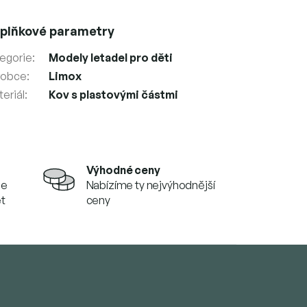
plňkové parametry
egorie
:
Modely letadel pro děti
robce
:
Limox
eriál
:
Kov s plastovými částmi
Výhodné ceny
se
Nabízíme ty nejvýhodnější
et
ceny