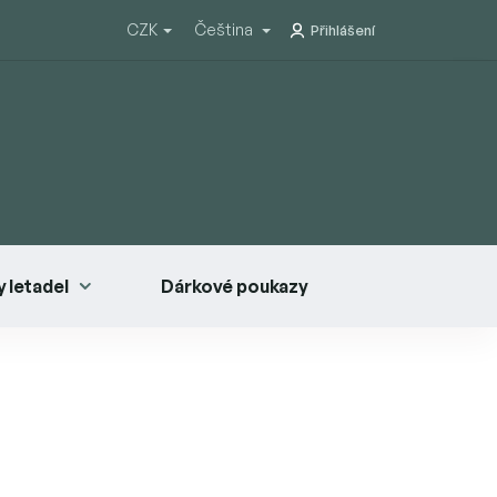
CZK
Čeština
Přihlášení
 letadel
Dárkové poukazy