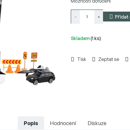
Možnosti doručení
cena:
Přidat
Skladem
(1 ks)
Tisk
Zeptat se
Popis
Hodnocení
Diskuze