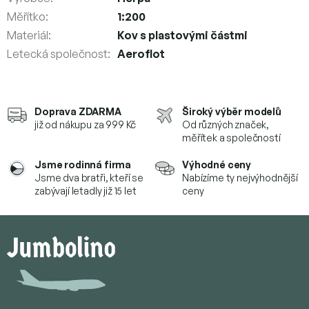
Měřítko
:
1:200
Materiál
:
Kov s plastovými částmi
Letecká společnost
:
Aeroflot
Doprava ZDARMA
Široký výběr modelů
již od nákupu za 999 Kč
Od různých značek,
měřítek a společností
Jsme rodinná firma
Výhodné ceny
Jsme dva bratři, kteří se
Nabízíme ty nejvýhodnější
zabývají letadly již 15 let
ceny
Z
á
p
a
t
í