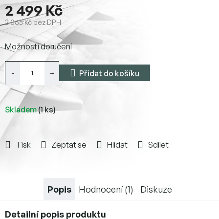
2 499 Kč
2 065 Kč bez DPH
Měrná
Možnosti doručení
cena:
Přidat do košíku
Skladem
(1 ks)
Tisk
Zeptat se
Hlídat
Sdílet
Popis
Hodnocení (1)
Diskuze
Detailní popis produktu