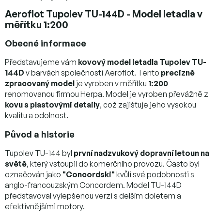
Aeroflot Tupolev TU-144D - Model letadla v
měřítku 1:200
Obecné informace
Představujeme vám
kovový model letadla Tupolev TU-
144D
v barvách společnosti Aeroflot. Tento
precizně
zpracovaný model
je vyroben v měřítku
1:200
renomovanou firmou Herpa. Model je vyroben převážně z
kovu s plastovými detaily
, což zajišťuje jeho vysokou
kvalitu a odolnost.
Původ a historie
Tupolev TU-144 byl
první nadzvukový dopravní letoun na
světě
, který vstoupil do komerčního provozu. Často byl
označován jako
"Concordski"
kvůli své podobnosti s
anglo-francouzským Concordem. Model TU-144D
představoval vylepšenou verzi s delším doletem a
efektivnějšími motory.