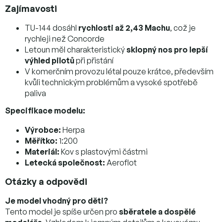
Zajímavosti
TU-144 dosáhl
rychlosti až 2,43 Machu
, což je
rychleji než Concorde
Letoun měl charakteristický
sklopný nos pro lepší
výhled pilotů
při přistání
V komerčním provozu létal pouze krátce, především
kvůli technickým problémům a vysoké spotřebě
paliva
Specifikace modelu:
Výrobce:
Herpa
Měřítko:
1:200
Materiál:
Kov s plastovými částmi
Letecká společnost:
Aeroflot
Otázky a odpovědi
Je model vhodný pro děti?
Tento model je spíše určen pro
sběratele a dospělé