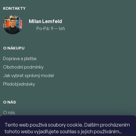
KONTAKTY
Milan Lemfeld
Po-Pá: 9 — 16h
O NÁKUPU
Doprava a platba
Obchodní podmínky
Jak vybrat správný model
Předobjednávky
O NÁS
O nás
Věrnostní program
Tento web používá soubory cookie. Dalším procházením
Podmínky ochrany osobních údajů
tohoto webu vyjadřujete souhlas s jejich používáním..