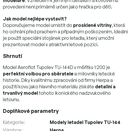
modeláře
. Vzhledem k jemným detailům a kovovému
provedení není primárně určen jako hračka pro děti.
Jak model nejlépe vystavit?
Doporučujeme model umístit do
prosklené vitríny
, která
ho ochrání před prachem a případným poškozením. Ideální
je použít speciální stojánek pro letadla, který umožní
prezentovat model v atraktivní letové pozici.
Shrnutí
Model Aeroflot Tupolev TU-144D v měřítku 1:200 je
perfektní volbou pro sběratele
a milovníky letecké
historie. Díky kvalitnímu zpracování od firmy Herpa a
použití kovu jako hlavního materiálu získáte
detailní a
trvanlivý model
tohoto ikonického nadzvukového
letounu.
Doplňkové parametry
Kategorie
:
Modely letadel Tupolev TU-144
Výrobce
:
Herpa