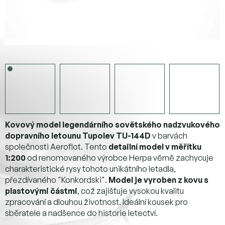
Kovový model legendárního sovětského nadzvukového
dopravního letounu Tupolev TU-144D
v barvách
společnosti Aeroflot. Tento
detailní model v měřítku
1:200
od renomovaného výrobce Herpa věrně zachycuje
charakteristické rysy tohoto unikátního letadla,
přezdívaného "Konkordski".
Model je vyroben z kovu s
plastovými částmi
, což zajišťuje vysokou kvalitu
zpracování a dlouhou životnost. Ideální kousek pro
sběratele a nadšence do historie letectví.