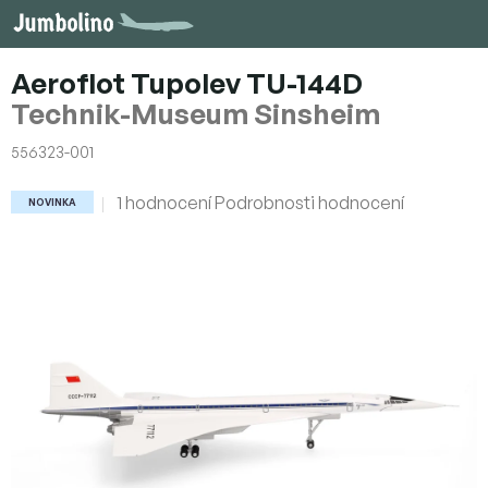
Přejít
na
obsah
Aeroflot Tupolev TU-144D
Technik-Museum Sinsheim
556323-001
Průměrné
1 hodnocení
Podrobnosti hodnocení
NOVINKA
hodnocení
produktu
je
5,0
z
5
hvězdiček.