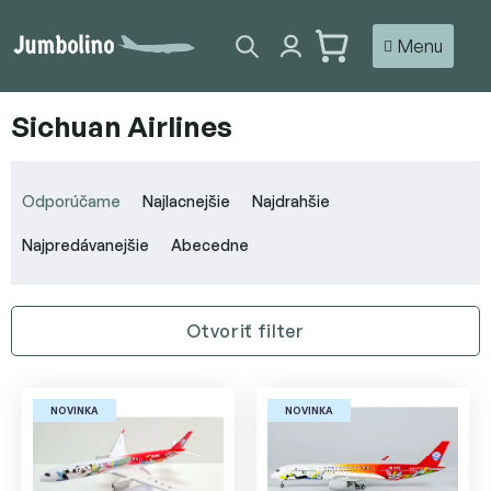
Prejsť
na
NÁKUPNÝ
obsah
KOŠÍK
Sichuan Airlines
R
a
Odporúčame
Najlacnejšie
Najdrahšie
d
e
Najpredávanejšie
Abecedne
n
i
e
Otvoriť filter
p
r
V
o
ý
d
NOVINKA
NOVINKA
p
u
i
k
s
t