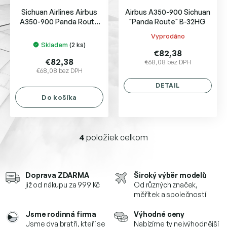
Sichuan Airlines Airbus
Airbus A350-900 Sichuan
A350-900 Panda Route
"Panda Route" B-32HG
cs (ULTIMATE
Vyprodáno
Priemerné
COLLECTION) B-32AG
Skladem
(2 ks)
hodnotenie
€82,38
produktu
€82,38
€68,08 bez DPH
€68,08 bez DPH
je
5,0
DETAIL
z
Do košíka
5
hviezdičiek.
4
položiek celkom
O
v
l
á
Doprava ZDARMA
Široký výběr modelů
d
již od nákupu za 999 Kč
Od různých značek,
a
měřítek a společností
c
i
Jsme rodinná firma
Výhodné ceny
e
Jsme dva bratři, kteří se
Nabízíme ty nejvýhodnější