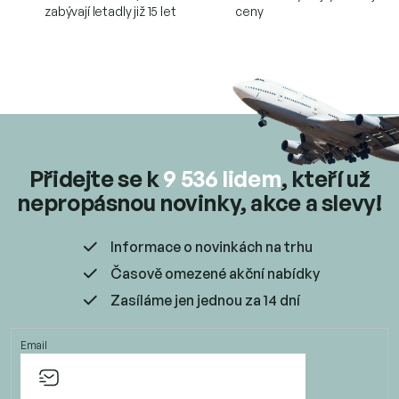
p
zabývají letadly již 15 let
ceny
r
v
k
y
v
ý
p
i
s
u
Přidejte se k
9 536 lidem
, kteří už
nepropásnou novinky, akce a slevy!
Informace o novinkách na trhu
Časově omezené akční nabídky
Zasíláme jen jednou za 14 dní
Email