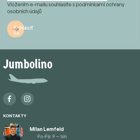
Vložením e-mailu souhlasíte s
podmínkami ochrany
osobních údajů
Prihlásiť
sa
Z
á
p
ä
t
i
e
KONTAKTY
Milan Lemfeld
Po-Pá: 9 — 16h