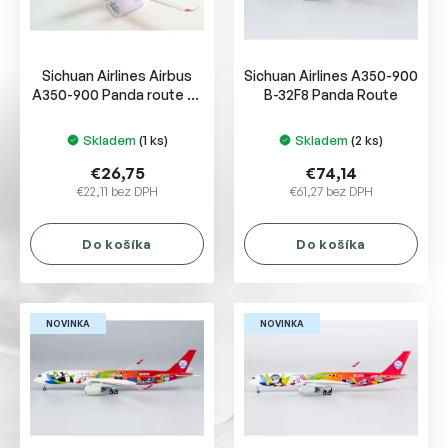
p
o
r
v
o
Sichuan Airlines Airbus
Sichuan Airlines A350-900
d
A350-900 Panda route B-
B-32F8 Panda Route
u
306N
k
Skladem
(1 ks)
Skladem
(2 ks)
t
o
€26,75
€74,14
v
€22,11 bez DPH
€61,27 bez DPH
Do košíka
Do košíka
NOVINKA
NOVINKA