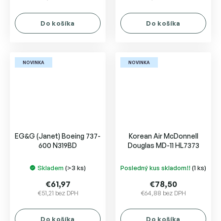
Do košíka
Do košíka
NOVINKA
NOVINKA
EG&G (Janet) Boeing 737-
Korean Air McDonnell
600 N319BD
Douglas MD-11 HL7373
Skladem
(>3 ks)
Posledný kus skladom!!
(1 ks)
€61,97
€78,50
€51,21 bez DPH
€64,88 bez DPH
Do košíka
Do košíka