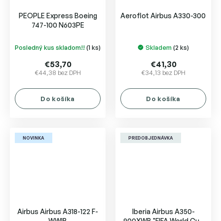
PEOPLE Express Boeing
Aeroflot Airbus A330-300
747-100 N603PE
Posledný kus skladom!!
(1 ks)
Skladem
(2 ks)
€53,70
€41,30
€44,38 bez DPH
€34,13 bez DPH
Do košíka
Do košíka
NOVINKA
PREDOBJEDNÁVKA
Airbus Airbus A318-122 F-
Iberia Airbus A350-
WWIB
900XWB "FIFA World Cup