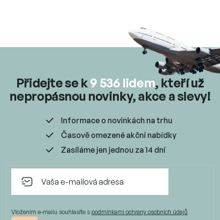
Přidejte se k
9 536 lidem
, kteří už
nepropásnou novinky, akce a slevy!
Informace o novinkách na trhu
Časově omezené akční nabídky
Zasíláme jen jednou za 14 dní
Vložením e-mailu souhlasíte s
podmínkami ochrany osobních údajů