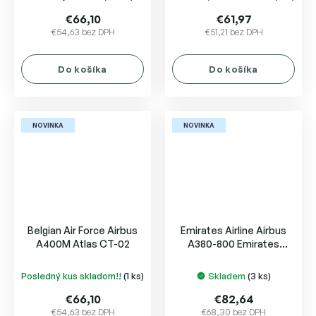
€66,10
€61,97
€54,63 bez DPH
€51,21 bez DPH
Do košíka
Do košíka
NOVINKA
NOVINKA
Belgian Air Force Airbus
Emirates Airline Airbus
A400M Atlas CT-02
A380-800 Emirates
Courier Express A6-EET
Posledný kus skladom!!
(1 ks)
Skladem
(3 ks)
€66,10
€82,64
€54,63 bez DPH
€68,30 bez DPH