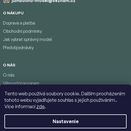
jumbolino-model
@
seznam.cz
O NÁKUPU
Doprava a platba
Obchodní podmínky
Jak vybrat správný model
Předobjednávky
O NÁS
O nás
Věrnostní program
Podmínky ochrany osobních údajů
Tento web používá soubory cookie. Dalším procházením
Kontakty
tohoto webu vyjadřujete souhlas s jejich používáním..
Více informací
zde
.
Nastavenie