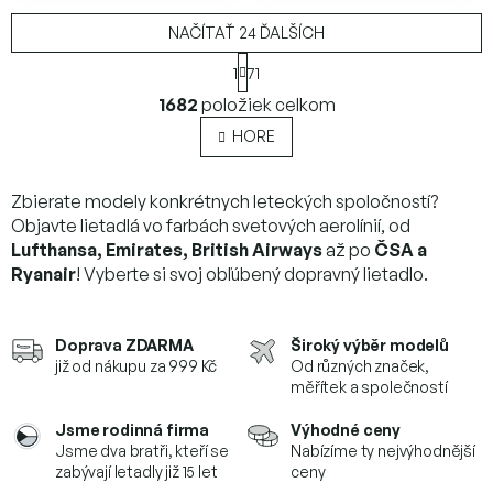
NAČÍTAŤ 24 ĎALŠÍCH
S
1
71
t
O
r
1682
položiek celkom
v
á
l
n
HORE
k
á
o
d
v
a
Zbierate modely konkrétnych leteckých spoločností?
a
c
Objavte lietadlá vo farbách svetových aerolínií, od
n
i
i
Lufthansa, Emirates, British Airways
až po
ČSA a
e
e
Ryanair
! Vyberte si svoj obľúbený dopravný lietadlo.
p
r
v
k
Doprava ZDARMA
Široký výběr modelů
y
již od nákupu za 999 Kč
Od různých značek,
v
měřítek a společností
ý
p
Jsme rodinná firma
Výhodné ceny
i
Jsme dva bratři, kteří se
Nabízíme ty nejvýhodnější
s
zabývají letadly již 15 let
ceny
u