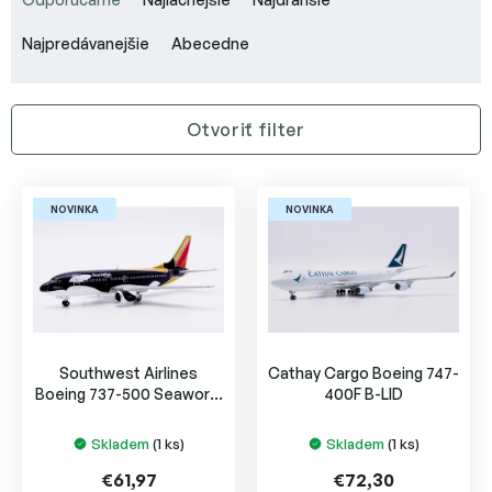
d
e
Najpredávanejšie
Abecedne
n
i
e
Otvoriť filter
p
r
V
o
ý
d
NOVINKA
NOVINKA
p
u
i
k
s
t
p
o
r
v
o
Southwest Airlines
Cathay Cargo Boeing 747-
d
Boeing 737-500 Seaworld
400F B-LID
u
of California N507SW
k
Skladem
(1 ks)
Skladem
(1 ks)
t
o
€61,97
€72,30