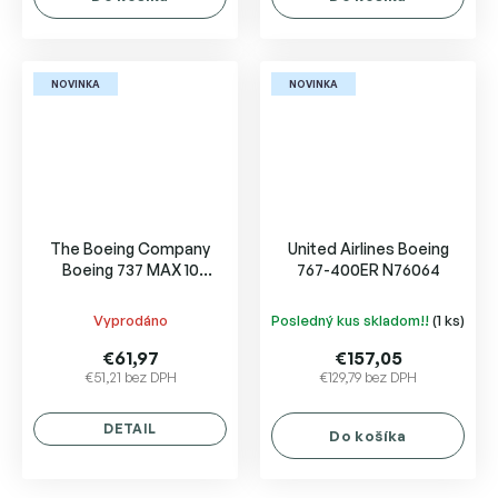
NOVINKA
NOVINKA
The Boeing Company
United Airlines Boeing
Boeing 737 MAX 10
767-400ER N76064
N27752
Vyprodáno
Posledný kus skladom!!
(1 ks)
€61,97
€157,05
€51,21 bez DPH
€129,79 bez DPH
DETAIL
Do košíka