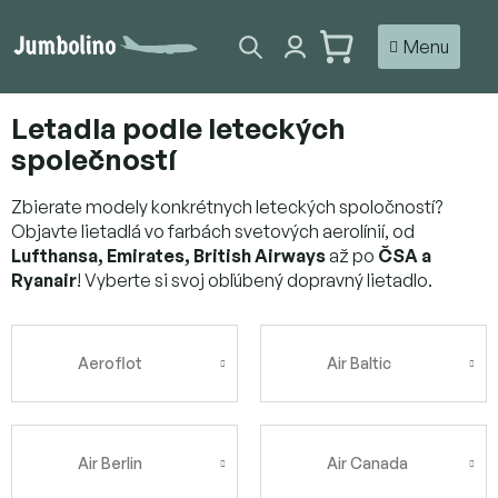
Prejsť
na
NÁKUPNÝ
obsah
KOŠÍK
Letadla podle leteckých
společností
Zbierate modely konkrétnych leteckých spoločností?
Objavte lietadlá vo farbách svetových aerolínií, od
Lufthansa, Emirates, British Airways
až po
ČSA a
Ryanair
! Vyberte si svoj obľúbený dopravný lietadlo.
Aeroflot
Air Baltic
Air Berlin
Air Canada