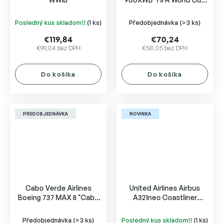
2026" EC-MYX
Posledný kus skladom!!
(1 ks)
Předobjednávka
(>3 ks)
€119,84
€70,24
€99,04 bez DPH
€58,05 bez DPH
Do košíka
Do košíka
PREDOBJEDNÁVKA
NOVINKA
Cabo Verde Airlines
United Airlines Airbus
Boeing 737 MAX 8 "Cabo
A321neo Coastliner
Verde Na Copa" D4-CCJ
N94750
Předobjednávka
(>3 ks)
Posledný kus skladom!!
(1 ks)