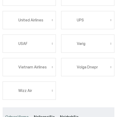
United Airlines
UPS
USAF
Varig
Vietnam Airlines
Volga Dnepr
Wizz Air
R
a
Odporúčame
Najlacnejšie
Najdrahšie