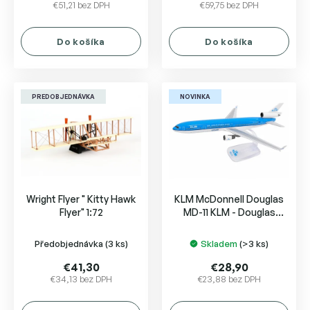
v
€51,21 bez DPH
€59,75 bez DPH
Do košíka
Do košíka
PREDOBJEDNÁVKA
NOVINKA
Wright Flyer " Kitty Hawk
KLM McDonnell Douglas
Flyer" 1:72
MD-11 KLM - Douglas
Aviation History PH-KCD
Předobjednávka
(3 ks)
Skladem
(>3 ks)
€41,30
€28,90
€34,13 bez DPH
€23,88 bez DPH