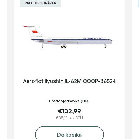
PREDOBJEDNÁVKA
e
p
r
o
d
u
k
t
o
v
Aeroflot Ilyushin IL-62M CCCP-86524
Předobjednávka
(1 ks)
€102,99
€85,12 bez DPH
Do košíka