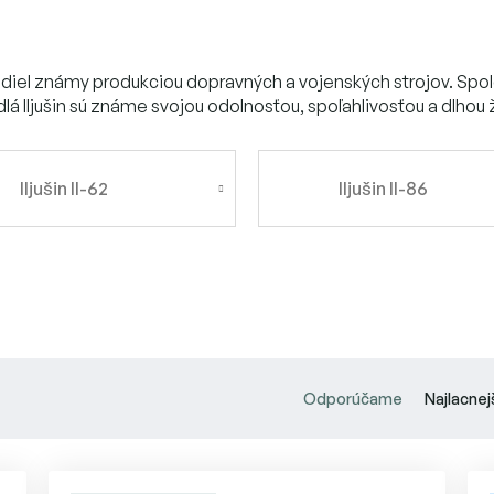
etadiel známy produkciou dopravných a vojenských strojov. Spol
tadlá Iljušin sú známe svojou odolnosťou, spoľahlivosťou a dlhou
Iljušin Il-62
Iljušin Il-86
R
a
Odporúčame
Najlacnej
d
e
n
i