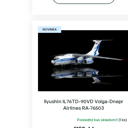
NOVINKA
Ilyushin IL76TD-90VD Volga-Dnepr
Airlines RA-76503
Posledný kus skladom!!
(1 ks)
Priemerné
hodnotenie