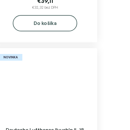
€39,11
€32,32 bez DPH
Do košíka
NOVINKA
Deutsche Lufthansa Ilyushin IL-18