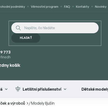
chodní podmínky
Věrnostní program
FAQ
Kontakty
Novinky
HĽADAŤ
9 773
efinedh
zdny košík
UPNÝ
K
lá
Letištní příslušenství
Dětské modely
aček a výrobců
/
Modely Iljušin