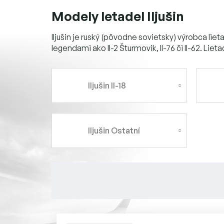
Modely letadel Iljušin
Iljušin je ruský (pôvodne sovietsky) výrobca li
legendami ako Il-2 Šturmovik, Il-76 či Il-62. Lie
Iljušin Il-18
Iljušin Ostatní
V