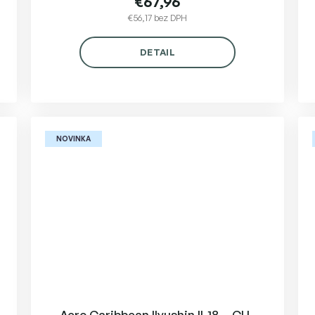
€67,96
€56,17 bez DPH
DETAIL
NOVINKA
Aero Caribbean Ilyushin Il-18 – CU-