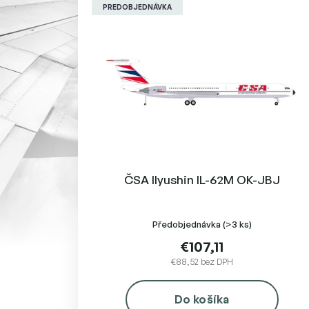
ý
PREDOBJEDNÁVKA
p
i
s
p
r
o
d
u
k
t
o
ČSA Ilyushin IL-62M OK-JBJ
v
Předobjednávka
(>3 ks)
€107,11
€88,52 bez DPH
Do košíka