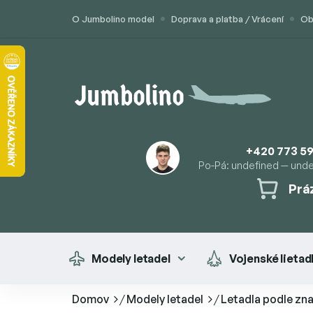
Prejsť
O Jumbolino model
Doprava a platba / Vrácení
Ob
na
obsah
+420 773 59
Po-Pá: undefined — und
Prá
NÁK
KOŠÍ
Modely letadel
Vojenské lietad
Domov
/
Modely letadel
/
Letadla podle zn