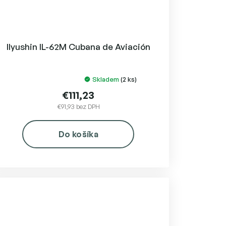
Ilyushin IL-62M Cubana de Aviación
Skladem
(2 ks)
Priemerné
hodnotenie
€111,23
produktu
€91,93 bez DPH
je
5,0
Do košíka
z
5
hviezdičiek.