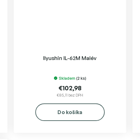
Ilyushin IL-62M Malév
Skladem
(2 ks)
€102,98
€85,11 bez DPH
Do košíka