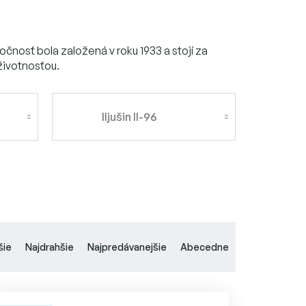
očnosť bola založená v roku 1933 a stojí za
 životnosťou.
Iljušin Il-96
šie
Najdrahšie
Najpredávanejšie
Abecedne