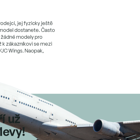
dejci, jej fyzicky ještě
 model dostanete. Často
jí žádné modely pro
ž k zákazníkovi se mezi
ts/JC Wings. Naopak,
ří už
levy!