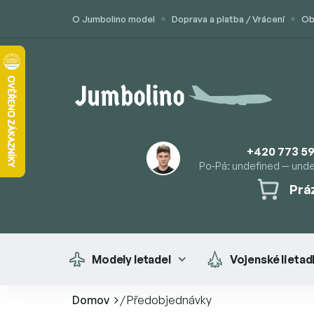
Prejsť
O Jumbolino model
Doprava a platba / Vrácení
Ob
na
obsah
+420 773 59
Po-Pá: undefined — und
Prá
NÁK
KOŠÍ
Modely letadel
Vojenské lietad
Domov
/
Předobjednávky