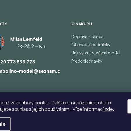
KTY
O NÁKUPU
Doprava a platba
Milan Lemfeld
Obchodní podmínky
Po-Pá: 9 — 16h
Jak vybrat správný model
Předobjednávky
20 773 599 773
mbolino-model
@
seznam.cz
používá soubory cookie. Dalším procházením tohoto
ujete souhlas s jejich používáním.. Více informací
zde
.
yhradené.
Upraviť nastavenie cookies
nie