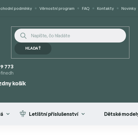
chodní podmínky
Věrnostní program
FAQ
Kontakty
Novinky
HĽADAŤ
9 773
efinedh
zdny košík
UPNÝ
K
lá
Letištní příslušenství
Dětské modely