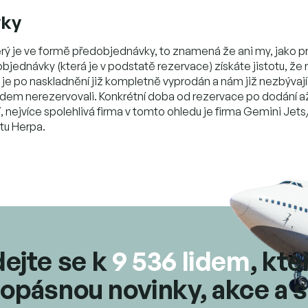
vky
rý je ve formě předobjednávky, to znamená že ani my, jako pro
ednávky (která je v podstatě rezervace) získáte jistotu, že
l je po naskladnění již kompletně vyprodán a nám již nezbýva
předem nerezervovali. Konkrétní doba od rezervace po dodání a
í, nejvíce spolehlivá firma v tomto ohledu je firma Gemini Je
ůtu Herpa.
dejte se k
9 536 lidem
, kte
opásnou novinky, akce a s