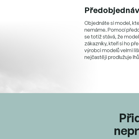
Předobjedná
Objednáte si model, kte
nemáme. Pomocí předobj
se totiž stává, že mode
zákazníky, kteří si ho 
výrobci modelů velmi liš
nejčastěji prodlužuje lh
Při
nepr