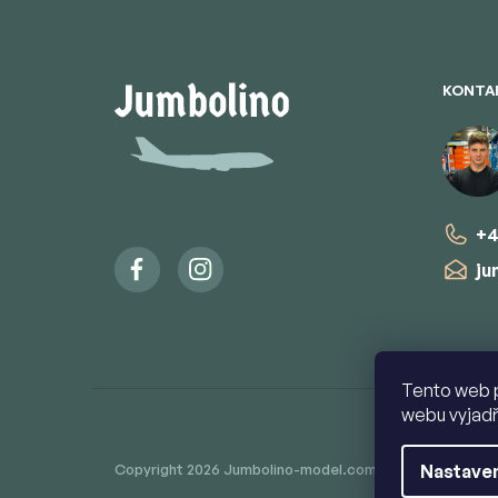
á
p
ä
t
KONTA
i
e
+4
ju
Tento web 
webu vyjadř
Copyright 2026
Jumbolino-model.com
. Všetky práva v
Nastave