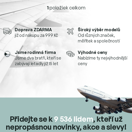
1
položiek celkom
O
v
l
á
Doprava ZDARMA
Široký výběr modelů
d
již od nákupu za 999 Kč
Od různých značek,
a
měřítek a společností
c
i
Jsme rodinná firma
Výhodné ceny
e
Jsme dva bratři, kteří se
Nabízíme ty nejvýhodnější
p
zabývají letadly již 15 let
ceny
r
v
k
y
v
ý
p
i
s
u
Přidejte se k
9 536 lidem
, kteří už
nepropásnou novinky, akce a slevy!