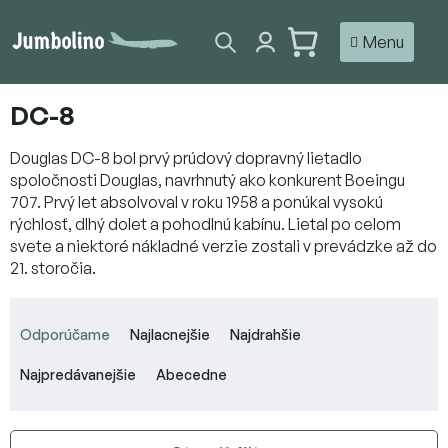
Prejsť
na
NÁKUPNÝ
obsah
KOŠÍK
DC-8
Douglas DC-8 bol prvý prúdový dopravný lietadlo
spoločnosti Douglas, navrhnutý ako konkurent Boeingu
707. Prvý let absolvoval v roku 1958 a ponúkal vysokú
rýchlosť, dlhý dolet a pohodlnú kabínu. Lietal po celom
svete a niektoré nákladné verzie zostali v prevádzke až do
21. storočia.
R
a
Odporúčame
Najlacnejšie
Najdrahšie
d
e
Najpredávanejšie
Abecedne
n
i
e