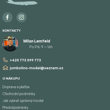
t
i
e
KONTAKTY
Milan Lemfeld
Po-Pá: 9 — 16h
+420 773 599 773
jumbolino-model
@
seznam.cz
O NÁKUPU
Doprava a platba
Obchodní podmínky
Jak vybrat správný model
Předobjednávky