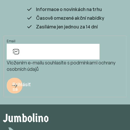
Informace o novinkách na trhu
Časově omezené akční nabídky
Zasíláme jen jednou za 14 dní
Email
Vložením e-mailu souhlasíte s
podmínkami ochrany
osobních údajů
Prihlásiť
sa
Z
á
p
ä