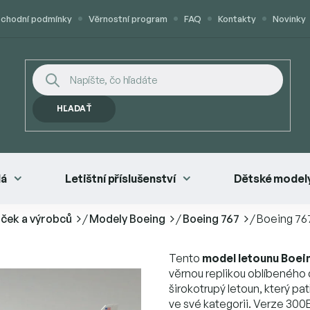
chodní podmínky
Věrnostní program
FAQ
Kontakty
Novinky
HĽADAŤ
lá
Letištní příslušenství
Dětské modely
aček a výrobců
/
Modely Boeing
/
Boeing 767
/
Boeing 76
Tento
model letounu Boei
věrnou replikou oblíbeného
širokotrupý letoun, který pat
ve své kategorii. Verze 300