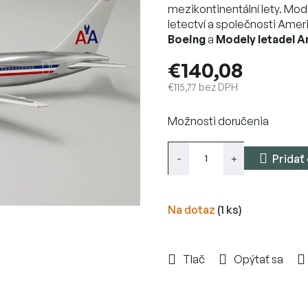
mezikontinentální lety. Mode
letectví a společnosti Americ
Boeing
a
Modely letadel A
€140,08
€115,77 bez DPH
Jednotková
Možnosti doručenia
cena:
Pridať
Na dotaz
(1 ks)
Tlač
Opýtať sa