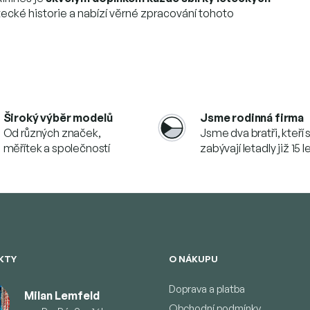
tecké historie a nabízí věrné zpracování tohoto
Široký výběr modelů
Jsme rodinná firma
Od různých značek,
Jsme dva bratři, kteří 
měřítek a společností
zabývají letadly již 15 l
KTY
O NÁKUPU
Doprava a platba
Milan Lemfeld
Obchodní podmínky