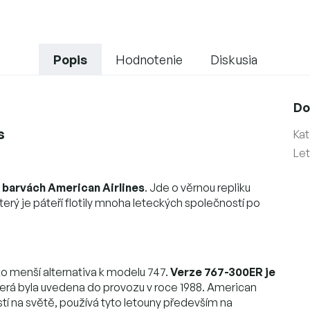
Popis
Hodnotenie
Diskusia
Do
s
Kat
Le
 barvách American Airlines
. Jde o věrnou repliku
erý je páteří flotily mnoha leteckých společností po
ako menší alternativa k modelu 747.
Verze 767-300ER je
která byla uvedena do provozu v roce 1988. American
stí na světě, používá tyto letouny především na