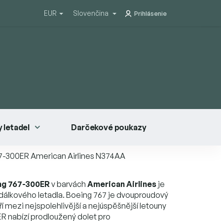
EUR
Slovenčina
Prihlásenie
 letadel
Darčekové poukazy
7-300ER American Airlines
N374AA
ng 767-300ER
v barvách
American Airlines
je
 dálkového letadla. Boeing 767 je dvouproudový
ří mezi nejspolehlivější a nejúspěšnější letouny
ER nabízí prodloužený dolet pro