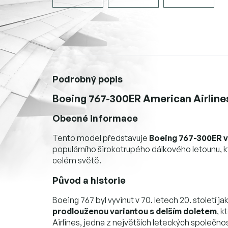
Podrobný popis
Boeing 767-300ER American Airline
Obecné informace
Tento model představuje
Boeing 767-300ER v
populárního širokotrupého dálkového letounu, kt
celém světě.
Původ a historie
Boeing 767 byl vyvinut v 70. letech 20. století j
prodlouženou variantou s delším doletem
, 
Airlines, jedna z největších leteckých společno