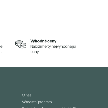
Výhodné ceny
se
Nabízíme ty nejvýhodnější
et
ceny
O nás
Věrnostní program