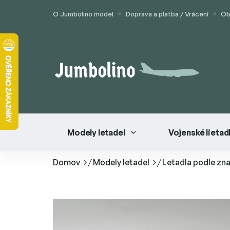
Prejsť
O Jumbolino model
Doprava a platba / Vrácení
Ob
na
obsah
Modely letadel
Vojenské lietad
Domov
/
Modely letadel
/
Letadla podle zn