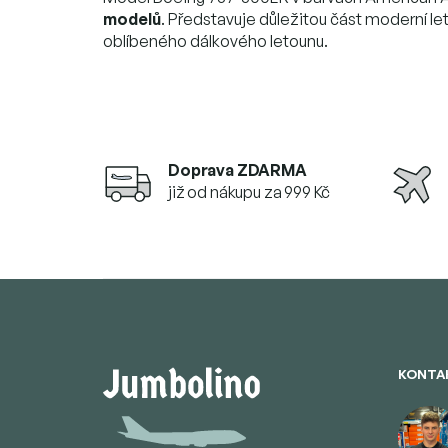
modelů
. Představuje důležitou část moderní le
oblíbeného dálkového letounu.
Doprava ZDARMA
již od nákupu za 999 Kč
Z
á
p
ä
t
KONTA
i
e