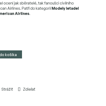
l ocení jak sběratelé, tak fanoušci civilního
an Airlines. Patří do kategorií
Modely letadel
merican Airlines
.
 do košíka
Strážiť
Zdieľať