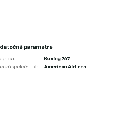
datočné parametre
egória
:
Boeing 767
tecká spoločnosť
:
American Airlines