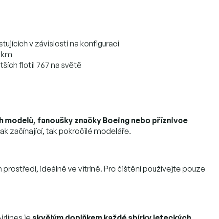
jících v závislosti na konfiguraci
0 km
ších flotil 767 na světě
h modelů, fanoušky značky Boeing nebo příznivce
 jak začínající, tak pokročilé modeláře.
středí, ideálně ve vitríně. Pro čištění používejte pouze
rlines je
skvělým doplňkem každé sbírky leteckých