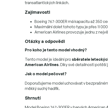
transatlantických linkách.
Zajímavosti
Boeing 767-300ER má kapacitu až 350 cestu
Maximální dolet tohoto typu je přes 11 00
American Airlines provozuje jednu z největ
Otázky a odpovědi
Pro koho je tento model vhodný?
Tento model je ideální pro
sběratele leteckýc
American Airlines
. Díky své detailnosti potěší
Jak o model pečovat?
Doporučujeme model uchovávat v bezprašném pro
měkký suchý hadřík.
Shrnutí
Model Boeing 767-300ER v barvách American Ai