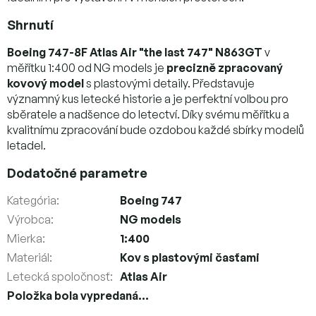
Shrnutí
Boeing 747-8F Atlas Air "the last 747" N863GT
v
měřítku 1:400 od NG models je
precizně zpracovaný
kovový model
s plastovými detaily. Představuje
významný kus letecké historie a je perfektní volbou pro
sběratele a nadšence do letectví. Díky svému měřítku a
kvalitnímu zpracování bude ozdobou každé sbírky modelů
letadel.
Dodatočné parametre
Kategória
:
Boeing 747
Výrobca
:
NG models
Mierka
:
1:400
Materiál
:
Kov s plastovými časťami
Letecká spoločnosť
:
Atlas Air
Položka bola vypredaná…