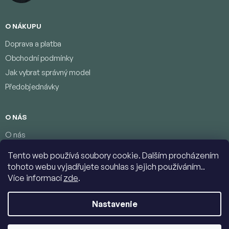
O NÁKUPU
Doprava a platba
Obchodní podmínky
Jak vybrat správný model
Předobjednávky
O NÁS
O nás
Věrnostní program
Tento web používá soubory cookie. Dalším procházením
Podmínky ochrany osobních údajů
tohoto webu vyjadřujete souhlas s jejich používáním..
Kontakty
Více informací
zde
.
Nastavenie
Copyright 2026
Jumbolino-model.com
. Všetky práva vyhradené.