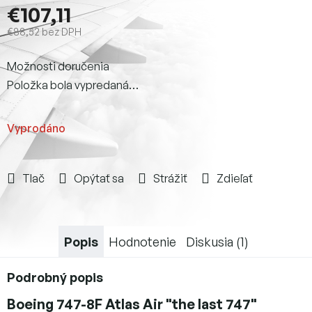
€107,11
€88,52 bez DPH
Jednotková
Možnosti doručenia
cena:
Položka bola vypredaná…
Vyprodáno
Tlač
Opýtať sa
Strážiť
Zdieľať
Popis
Hodnotenie
Diskusia (1)
Podrobný popis
Boeing 747-8F Atlas Air "the last 747"