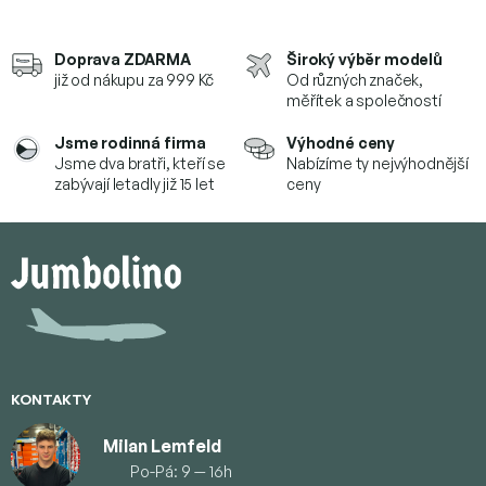
Doprava ZDARMA
Široký výběr modelů
již od nákupu za 999 Kč
Od různých značek,
měřítek a společností
Jsme rodinná firma
Výhodné ceny
Jsme dva bratři, kteří se
Nabízíme ty nejvýhodnější
zabývají letadly již 15 let
ceny
Z
á
p
ä
t
i
e
KONTAKTY
Milan Lemfeld
Po-Pá: 9 — 16h