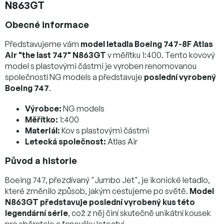
N863GT
Obecné informace
Představujeme vám
model letadla Boeing 747-8F Atlas
Air "the last 747" N863GT
v měřítku 1:400. Tento kovový
model s plastovými částmi je vyroben renomovanou
společností NG models a představuje
poslední vyrobený
Boeing 747
.
Výrobce:
NG models
Měřítko:
1:400
Materiál:
Kov s plastovými částmi
Letecká společnost:
Atlas Air
Původ a historie
Boeing 747, přezdívaný "Jumbo Jet", je ikonické letadlo,
které změnilo způsob, jakým cestujeme po světě.
Model
N863GT představuje poslední vyrobený kus této
legendární série
, což z něj činí skutečně unikátní kousek
pro sběratele a fanoušky letectví.