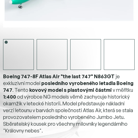
Boeing 747-8F Atlas Air "the last 747" N863GT
je
exkluzivní model
posledního vyrobeného letadla Boeing
747
. Tento
kovový model s plastovými částmi
v měřítku
1:400
od výrobce NG models věrně zachycuje historický
okamžik v letecké historii. Model představuje nákladní
verzi letounu v barvách společnosti Atlas Air, která se stala
provozovatelem posledního vyrobeného Jumbo Jetu.
Sběratelský kousek pro všechny milovníky legendárního
"Královny nebes".