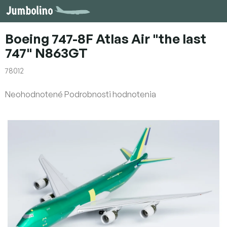
Prejsť
na
obsah
Boeing 747-8F Atlas Air "the last
747" N863GT
78012
Priemerné
Neohodnotené
Podrobnosti hodnotenia
hodnotenie
produktu
je
0,0
z
5
hviezdičiek.