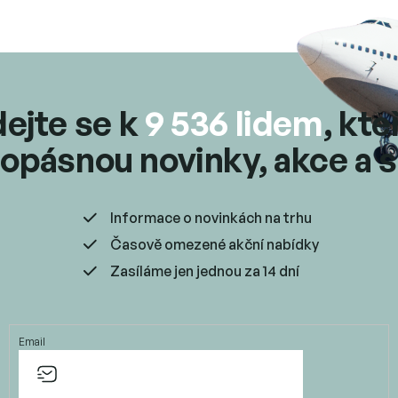
r
v
k
y
v
ý
p
dejte se k
9 536 lidem
, kte
i
s
opásnou novinky, akce a s
u
Informace o novinkách na trhu
Časově omezené akční nabídky
Zasíláme jen jednou za 14 dní
Email