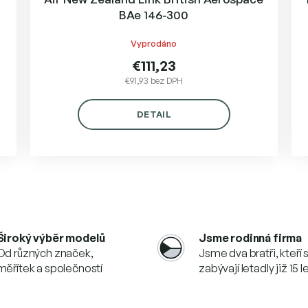
BAe 146-300
Vyprodáno
€111,23
€91,93 bez DPH
DETAIL
O
v
l
á
d
Široký výběr modelů
Jsme rodinná firma
a
Od různých značek,
Jsme dva bratři, kteří 
c
měřítek a společností
zabývají letadly již 15 l
i
e
p