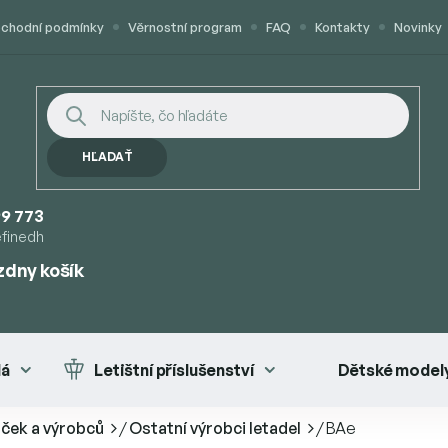
chodní podmínky
Věrnostní program
FAQ
Kontakty
Novinky
HĽADAŤ
9 773
efinedh
zdny košík
UPNÝ
K
lá
Letištní příslušenství
Dětské modely
aček a výrobců
/
Ostatní výrobci letadel
/
BAe