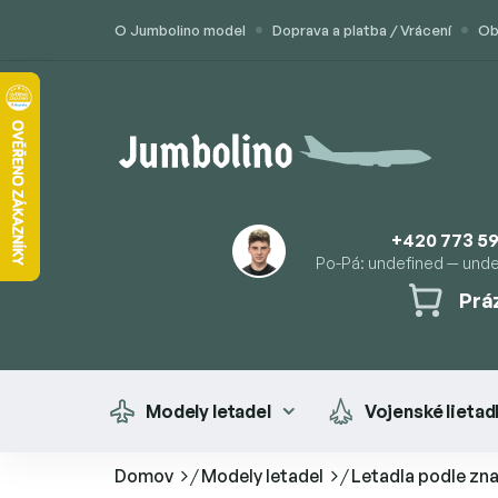
Prejsť
O Jumbolino model
Doprava a platba / Vrácení
Ob
na
obsah
+420 773 59
Po-Pá: undefined — und
Prá
NÁK
KOŠÍ
Modely letadel
Vojenské lietad
Domov
/
Modely letadel
/
Letadla podle zn