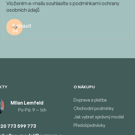
Vložením e-mailu souhlasíte s
podmínkami ochrany
osobních údajů
Prihlásiť
sa
KTY
O NÁKUPU
Doprava a platba
Milan Lemfeld
Obchodní podmínky
Po-Pá: 9 — 16h
Jak vybrat správný model
Předobjednávky
20 773 599 773