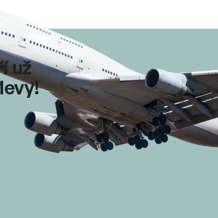
ří už
levy!