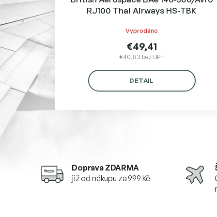
v
RJ100 Thai Airways HS-TBK
Vyprodáno
€49,41
€40,83 bez DPH
DETAIL
Doprava ZDARMA
již od nákupu za 999 Kč