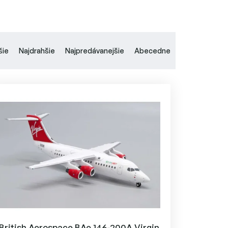
šie
Najdrahšie
Najpredávanejšie
Abecedne
British Aerospace BAe 146-200A Virgin