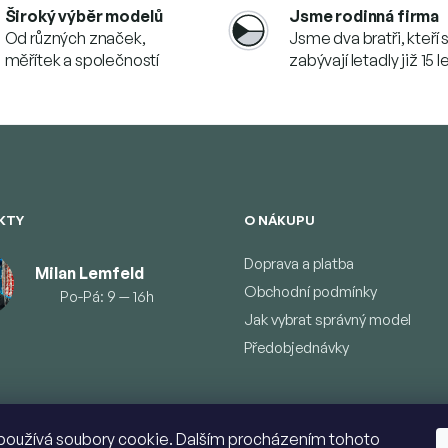
Široký výběr modelů
Jsme rodinná firma
Od různých značek,
Jsme dva bratři, kteří 
měřítek a společností
zabývají letadly již 15 l
KTY
O NÁKUPU
Doprava a platba
Milan Lemfeld
Obchodní podmínky
Po-Pá: 9 — 16h
Jak vybrat správný model
Předobjednávky
používá soubory cookie. Dalším procházením tohoto