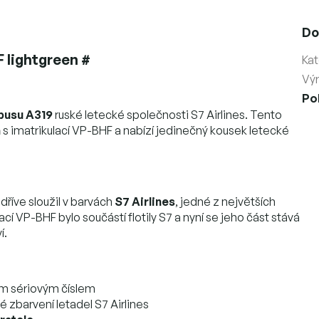
Do
 lightgreen #
Kat
Vý
Po
rbusu A319
ruské letecké společnosti S7 Airlines. Tento
a
s imatrikulací VP-BHF a nabízí jedinečný kousek letecké
dříve sloužil v barvách
S7 Airlines
, jedné z největších
cí VP-BHF bylo součástí flotily S7 a nyní se jeho část stává
í.
ím sériovým číslem
é zbarvení letadel S7 Airlines