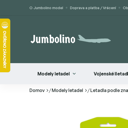
Prejsť
O Jumbolino model
Doprava a platba / Vrácení
Ob
na
obsah
Modely letadel
Vojenské lietad
Domov
/
Modely letadel
/
Letadla podle zn