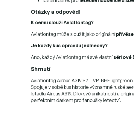
Ideální dárek pro
letecké nadšence a sbě
Otázky a odpovědi
K čemu slouží Aviationtag?
Aviationtag může sloužit jako originální
přívěse
Je každý kus opravdu jedinečný?
Ano, každý Aviationtag má své vlastní
sériové 
Shrnutí
Aviationtag Airbus A319 S7 – VP-BHF lightgreen
Spojuje v sobě kus historie významné ruské aero
letadla Airbus A319. Díky své unikátnosti a orig
perfektním dárkem pro fanoušky letectví.