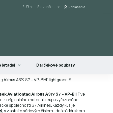
EUR
Slovenčina
Prihlásenie
 letadel
Darčekové poukazy
ag Airbus A319 S7 – VP-BHF lightgreen #
ěsek Aviationtag Airbus A319 S7 – VP-BHF
ve
n z originálního materiálu trupu vyřazeného
tecké společnosti S7 Airlines. Každý kus je
ný
, s vlastním sériovým číslem. Ideální dárek pro