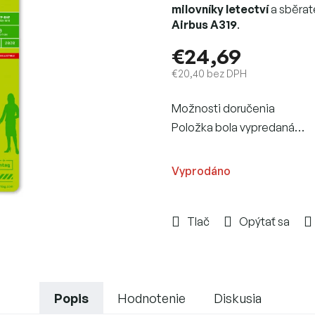
milovníky letectví
a sběrate
Airbus A319
.
€24,69
€20,40 bez DPH
Jednotková
Možnosti doručenia
cena:
Položka bola vypredaná…
Vyprodáno
Tlač
Opýtať sa
Popis
Hodnotenie
Diskusia