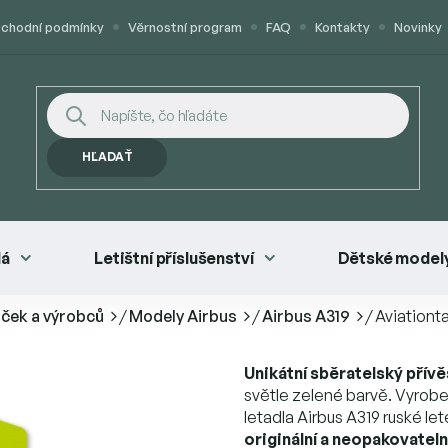
chodní podmínky
Věrnostní program
FAQ
Kontakty
Novinky
HĽADAŤ
lá
Letištní příslušenství
Dětské modely
aček a výrobců
/
Modely Airbus
/
Airbus A319
/
Aviationt
Unikátní sběratelský přív
světle zelené barvě. Vyrobe
letadla Airbus A319 ruské le
originální a neopakovatel