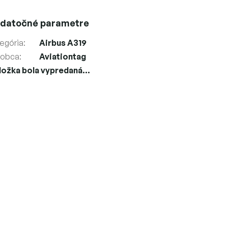
datočné parametre
egória
:
Airbus A319
robca
:
Aviationtag
ložka bola vypredaná…