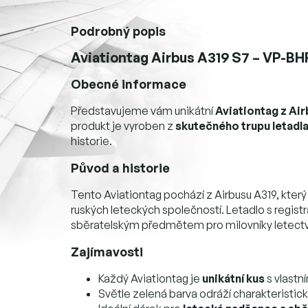
Podrobný popis
Aviationtag Airbus A319 S7 – VP-BHF
Obecné informace
Představujeme vám unikátní
Aviationtag z Ai
produkt je vyroben z
skutečného trupu letadl
historie.
Původ a historie
Tento Aviationtag pochází z Airbusu A319, který 
ruských leteckých společností. Letadlo s registra
sběratelským předmětem pro milovníky letectv
Zajímavosti
Každý Aviationtag je
unikátní kus
s vlastn
Světle zelená barva odráží charakteristick