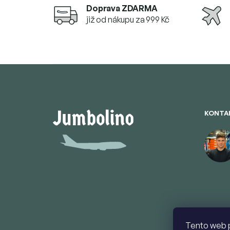
Doprava ZDARMA
již od nákupu za 999 Kč
Z
á
p
ä
t
KONTA
i
e
Tento web 