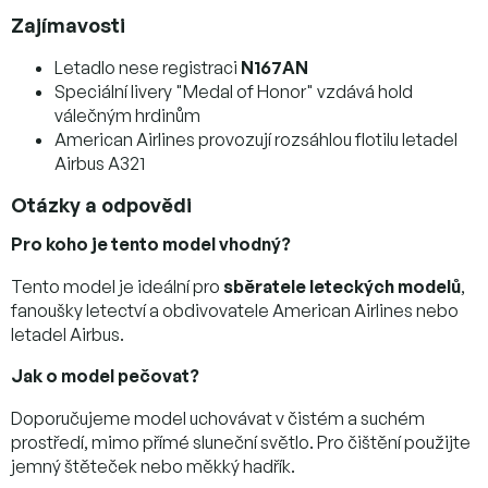
Zajímavosti
Letadlo nese registraci
N167AN
Speciální livery "Medal of Honor" vzdává hold
válečným hrdinům
American Airlines provozují rozsáhlou flotilu letadel
Airbus A321
Otázky a odpovědi
Pro koho je tento model vhodný?
Tento model je ideální pro
sběratele leteckých modelů
,
fanoušky letectví a obdivovatele American Airlines nebo
letadel Airbus.
Jak o model pečovat?
Doporučujeme model uchovávat v čistém a suchém
prostředí, mimo přímé sluneční světlo. Pro čištění použijte
jemný štěteček nebo měkký hadřík.