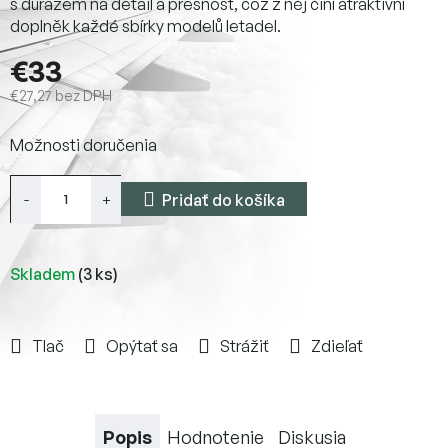
s důrazem na detail a přesnost, což z něj činí atraktivní
doplněk každé sbírky modelů letadel.
€33
€27,27 bez DPH
Jednotková
Možnosti doručenia
cena:
Pridať do košíka
Skladem
(3 ks)
Tlač
Opýtať sa
Strážiť
Zdieľať
Popis
Hodnotenie
Diskusia