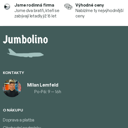
Jsme rodinná firma
Výhodné ceny
Jsme dva bratři, kteří se
Nabízíme ty nejvýhodnější
zabývají letadly již 15 let
ceny
Z
á
p
ä
t
i
e
KONTAKTY
Milan Lemfeld
Po-Pá: 9 — 16h
O NÁKUPU
Doprava a platba
Obchodní podmínky