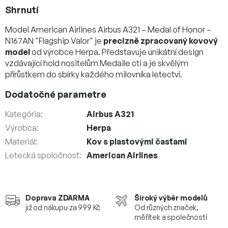
Shrnutí
Model American Airlines Airbus A321 – Medal of Honor –
N167AN "Flagship Valor" je
precizně zpracovaný kovový
model
od výrobce Herpa. Představuje unikátní design
vzdávající hold nositelům Medaile cti a je skvělým
přírůstkem do sbírky každého milovníka letectví.
Dodatočné parametre
Kategória
:
Airbus A321
Výrobca
:
Herpa
Materiál
:
Kov s plastovými časťami
Letecká spoločnosť
:
American Airlines
Doprava ZDARMA
Široký výběr modelů
již od nákupu za 999 Kč
Od různých značek,
měřítek a společností