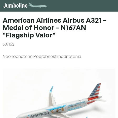
Prejsť
na
obsah
American Airlines Airbus A321 –
Medal of Honor – N167AN
"Flagship Valor"
537162
Priemerné
Neohodnotené
Podrobnosti hodnotenia
hodnotenie
produktu
je
0,0
z
5
hviezdičiek.