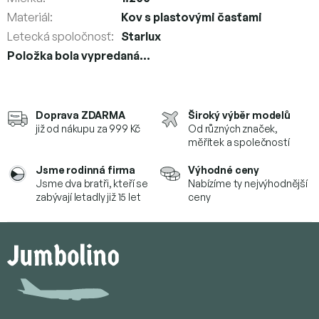
Materiál
:
Kov s plastovými časťami
Letecká spoločnosť
:
Starlux
Položka bola vypredaná…
Doprava ZDARMA
Široký výběr modelů
již od nákupu za 999 Kč
Od různých značek,
měřítek a společností
Jsme rodinná firma
Výhodné ceny
Jsme dva bratři, kteří se
Nabízíme ty nejvýhodnější
zabývají letadly již 15 let
ceny
Z
á
p
ä
t
i