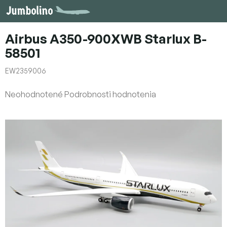
Prejsť
na
obsah
Airbus A350-900XWB Starlux B-
58501
EW2359006
Priemerné
Neohodnotené
Podrobnosti hodnotenia
hodnotenie
produktu
je
0,0
z
5
hviezdičiek.