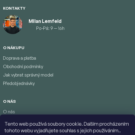
e
KONTAKTY
Milan Lemfeld
Po-Pá: 9 — 16h
O NÁKUPU
Doprava a platba
Obchodní podmínky
Jak vybrat správný model
Předobjednávky
O NÁS
O nás
Věrnostní program
Tento web používá soubory cookie. Dalším procházením
Podmínky ochrany osobních údajů
tohoto webu vyjadřujete souhlas s jejich používáním..