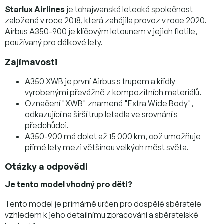
Starlux Airlines
je tchajwanská letecká společnost
založená v roce 2018, která zahájila provoz v roce 2020.
Airbus A350-900 je klíčovým letounem v jejich flotile,
používaný pro dálkové lety.
Zajímavosti
A350 XWB je první Airbus s trupem a křídly
vyrobenými převážně z kompozitních materiálů.
Označení "XWB" znamená "Extra Wide Body",
odkazující na širší trup letadla ve srovnání s
předchůdci.
A350-900 má dolet až 15 000 km, což umožňuje
přímé lety mezi většinou velkých měst světa.
Otázky a odpovědi
Je tento model vhodný pro děti?
Tento model je primárně určen pro dospělé sběratele
vzhledem k jeho detailnímu zpracování a sběratelské