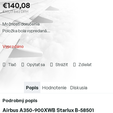
€140,08
€115,77 bez DPH
Jednotková
Možnosti doručenia
cena:
Položka bola vypredaná…
Vyprodáno
Tlač
Opýtať sa
Strážiť
Zdieľať
Popis
Hodnotenie
Diskusia
Podrobný popis
Airbus A350-900XWB Starlux B-58501