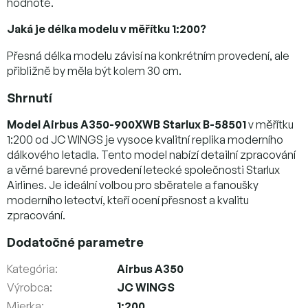
hodnotě.
Jaká je délka modelu v měřítku 1:200?
Přesná délka modelu závisí na konkrétním provedení, ale
přibližně by měla být kolem 30 cm.
Shrnutí
Model Airbus A350-900XWB Starlux B-58501
v měřítku
1:200 od JC WINGS je vysoce kvalitní replika moderního
dálkového letadla. Tento model nabízí detailní zpracování
a věrné barevné provedení letecké společnosti Starlux
Airlines. Je ideální volbou pro sběratele a fanoušky
moderního letectví, kteří ocení přesnost a kvalitu
zpracování.
Dodatočné parametre
Kategória
:
Airbus A350
Výrobca
:
JC WINGS
Mierka
:
1:200