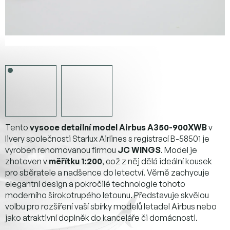
Tento
vysoce detailní model Airbus A350-900XWB
v
livery společnosti Starlux Airlines s registrací B-58501 je
vyroben renomovanou firmou
JC WINGS
. Model je
zhotoven v
měřítku 1:200
, což z něj dělá ideální kousek
pro sběratele a nadšence do letectví. Věrně zachycuje
elegantní design a pokročilé technologie tohoto
moderního širokotrupého letounu. Představuje skvělou
volbu pro rozšíření vaší sbírky modelů letadel Airbus nebo
jako atraktivní doplněk do kanceláře či domácnosti.