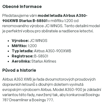
Obecné informace
Představujeme vám
model letadla Airbus A350-
900XWB Starlux B-58501
v měřítku 1:200 od
renomovaného výrobce JC WINGS. Tento detailní model
je perfektní volbou pro sběratele a nadšence letectví.
Výrobce:
JC WINGS
Měřítko:
1:200
Typ letadla:
Airbus A350-900XWB
Registrace:
B-58501
Aerolinka:
Starlux Airlines
Původ a historie
Airbus A350 XWB je řada dvoumotorových proudových
dopravních letounů s dlouhým doletem vyvinutá
evropským výrobcem Airbus. Model A350-900 je základní
variantou této řady, navržený tak, aby konkuroval Boeingu
787 Dreamliner a Boeingu 777.