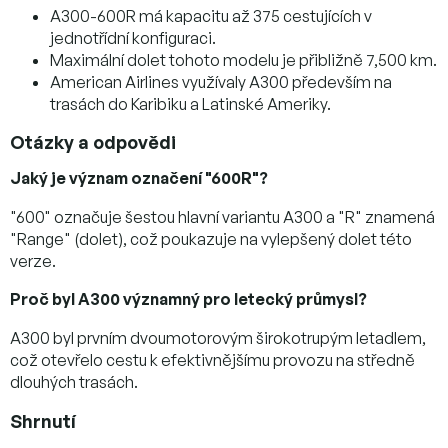
A300-600R má kapacitu až 375 cestujících v
jednotřídní konfiguraci.
Maximální dolet tohoto modelu je přibližně 7,500 km.
American Airlines využívaly A300 především na
trasách do Karibiku a Latinské Ameriky.
Otázky a odpovědi
Jaký je význam označení "600R"?
"600" označuje šestou hlavní variantu A300 a "R" znamená
"Range" (dolet), což poukazuje na vylepšený dolet této
verze.
Proč byl A300 významný pro letecký průmysl?
A300 byl prvním dvoumotorovým širokotrupým letadlem,
což otevřelo cestu k efektivnějšímu provozu na středně
dlouhých trasách.
Shrnutí