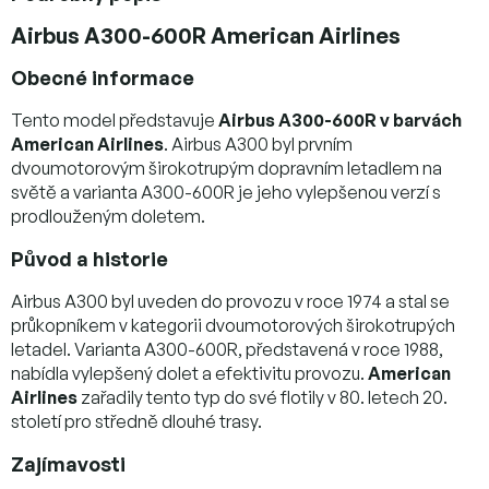
Airbus A300-600R American Airlines
Obecné informace
Tento model představuje
Airbus A300-600R v barvách
American Airlines
. Airbus A300 byl prvním
dvoumotorovým širokotrupým dopravním letadlem na
světě a varianta A300-600R je jeho vylepšenou verzí s
prodlouženým doletem.
Původ a historie
Airbus A300 byl uveden do provozu v roce 1974 a stal se
průkopníkem v kategorii dvoumotorových širokotrupých
letadel. Varianta A300-600R, představená v roce 1988,
nabídla vylepšený dolet a efektivitu provozu.
American
Airlines
zařadily tento typ do své flotily v 80. letech 20.
století pro středně dlouhé trasy.
Zajímavosti