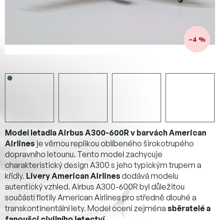
–4 %
Model letadla Airbus A300-600R v barvách American
Airlines
je věrnou replikou oblíbeného širokotrupého
dopravního letounu. Tento model zachycuje
charakteristický design A300 s jeho typickým trupem a
křídly.
Livery American Airlines
dodává modelu
autentický vzhled. Airbus A300-600R byl důležitou
součástí flotily American Airlines pro středně dlouhé a
transkontinentální lety. Model ocení zejména
sběratelé a
fanoušci civilního letectví
.