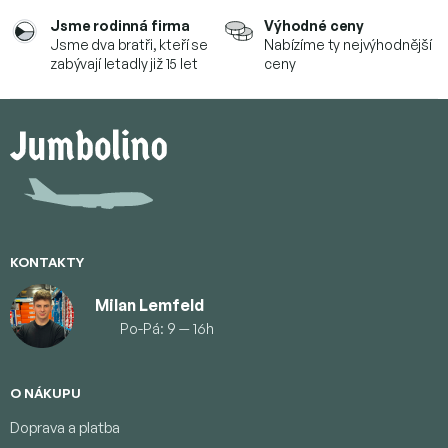
Jsme rodinná firma
Výhodné ceny
Jsme dva bratři, kteří se
Nabízíme ty nejvýhodnější
zabývají letadly již 15 let
ceny
Z
á
p
ä
t
i
e
KONTAKTY
Milan Lemfeld
Po-Pá: 9 — 16h
O NÁKUPU
Doprava a platba