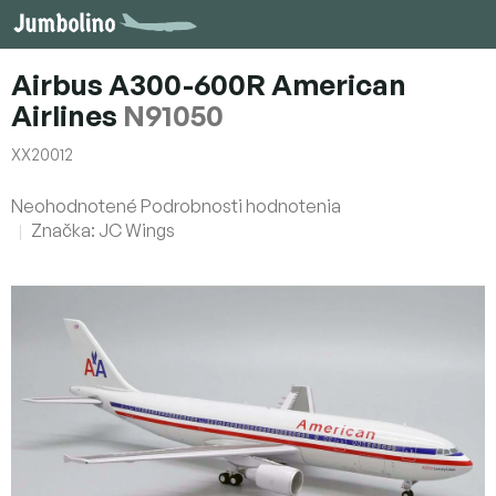
Prejsť
na
obsah
Airbus A300-600R American
Airlines
N91050
XX20012
Priemerné
Neohodnotené
Podrobnosti hodnotenia
hodnotenie
Značka:
JC Wings
produktu
je
0,0
z
5
hviezdičiek.