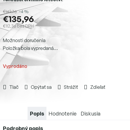
€142,76
–4 %
€135,96
€112,36 bez DPH
Jednotková
Možnosti doručenia
cena:
Položka bola vypredaná…
Vyprodáno
Tlač
Opýtať sa
Strážiť
Zdieľať
Popis
Hodnotenie
Diskusia
Podrobný popis