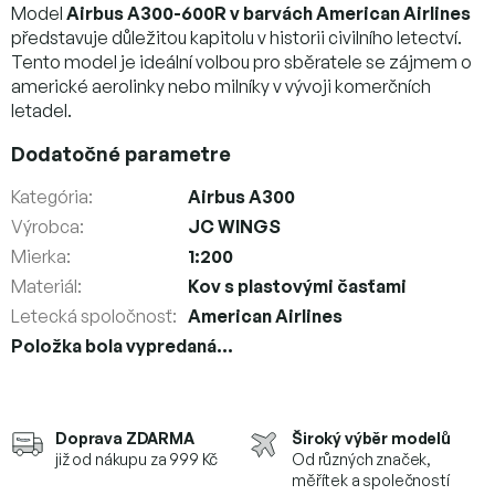
Model
Airbus A300-600R v barvách American Airlines
představuje důležitou kapitolu v historii civilního letectví.
Tento model je ideální volbou pro sběratele se zájmem o
americké aerolinky nebo milníky v vývoji komerčních
letadel.
Dodatočné parametre
Kategória
:
Airbus A300
Výrobca
:
JC WINGS
Mierka
:
1:200
Materiál
:
Kov s plastovými časťami
Letecká spoločnosť
:
American Airlines
Položka bola vypredaná…
Doprava ZDARMA
Široký výběr modelů
již od nákupu za 999 Kč
Od různých značek,
měřítek a společností