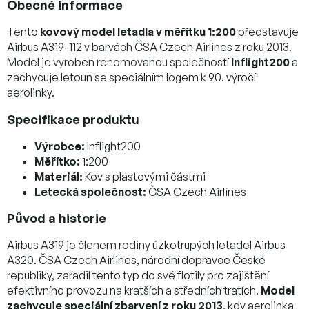
Obecné informace
Tento
kovový model letadla v měřítku 1:200
představuje
Airbus A319-112 v barvách ČSA Czech Airlines z roku 2013.
Model je vyroben renomovanou společností
Inflight200
a
zachycuje letoun se speciálním logem k 90. výročí
aerolinky.
Specifikace produktu
Výrobce:
Inflight200
Měřítko:
1:200
Materiál:
Kov s plastovými částmi
Letecká společnost:
ČSA Czech Airlines
Původ a historie
Airbus A319 je členem rodiny úzkotrupých letadel Airbus
A320. ČSA Czech Airlines, národní dopravce České
republiky, zařadil tento typ do své flotily pro zajištění
efektivního provozu na kratších a středních tratích.
Model
zachycuje speciální zbarvení z roku 2013
, kdy aerolinka