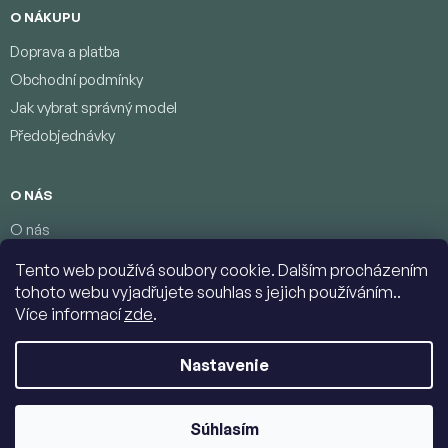
O NÁKUPU
Doprava a platba
Obchodní podmínky
Jak vybrat správný model
Předobjednávky
O NÁS
O nás
Věrnostní program
Tento web používá soubory cookie. Dalším procházením
Podmínky ochrany osobních údajů
tohoto webu vyjadřujete souhlas s jejich používáním..
Kontakty
Více informací
zde
.
Nastavenie
Copyright 2026
Jumbolino-model.com
. Všetky práva vyhradené.
Upraviť nastavenie cookies
Súhlasím