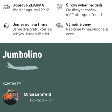
Doprava ZDARMA
Široký výběr modelů
již od nákupu za 999 Kč
Od různých značek,
měřítek a společností
Jsme rodinná firma
Výhodné ceny
Jsme dva bratři, kteří se
Nabízíme ty nejvýhodnější
zabývají letadly již 15 let
ceny
Z
á
p
ä
t
i
e
KONTAKTY
Milan Lemfeld
Po-Pá: 9 — 16h