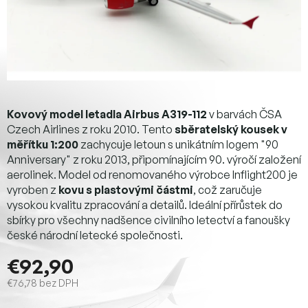
Kovový model letadla Airbus A319-112
v barvách ČSA
Czech Airlines z roku 2010. Tento
sběratelský kousek v
měřítku 1:200
zachycuje letoun s unikátním logem "90
Anniversary" z roku 2013, připomínajícím 90. výročí založení
aerolinek. Model od renomovaného výrobce Inflight200 je
vyroben z
kovu s plastovými částmi
, což zaručuje
vysokou kvalitu zpracování a detailů. Ideální přírůstek do
sbírky pro všechny nadšence civilního letectví a fanoušky
české národní letecké společnosti.
€92,90
€76,78 bez DPH
Jednotková