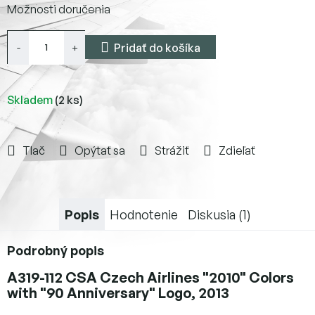
Možnosti doručenia
cena:
Pridať do košíka
Skladem
(2 ks)
Tlač
Opýtať sa
Strážiť
Zdieľať
Popis
Hodnotenie
Diskusia (1)
Podrobný popis
A319-112 CSA Czech Airlines "2010" Colors
with "90 Anniversary" Logo, 2013