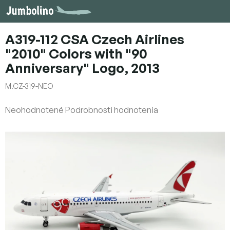
Prejsť
na
obsah
A319-112 CSA Czech Airlines
"2010" Colors with "90
Anniversary" Logo, 2013
M.CZ-319-NEO
Priemerné
Neohodnotené
Podrobnosti hodnotenia
hodnotenie
produktu
je
0,0
z
5
hviezdičiek.