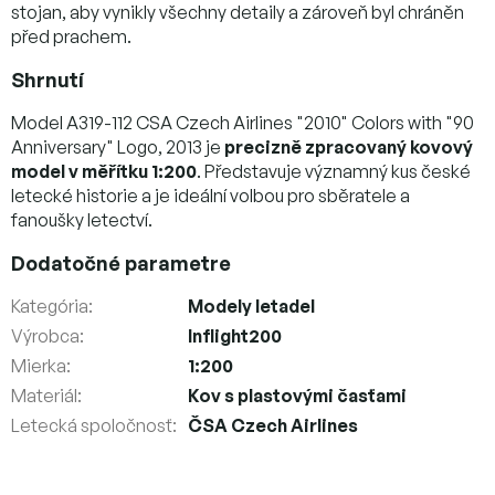
stojan, aby vynikly všechny detaily a zároveň byl chráněn
před prachem.
Shrnutí
Model A319-112 CSA Czech Airlines "2010" Colors with "90
Anniversary" Logo, 2013 je
precizně zpracovaný kovový
model v měřítku 1:200
. Představuje významný kus české
letecké historie a je ideální volbou pro sběratele a
fanoušky letectví.
Dodatočné parametre
Kategória
:
Modely letadel
Výrobca
:
Inflight200
Mierka
:
1:200
Materiál
:
Kov s plastovými časťami
Letecká spoločnosť
:
ČSA Czech Airlines