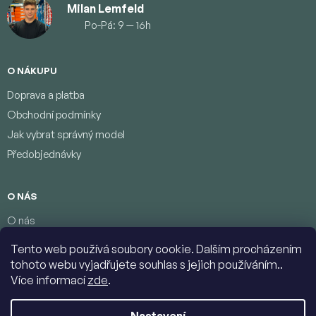
Milan Lemfeld
Po-Pá: 9 — 16h
O NÁKUPU
Doprava a platba
Obchodní podmínky
Jak vybrat správný model
Předobjednávky
O NÁS
O nás
Věrnostní program
Tento web používá soubory cookie. Dalším procházením
Podmínky ochrany osobních údajů
tohoto webu vyjadřujete souhlas s jejich používáním..
Kontakty
Více informací
zde
.