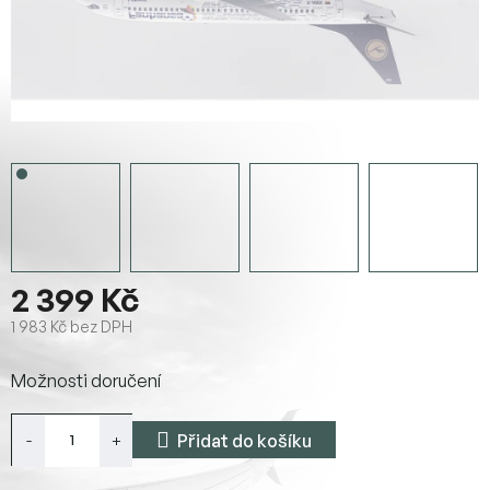
2 399 Kč
1 983 Kč bez DPH
Měrná
Možnosti doručení
cena:
Přidat do košíku