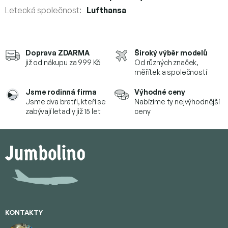
Letecká společnost
:
Lufthansa
Doprava ZDARMA
Široký výběr modelů
již od nákupu za 999 Kč
Od různých značek,
měřítek a společností
Jsme rodinná firma
Výhodné ceny
Jsme dva bratři, kteří se
Nabízíme ty nejvýhodnější
zabývají letadly již 15 let
ceny
Z
á
p
a
t
í
KONTAKTY