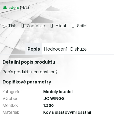
Skladem
(1 ks)
Tisk
Zeptat se
Hlídat
Sdílet
Popis
Hodnocení
Diskuze
Detailní popis produktu
Popis produktu není dostupný
Doplňkové parametry
Kategorie
:
Modely letadel
Výrobce
:
JC WINGS
Měřítko
:
1:200
Materiál
:
Kov s plastovými částmi