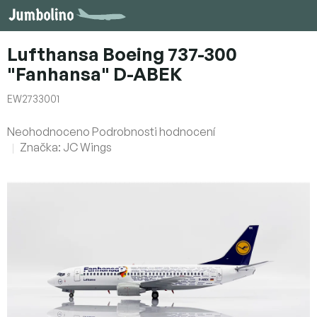
Přejít
na
obsah
Lufthansa Boeing 737-300
"Fanhansa" D-ABEK
EW2733001
Průměrné
Neohodnoceno
Podrobnosti hodnocení
hodnocení
Značka:
JC Wings
produktu
je
0,0
z
5
hvězdiček.