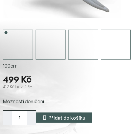
100cm
499 Kč
412 Kč bez DPH
Měrná
Možnosti doručení
cena:
Přidat do košíku