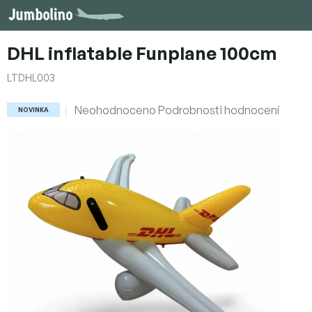
Přejít
na
obsah
DHL inflatable Funplane 100cm
LTDHL003
Průměrné
Neohodnoceno
Podrobnosti hodnocení
NOVINKA
hodnocení
produktu
je
0,0
z
5
hvězdiček.