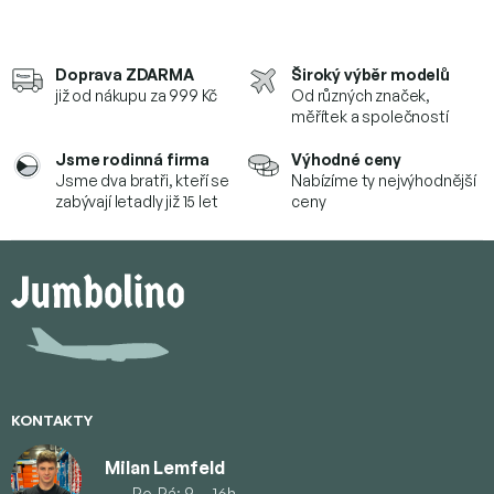
Doprava ZDARMA
Široký výběr modelů
již od nákupu za 999 Kč
Od různých značek,
měřítek a společností
Jsme rodinná firma
Výhodné ceny
Jsme dva bratři, kteří se
Nabízíme ty nejvýhodnější
zabývají letadly již 15 let
ceny
Z
á
p
a
t
í
KONTAKTY
Milan Lemfeld
Po-Pá: 9 — 16h