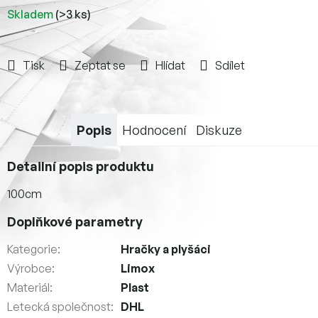
Skladem
(>3 ks)
Tisk
Zeptat se
Hlídat
Sdílet
Popis
Hodnocení
Diskuze
Detailní popis produktu
100cm
Doplňkové parametry
Kategorie
:
Hračky a plyšáci
Výrobce
:
Limox
Materiál
:
Plast
Letecká společnost
:
DHL