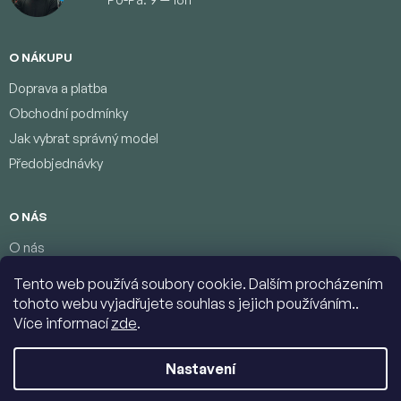
O NÁKUPU
Doprava a platba
Obchodní podmínky
Jak vybrat správný model
Předobjednávky
O NÁS
O nás
Věrnostní program
Tento web používá soubory cookie. Dalším procházením
Podmínky ochrany osobních údajů
tohoto webu vyjadřujete souhlas s jejich používáním..
Kontakty
Více informací
zde
.
Nastavení