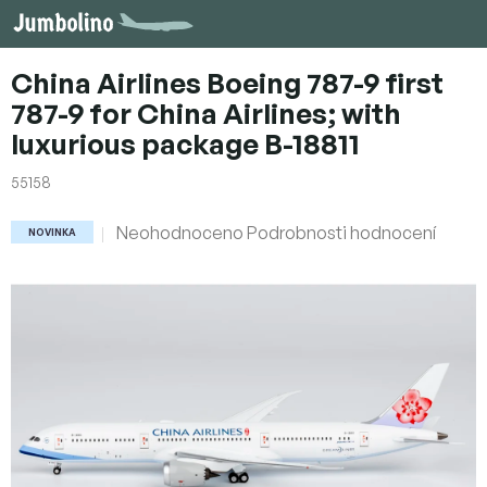
Přejít
na
obsah
China Airlines Boeing 787-9 first
787-9 for China Airlines; with
luxurious package B-18811
55158
Průměrné
Neohodnoceno
Podrobnosti hodnocení
NOVINKA
hodnocení
produktu
je
0,0
z
5
hvězdiček.