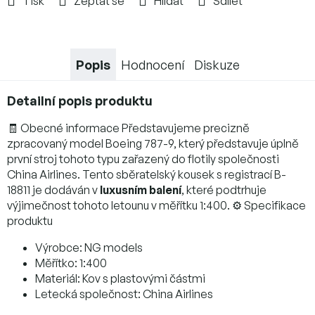
Tisk
Zeptat se
Hlídat
Sdílet
Popis
Hodnocení
Diskuze
Detailní popis produktu
🧾 Obecné informace Představujeme precizně
zpracovaný model Boeing 787-9, který představuje úplně
první stroj tohoto typu zařazený do flotily společnosti
China Airlines. Tento sběratelský kousek s registrací B-
18811 je dodáván v
luxusním balení
, které podtrhuje
výjimečnost tohoto letounu v měřítku 1:400. ⚙️ Specifikace
produktu
Výrobce: NG models
Měřítko: 1:400
Materiál: Kov s plastovými částmi
Letecká společnost: China Airlines