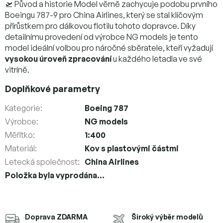
🛫 Původ a historie Model věrně zachycuje podobu prvního
Boeingu 787-9 pro China Airlines, který se stal klíčovým
přírůstkem pro dálkovou flotilu tohoto dopravce. Díky
detailnímu provedení od výrobce NG models je tento
model ideální volbou pro náročné sběratele, kteří vyžadují
vysokou úroveň zpracování
u každého letadla ve své
vitríně.
Doplňkové parametry
Kategorie
:
Boeing 787
Výrobce
:
NG models
Měřítko
:
1:400
Materiál
:
Kov s plastovými částmi
Letecká společnost
:
China Airlines
Položka byla vyprodána…
Doprava ZDARMA
Široký výběr modelů