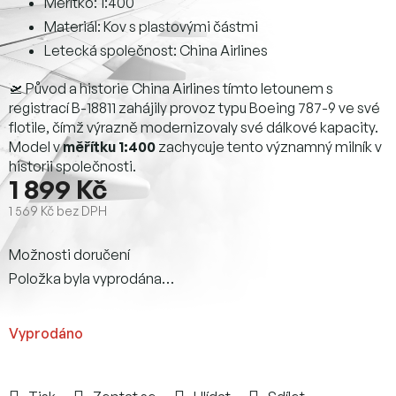
Měřítko: 1:400
Materiál: Kov s plastovými částmi
Letecká společnost: China Airlines
🛫 Původ a historie China Airlines tímto letounem s
registrací B-18811 zahájily provoz typu Boeing 787-9 ve své
flotile, čímž výrazně modernizovaly své dálkové kapacity.
Model v
měřítku 1:400
zachycuje tento významný milník v
historii společnosti.
1 899 Kč
1 569 Kč bez DPH
Měrná
Možnosti doručení
cena:
Položka byla vyprodána…
Vyprodáno