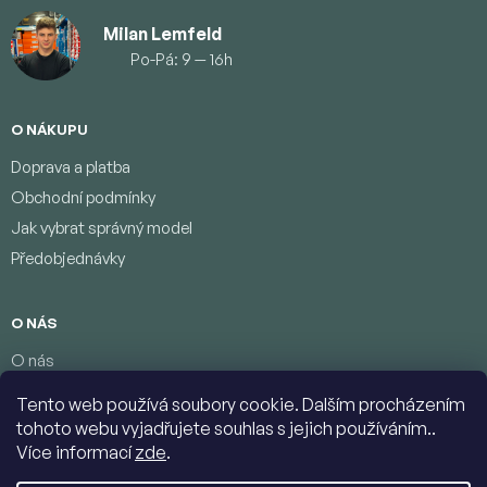
Milan Lemfeld
Po-Pá: 9 — 16h
O NÁKUPU
Doprava a platba
Obchodní podmínky
Jak vybrat správný model
Předobjednávky
O NÁS
O nás
Věrnostní program
Tento web používá soubory cookie. Dalším procházením
Podmínky ochrany osobních údajů
tohoto webu vyjadřujete souhlas s jejich používáním..
Kontakty
Více informací
zde
.