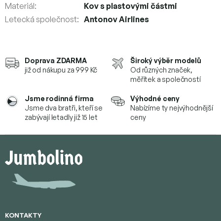
Materiál
:
Kov s plastovými částmi
Letecká společnost
:
Antonov Airlines
Doprava ZDARMA
Široký výběr modelů
již od nákupu za 999 Kč
Od různých značek,
měřítek a společností
Jsme rodinná firma
Výhodné ceny
Jsme dva bratři, kteří se
Nabízíme ty nejvýhodnější
zabývají letadly již 15 let
ceny
Z
á
p
a
t
í
KONTAKTY