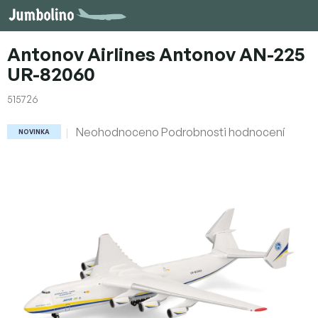
Přejít
na
obsah
Antonov Airlines Antonov AN-225
UR-82060
515726
Průměrné
Neohodnoceno
Podrobnosti hodnocení
NOVINKA
hodnocení
produktu
je
0,0
z
5
hvězdiček.