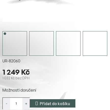
UR-82060
1 249 Kč
1 032 Kč bez DPH
Měrná
Možnosti doručení
cena:
Přidat do košíku