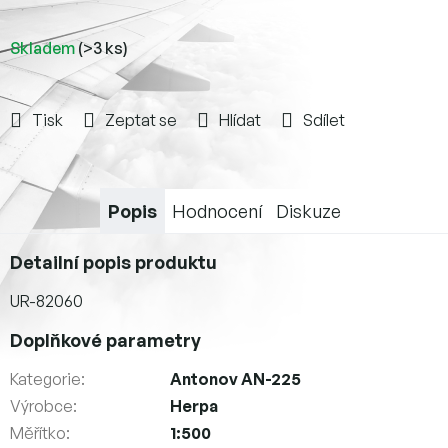
Skladem
(>3 ks)
Tisk
Zeptat se
Hlídat
Sdílet
Popis
Hodnocení
Diskuze
Detailní popis produktu
UR-82060
Doplňkové parametry
Kategorie
:
Antonov AN-225
Výrobce
:
Herpa
Měřítko
:
1:500