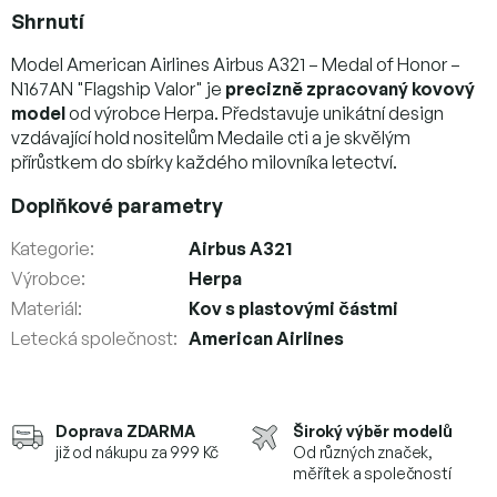
Shrnutí
Model American Airlines Airbus A321 – Medal of Honor –
N167AN "Flagship Valor" je
precizně zpracovaný kovový
model
od výrobce Herpa. Představuje unikátní design
vzdávající hold nositelům Medaile cti a je skvělým
přírůstkem do sbírky každého milovníka letectví.
Doplňkové parametry
Kategorie
:
Airbus A321
Výrobce
:
Herpa
Materiál
:
Kov s plastovými částmi
Letecká společnost
:
American Airlines
Doprava ZDARMA
Široký výběr modelů
již od nákupu za 999 Kč
Od různých značek,
měřítek a společností