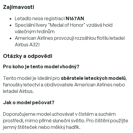
Zajímavosti
Letadlo nese registraci
N167AN
Speciální livery "Medal of Honor" vzdává hold
válečným hrdinům
American Airlines provozují rozsáhlou flotilu letadel
Airbus A321
Otázky a odpovědi
Pro koho je tento model vhodný?
Tento model je ideální pro
sběratele leteckých modelů
,
fanoušky letectví a obdivovatele American Airlines nebo
letadel Airbus.
Jak o model pečovat?
Doporučujeme model uchovávat v čistém a suchém
prostředí, mimo přímé sluneční světlo. Pro čištění použijte
jemný štěteček nebo měkký hadřík.