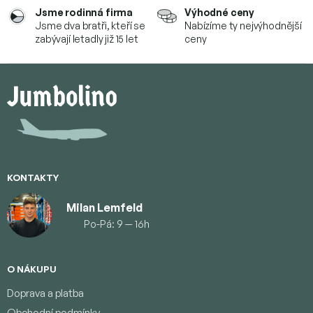
Jsme rodinná firma
Výhodné ceny
Jsme dva bratři, kteří se
Nabízíme ty nejvýhodnější
zabývají letadly již 15 let
ceny
Z
á
p
a
t
í
KONTAKTY
Milan Lemfeld
Po-Pá: 9 — 16h
O NÁKUPU
Doprava a platba
Obchodní podmínky