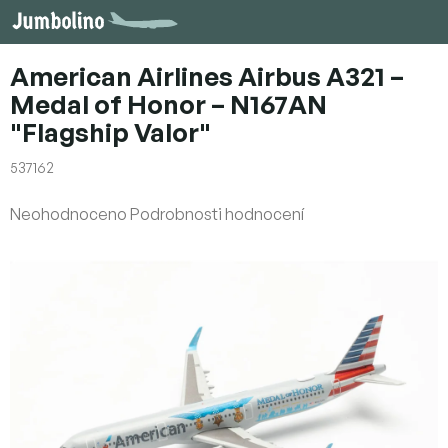
Přejít
na
obsah
American Airlines Airbus A321 –
Medal of Honor – N167AN
"Flagship Valor"
537162
Průměrné
Neohodnoceno
Podrobnosti hodnocení
hodnocení
produktu
je
0,0
z
5
hvězdiček.