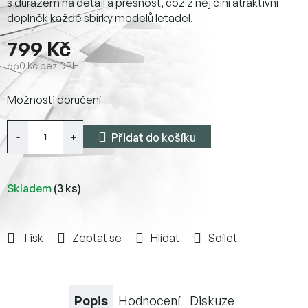
s důrazem na detail a přesnost, což z něj činí atraktivní
doplněk každé sbírky modelů letadel.
799 Kč
660 Kč bez DPH
Měrná
Možnosti doručení
cena:
Přidat do košíku
Skladem
(3 ks)
Tisk
Zeptat se
Hlídat
Sdílet
Popis
Hodnocení
Diskuze