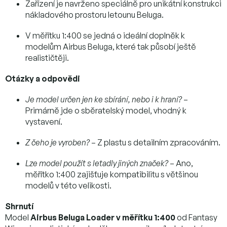
Zařízení je navrženo speciálně pro unikátní konstrukci
nákladového prostoru letounu Beluga.
V měřítku 1:400 se jedná o ideální doplněk k
modelům Airbus Beluga, které tak působí ještě
realističtěji.
Otázky a odpovědi
Je model určen jen ke sbírání, nebo i k hraní?
–
Primárně jde o sběratelský model, vhodný k
vystavení.
Z čeho je vyroben?
– Z plastu s detailním zpracováním.
Lze model použít s letadly jiných značek?
– Ano,
měřítko 1:400 zajišťuje kompatibilitu s většinou
modelů v této velikosti.
Shrnutí
Model
Airbus Beluga Loader v měřítku 1:400
od Fantasy