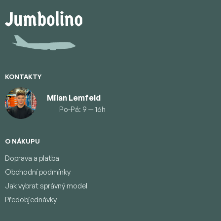
Z
á
p
a
t
í
KONTAKTY
Milan Lemfeld
Po-Pá: 9 — 16h
O NÁKUPU
Doprava a platba
Obchodní podmínky
Jak vybrat správný model
Předobjednávky