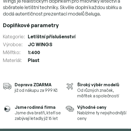
Wings je realistickým doplňkem pro milovníky letectví a
sběratele letištní techniky. Skvěle doplní každou sbírku a
dodá autentičnost prezentaci modelů Beluga.
Doplňkové parametry
Kategorie
:
Letištní příslušenství
Výrobce
:
JC WINGS
Měřítko
:
1:400
Materiál
:
Plast
Doprava ZDARMA
Široký výběr modelů
již od nákupu za 999 Kč
Od různých značek,
měřítek a společností
Jsme rodinná firma
Výhodné ceny
Jsme dva bratři, kteří se
Nabízíme ty nejvýhodnější
zabývají letadly již 15 let
ceny