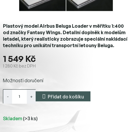
Plastový model Airbus Beluga Loader v měřítku 1:400
od značky Fantasy Wings. Detailní doplněk k modelům
letadel, který realisticky zobrazuje speciální nakládací
techniku pro unikátní transportní letouny Beluga.
1 549 Kč
1 280 Kč bez DPH
Měrná
Možnosti doručení
cena:
Přidat do košíku
Skladem
(>3 ks)