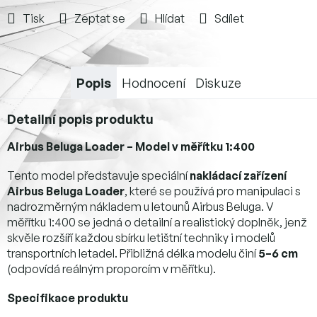
Tisk
Zeptat se
Hlídat
Sdílet
Popis
Hodnocení
Diskuze
Detailní popis produktu
Airbus Beluga Loader – Model v měřítku 1:400
Tento model představuje speciální
nakládací zařízení
Airbus Beluga Loader
, které se používá pro manipulaci s
nadrozměrným nákladem u letounů Airbus Beluga. V
měřítku 1:400 se jedná o detailní a realistický doplněk, jenž
skvěle rozšíří každou sbírku letištní techniky i modelů
transportních letadel. Přibližná délka modelu činí
5–6 cm
(odpovídá reálným proporcím v měřítku).
Specifikace produktu