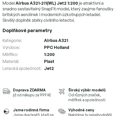
Model
Airbus A321-211(WL) Jet2 1:200
je atraktivní a
snadno sestavitelný SnapFit model, který zaujme fanoušky
britských aerolinek i moderních úzkotrupých letadel.
Skvělý doplněk sbírky civilního letectví.
Doplňkové parametry
Kategorie
:
Airbus A321
Výrobce
:
PPC Holland
Měřítko
:
1:200
Materiál
:
Plast
Letecká společnost
:
Jet2
Doprava ZDARMA
Široký výběr modelů
již od nákupu za 999 Kč
Od různých značek,
měřítek a společností
Jsme rodinná firma
Výhodné ceny
Jsme dva bratři, kteří se
Nabízíme ty nejvýhodnější