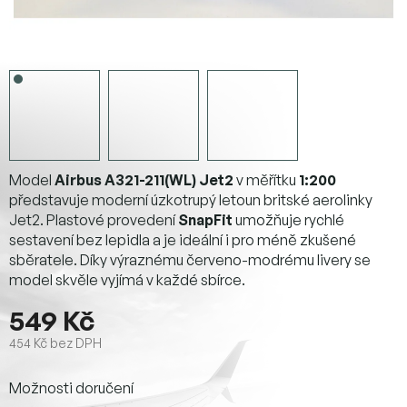
Model
Airbus A321-211(WL) Jet2
v měřítku
1:200
představuje moderní úzkotrupý letoun britské aerolinky
Jet2. Plastové provedení
SnapFit
umožňuje rychlé
sestavení bez lepidla a je ideální i pro méně zkušené
sběratele. Díky výraznému červeno-modrému livery se
model skvěle vyjímá v každé sbírce.
549 Kč
454 Kč bez DPH
Měrná
Možnosti doručení
cena: