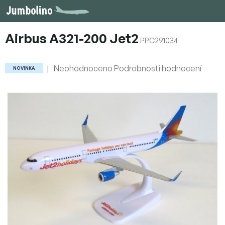
Přejít
na
obsah
Airbus A321-200 Jet2
PPC291034
Průměrné
Neohodnoceno
Podrobnosti hodnocení
NOVINKA
hodnocení
produktu
je
0,0
z
5
hvězdiček.