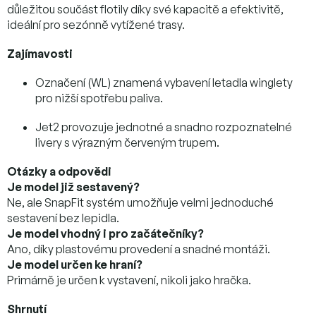
důležitou součást flotily díky své kapacitě a efektivitě,
ideální pro sezónně vytížené trasy.
Zajímavosti
Označení (WL) znamená vybavení letadla winglety
pro nižší spotřebu paliva.
Jet2 provozuje jednotné a snadno rozpoznatelné
livery s výrazným červeným trupem.
Otázky a odpovědi
Je model již sestavený?
Ne, ale SnapFit systém umožňuje velmi jednoduché
sestavení bez lepidla.
Je model vhodný i pro začátečníky?
Ano, díky plastovému provedení a snadné montáži.
Je model určen ke hraní?
Primárně je určen k vystavení, nikoli jako hračka.
Shrnutí