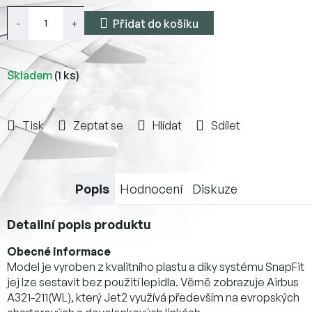
Přidat do košíku
Skladem
(1 ks)
Tisk
Zeptat se
Hlídat
Sdílet
Popis
Hodnocení
Diskuze
Detailní popis produktu
Obecné informace
Model je vyroben z kvalitního plastu a díky systému SnapFit
jej lze sestavit bez použití lepidla. Věrně zobrazuje Airbus
A321-211(WL), který Jet2 využívá především na evropských