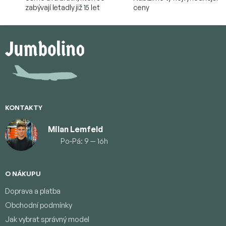
zabývají letadly již 15 let
ceny
Z
á
p
a
t
í
KONTAKTY
Milan Lemfeld
Po-Pá: 9 — 16h
O NÁKUPU
Doprava a platba
Obchodní podmínky
Jak vybrat správný model