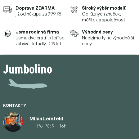
Doprava ZDARMA
Široký výběr modelů
již od nákupu za 999 Kč
Od různých značek,
měřítek a společností
Jsme rodinná firma
Výhodné ceny
Jsme dva bratři, kteří se
Nabízíme ty nejvýhodnější
zabývají letadly již 15 let
ceny
Z
á
p
a
t
í
KONTAKTY
Milan Lemfeld
Po-Pá: 9 — 16h