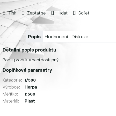
Tisk
Zeptat se
Hlídat
Sdílet
Popis
Hodnocení
Diskuze
Detailní popis produktu
Popis produktu není dostupný
Doplňkové parametry
Kategorie
:
1/500
Výrobce
:
Herpa
Měřítko
:
1:500
Materiál
:
Plast