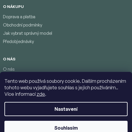
O NÁKUPU
Doprava a platba
Obchodní podmínky
Jak vybrat správný model
Předobjednávky
O NÁS
O nás
Věrnostní program
Tento web používá soubory cookie. Dalším procházením
Podmínky ochrany osobních údajů
tohoto webu vyjadřujete souhlas s jejich používáním..
Kontakty
Více informací
zde
.
Nastavení
Copyright 2026
Jumbolino-model.com
. Všechna práva vyhrazena.
Upravit nastavení cookies
Souhlasím