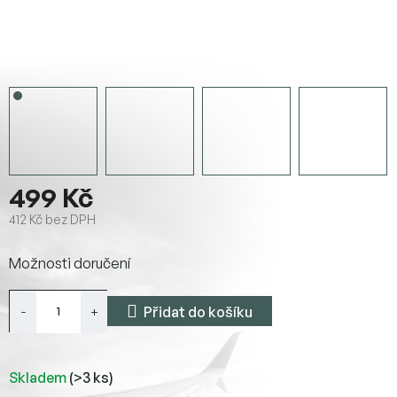
499 Kč
412 Kč bez DPH
Měrná
Možnosti doručení
cena:
Přidat do košíku
Skladem
(>3 ks)