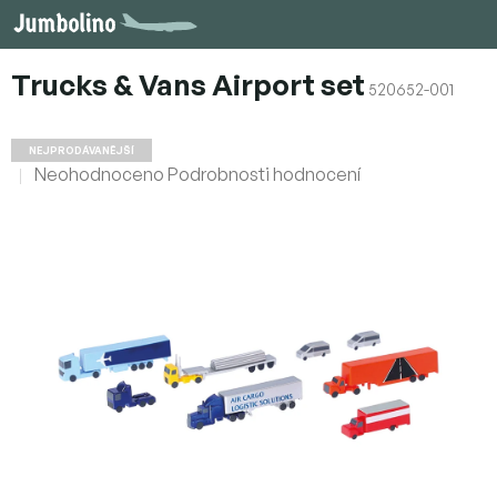
Přejít
na
obsah
Trucks & Vans Airport set
520652-001
NEJPRODÁVANĚJŠÍ
Průměrné
Neohodnoceno
Podrobnosti hodnocení
hodnocení
produktu
je
0,0
z
5
hvězdiček.