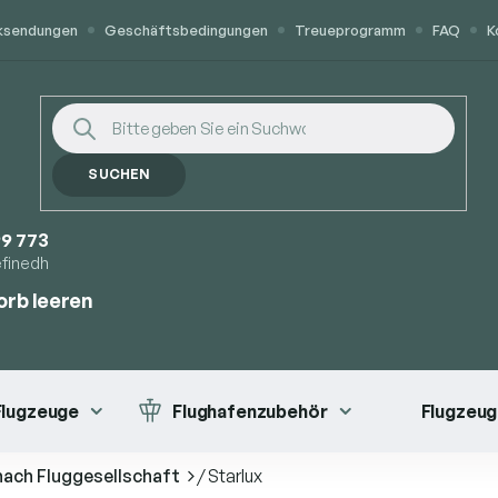
cksendungen
Geschäftsbedingungen
Treueprogramm
FAQ
K
SUCHEN
9 773
efinedh
rb leeren
ORB
 Flugzeuge
Flughafenzubehör
Flugzeug
nach Fluggesellschaft
/
Starlux