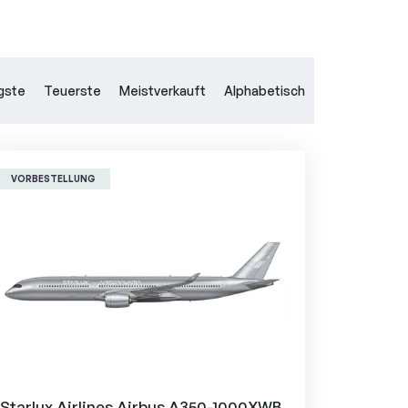
gste
Teuerste
Meistverkauft
Alphabetisch
VORBESTELLUNG
Starlux Airlines Airbus A350-1000XWB