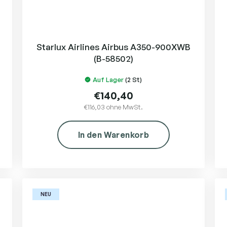
Starlux Airlines Airbus A350-900XWB
(B-58502)
Auf Lager
(2 St)
€140,40
€116,03 ohne MwSt.
In den Warenkorb
NEU