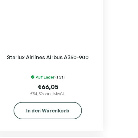
Starlux Airlines Airbus A350-900
Auf Lager
(1 St)
€66,05
€54,59 ohne MwSt.
In den Warenkorb