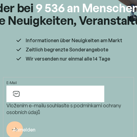
i
der bei
9 536 an Mensche
s
t
e Neuigkeiten, Veranstal
e
Informationen über Neuigkeiten am Markt
Zeitlich begrenzte Sonderangebote
Wir versenden nur einmal alle 14 Tage
E-Mail
Vložením e-mailu souhlasíte s
podmínkami ochrany
osobních údajů
Anmelden