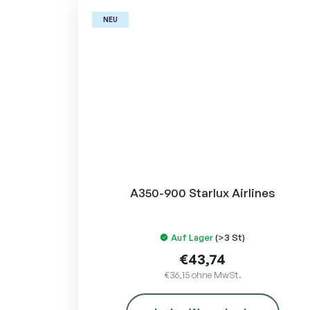
NEU
A350-900 Starlux Airlines
Auf Lager
(>3 St)
€43,74
€36,15 ohne MwSt.