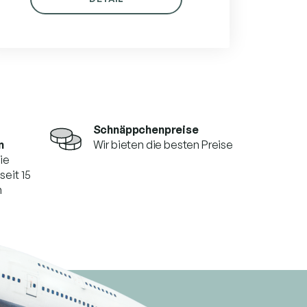
Schnäppchenpreise
n
Wir bieten die besten Preise
die
seit 15
n