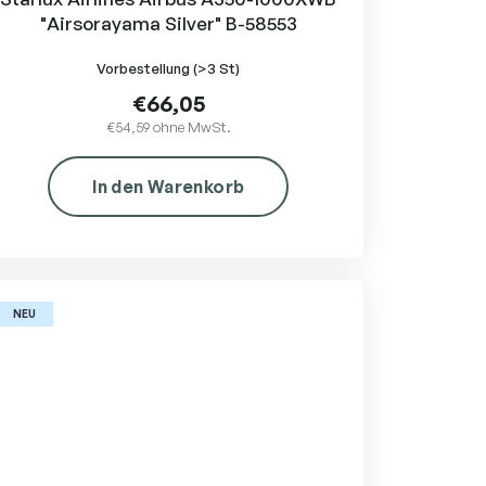
"Airsorayama Silver" B-58553
Vorbestellung
(>3 St)
€66,05
€54,59 ohne MwSt.
In den Warenkorb
NEU