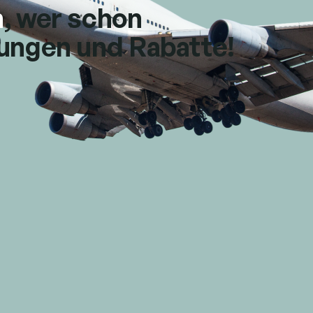
n
, wer schon
tungen und Rabatte!