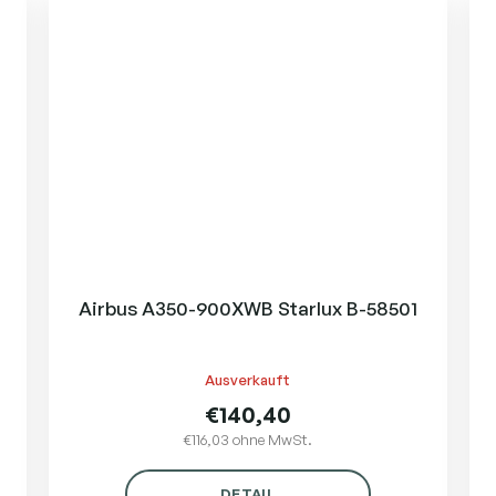
Airbus A350-900XWB Starlux B-58501
Ausverkauft
€140,40
€116,03 ohne MwSt.
DETAIL