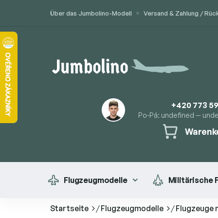
Zum
Über das Jumbolino-Modell
Versand & Zahlung / Rü
Inhalt
springen
+420 773 59
Po-Pá: undefined — und
Warenko
WARENK
Flugzeugmodelle
Militärische
Startseite
/
Flugzeugmodelle
/
Flugzeuge 