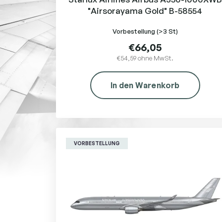
k
"Airsorayama Gold" B-58554
t
e
Vorbestellung
(>3 St)
€66,05
€54,59 ohne MwSt.
In den Warenkorb
VORBESTELLUNG