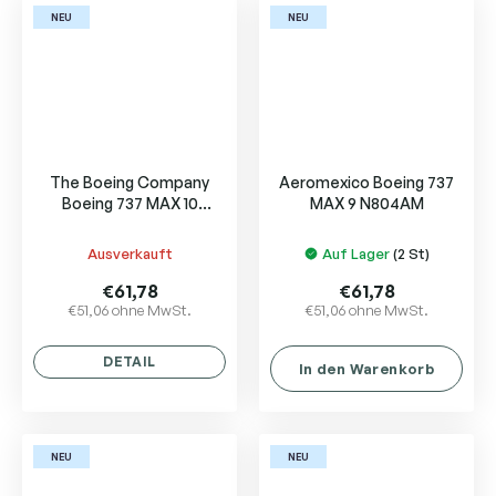
NEU
NEU
The Boeing Company
Aeromexico Boeing 737
Boeing 737 MAX 10
MAX 9 N804AM
N27752
Ausverkauft
Auf Lager
(2 St)
€61,78
€61,78
€51,06 ohne MwSt.
€51,06 ohne MwSt.
DETAIL
In den Warenkorb
NEU
NEU