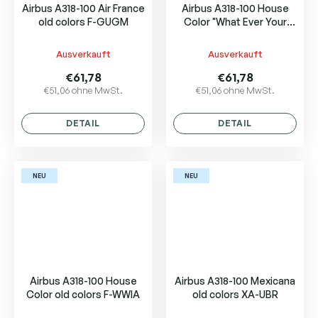
Airbus A318-100 Air France
Airbus A318-100 House
old colors F-GUGM
Color "What Ever Your
Size, We Have It." F-WWIB
Ausverkauft
Ausverkauft
€61,78
€61,78
€51,06 ohne MwSt.
€51,06 ohne MwSt.
DETAIL
DETAIL
NEU
NEU
Airbus A318-100 House
Airbus A318-100 Mexicana
Color old colors F-WWIA
old colors XA-UBR