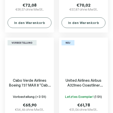
€72,08
€70,02
€59,57 ohne MwSt.
€57,87 ohne MwSt.
In den Warenkorb
In den Warenkorb
VORBESTELLUNG
NEU
Cabo Verde Airlines
United Airlines Airbus
Boeing 737 MAX 8 "Cabo
A321neo Coastliner
Verde Na Copa" D4-CCJ
N94750
Vorbestellung
(>3 St)
Letztes Exemplar!
(1 St)
€65,90
€61,78
€54,46 ohne MwSt.
€51,06 ohne MwSt.