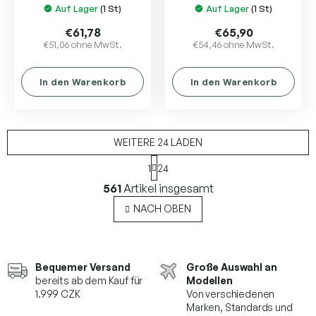
Auf Lager
(1 St)
Auf Lager
(1 St)
€61,78
€65,90
€51,06 ohne MwSt.
€54,46 ohne MwSt.
In den Warenkorb
In den Warenkorb
WEITERE 24 LADEN
P
1
24
a
S
g
561
Artikel insgesamt
t
i
e
n
NACH OBEN
i
u
e
e
r
r
u
e
Bequemer Versand
Große Auswahl an
n
l
g
bereits ab dem Kauf für
Modellen
e
1.999 CZK
Von verschiedenen
m
Marken,
Standards und
e