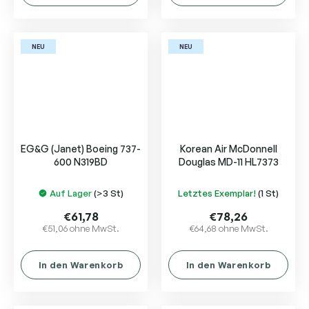
NEU
NEU
EG&G (Janet) Boeing 737-
Korean Air McDonnell
600 N319BD
Douglas MD-11 HL7373
Auf Lager
(>3 St)
Letztes Exemplar!
(1 St)
€61,78
€78,26
€51,06 ohne MwSt.
€64,68 ohne MwSt.
In den Warenkorb
In den Warenkorb