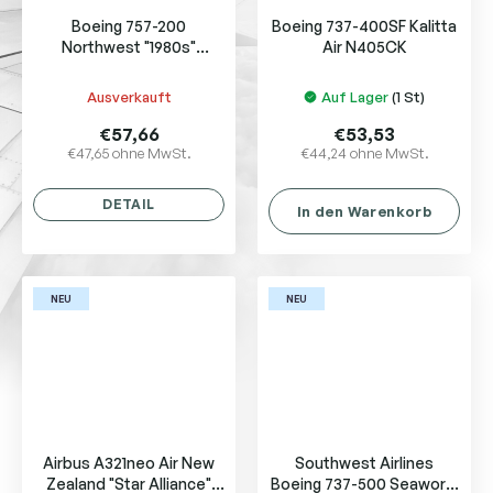
Boeing 757-200
Boeing 737-400SF Kalitta
Northwest "1980s"
Air N405CK
N534US
Ausverkauft
Auf Lager
(1 St)
€57,66
€53,53
€47,65 ohne MwSt.
€44,24 ohne MwSt.
DETAIL
In den Warenkorb
NEU
NEU
Airbus A321neo Air New
Southwest Airlines
Zealand "Star Alliance"
Boeing 737-500 Seaworld