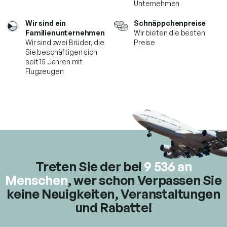
Unternehmen
n
t
Wir sind ein
Schnäppchenpreise
e
Familienunternehmen
Wir bieten die besten
d
Wir sind zwei Brüder, die
Preise
e
Sie beschäftigen sich
r
seit 15 Jahren mit
L
Flugzeugen
i
s
t
e
Treten Sie der bei
9 536 an
Menschen
, wer schon
Verpassen Sie
keine Neuigkeiten, Veranstaltungen
und Rabatte!