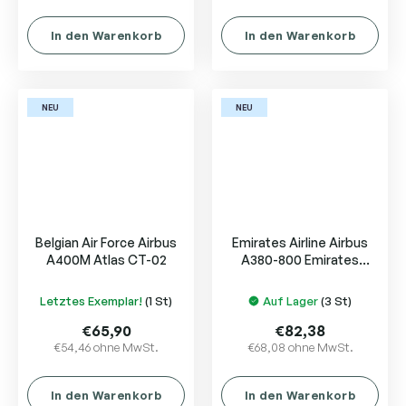
In den Warenkorb
In den Warenkorb
NEU
NEU
Belgian Air Force Airbus
Emirates Airline Airbus
A400M Atlas CT-02
A380-800 Emirates
Courier Express A6-EET
Letztes Exemplar!
(1 St)
Auf Lager
(3 St)
€65,90
€82,38
€54,46 ohne MwSt.
€68,08 ohne MwSt.
In den Warenkorb
In den Warenkorb