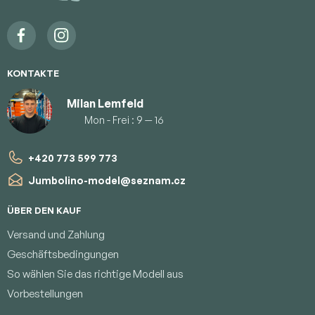
i
l
e
KONTAKTE
Milan Lemfeld
Mon - Frei : 9 — 16
+420 773 599 773
Jumbolino-model
@
seznam.cz
ÜBER DEN KAUF
Versand und Zahlung
Geschäftsbedingungen
So wählen Sie das richtige Modell aus
Vorbestellungen