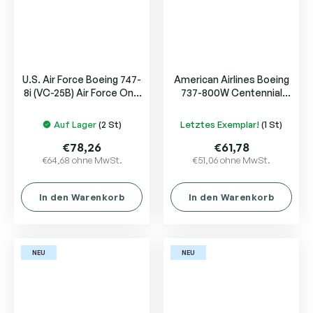
U.S. Air Force Boeing 747-
American Airlines Boeing
8i (VC-25B) Air Force One
737-800W Centennial
31000
livery N840NN
Auf Lager
(2 St)
Letztes Exemplar!
(1 St)
€78,26
€61,78
€64,68 ohne MwSt.
€51,06 ohne MwSt.
In den Warenkorb
In den Warenkorb
NEU
NEU