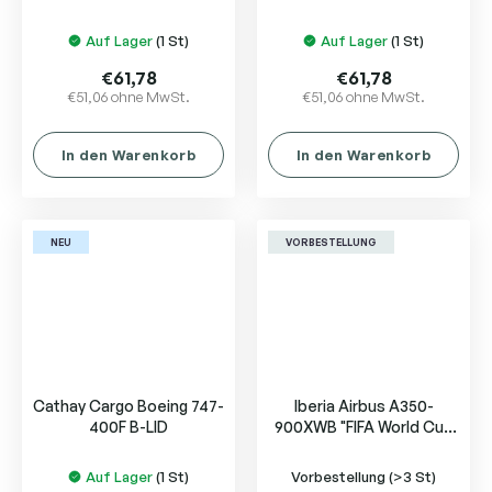
ZK-OYB
of California N507SW
Auf Lager
(1 St)
Auf Lager
(1 St)
€61,78
€61,78
€51,06 ohne MwSt.
€51,06 ohne MwSt.
In den Warenkorb
In den Warenkorb
NEU
VORBESTELLUNG
Cathay Cargo Boeing 747-
Iberia Airbus A350-
400F B-LID
900XWB "FIFA World Cup
2026" EC-MYX
Auf Lager
(1 St)
Vorbestellung
(>3 St)