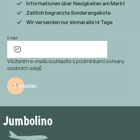
Informationen über Neuigkeiten am Markt
Zeitlich begrenzte Sonderangebote
Wir versenden nur einmal alle 14 Tage
E-Mail
Vložením e-mailu souhlasíte s
podmínkami ochrany
osobních údajů
Anmelden
F
u
ß
z
e