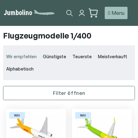
Zum
Inhalt
WARENKORB
springen
Flugzeugmodelle 1/400
P
r
Wir empfehlen
Günstigste
Teuerste
Meistverkauft
o
d
Alphabetisch
u
k
t
Filter öffnen
s
o
L
r
i
t
NEU
NEU
s
i
t
e
e
r