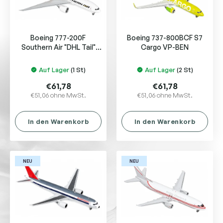
d
u
e
n
r
g
Boeing 777-200F
Boeing 737-800BCF S7
P
Southern Air "DHL Tail"
Cargo VP-BEN
r
N775SA
o
Auf Lager
(1 St)
Auf Lager
(2 St)
d
u
€61,78
€61,78
k
€51,06 ohne MwSt.
€51,06 ohne MwSt.
t
e
In den Warenkorb
In den Warenkorb
NEU
NEU