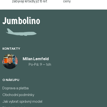
zabývají letadly již 15 let
ceny
Z
á
p
a
t
í
KONTAKTY
Milan Lemfeld
Po-Pá: 9 — 16h
O NÁKUPU
Doprava a platba
Obchodní podmínky
Jak vybrat správný model