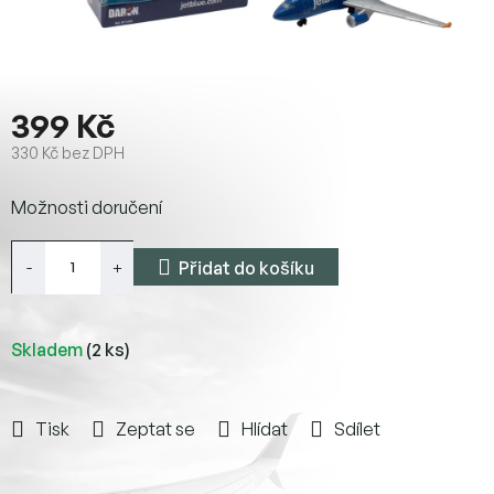
399 Kč
330 Kč bez DPH
Měrná
Možnosti doručení
cena:
Přidat do košíku
Skladem
(2 ks)
Tisk
Zeptat se
Hlídat
Sdílet