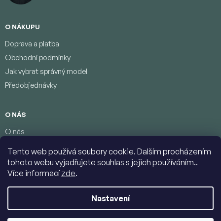
O NÁKUPU
Doprava a platba
Obchodní podmínky
Jak vybrat správný model
Předobjednávky
O NÁS
O nás
Věrnostní program
Tento web používá soubory cookie. Dalším procházením
Podmínky ochrany osobních údajů
tohoto webu vyjadřujete souhlas s jejich používáním..
Kontakty
Více informací
zde
.
Nastavení
Copyright 2026
Jumbolino-model.com
. Všechna práva vyhrazena.