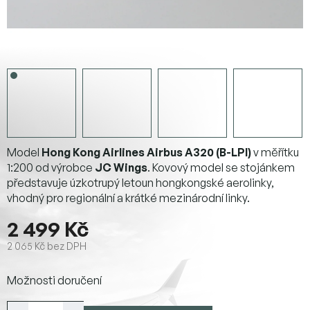
Model
Hong Kong Airlines Airbus A320 (B-LPI)
v měřítku
1:200 od výrobce
JC Wings
. Kovový model se stojánkem
představuje úzkotrupý letoun hongkongské aerolinky,
vhodný pro regionální a krátké mezinárodní linky.
2 499 Kč
2 065 Kč bez DPH
Měrná
Možnosti doručení
cena: