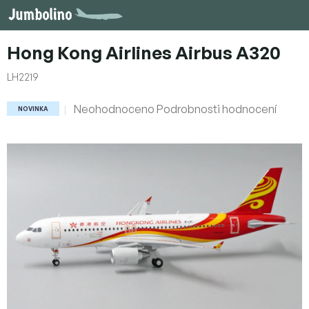
Přejít
na
obsah
Hong Kong Airlines Airbus A320
LH2219
Průměrné
Neohodnoceno
Podrobnosti hodnocení
NOVINKA
hodnocení
produktu
je
0,0
z
5
hvězdiček.