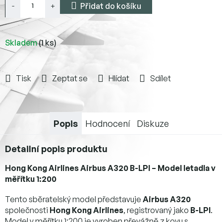
Přidat do košíku
Skladem
(1 ks)
Tisk
Zeptat se
Hlídat
Sdílet
Popis
Hodnocení
Diskuze
Detailní popis produktu
Hong Kong Airlines Airbus A320 B-LPI – Model letadla v
měřítku 1:200
Tento sběratelský model představuje
Airbus A320
společnosti
Hong Kong Airlines
, registrovaný jako
B-LPI
.
Model v měřítku 1:200 je vyroben převážně z kovu s