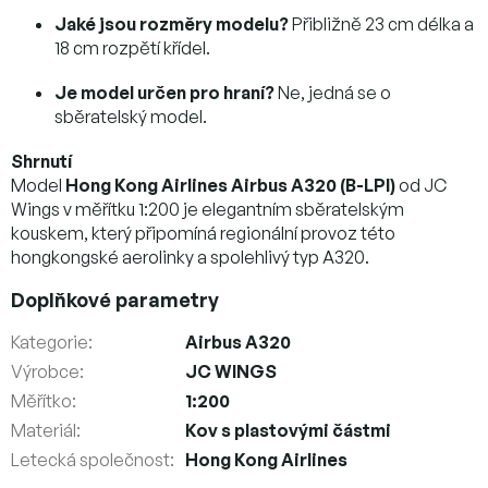
Jaké jsou rozměry modelu?
Přibližně 23 cm délka a
18 cm rozpětí křídel.
Je model určen pro hraní?
Ne, jedná se o
sběratelský model.
Shrnutí
Model
Hong Kong Airlines Airbus A320 (B-LPI)
od JC
Wings v měřítku 1:200 je elegantním sběratelským
kouskem, který připomíná regionální provoz této
hongkongské aerolinky a spolehlivý typ A320.
Doplňkové parametry
Kategorie
:
Airbus A320
Výrobce
:
JC WINGS
Měřítko
:
1:200
Materiál
:
Kov s plastovými částmi
Letecká společnost
:
Hong Kong Airlines