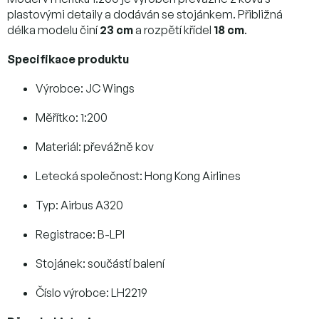
plastovými detaily a dodáván se stojánkem. Přibližná
délka modelu činí
23 cm
a rozpětí křídel
18 cm
.
Specifikace produktu
Výrobce: JC Wings
Měřítko: 1:200
Materiál: převážně kov
Letecká společnost: Hong Kong Airlines
Typ: Airbus A320
Registrace: B-LPI
Stojánek: součástí balení
Číslo výrobce: LH2219