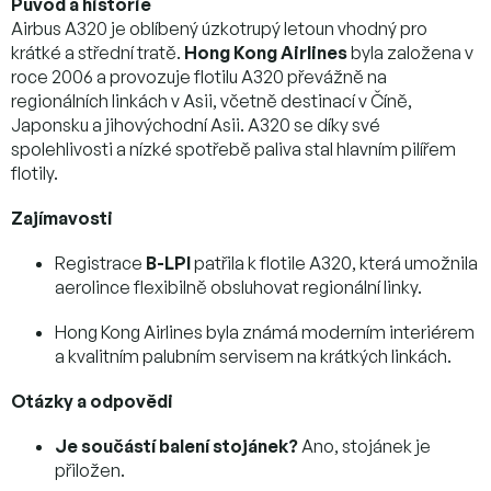
Původ a historie
Airbus A320 je oblíbený úzkotrupý letoun vhodný pro
krátké a střední tratě.
Hong Kong Airlines
byla založena v
roce 2006 a provozuje flotilu A320 převážně na
regionálních linkách v Asii, včetně destinací v Číně,
Japonsku a jihovýchodní Asii. A320 se díky své
spolehlivosti a nízké spotřebě paliva stal hlavním pilířem
flotily.
Zajímavosti
Registrace
B-LPI
patřila k flotile A320, která umožnila
aerolince flexibilně obsluhovat regionální linky.
Hong Kong Airlines byla známá moderním interiérem
a kvalitním palubním servisem na krátkých linkách.
Otázky a odpovědi
Je součástí balení stojánek?
Ano, stojánek je
přiložen.