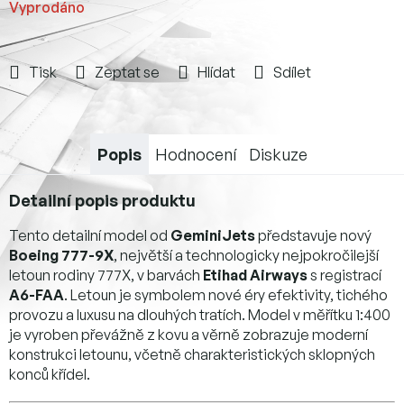
Vyprodáno
Tisk
Zeptat se
Hlídat
Sdílet
Popis
Hodnocení
Diskuze
Detailní popis produktu
Tento detailní model od
GeminiJets
představuje nový
Boeing 777-9X
, největší a technologicky nejpokročilejší
letoun rodiny 777X, v barvách
Etihad Airways
s registrací
A6-FAA
. Letoun je symbolem nové éry efektivity, tichého
provozu a luxusu na dlouhých tratích. Model v měřítku 1:400
je vyroben převážně z kovu a věrně zobrazuje moderní
konstrukci letounu, včetně charakteristických sklopných
konců křídel.