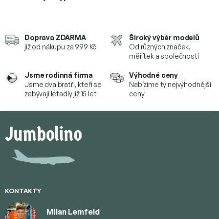
Doprava ZDARMA
Široký výběr modelů
již od nákupu za 999 Kč
Od různých značek,
měřítek a společností
Jsme rodinná firma
Výhodné ceny
Jsme dva bratři, kteří se
Nabízíme ty nejvýhodnější
zabývají letadly již 15 let
ceny
Z
á
p
a
t
í
KONTAKTY
Milan Lemfeld