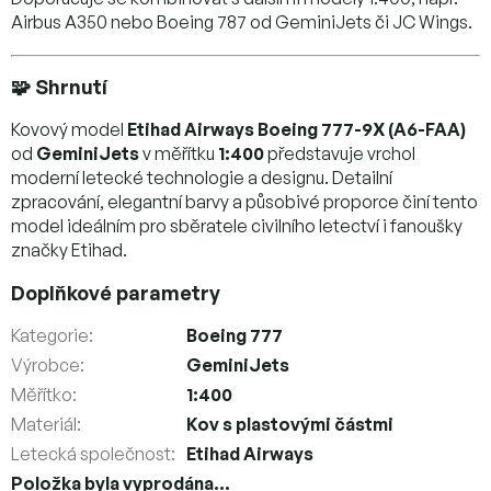
Airbus A350 nebo Boeing 787 od GeminiJets či JC Wings.
🧩 Shrnutí
Kovový model
Etihad Airways Boeing 777-9X (A6-FAA)
od
GeminiJets
v měřítku
1:400
představuje vrchol
moderní letecké technologie a designu. Detailní
zpracování, elegantní barvy a působivé proporce činí tento
model ideálním pro sběratele civilního letectví i fanoušky
značky Etihad.
Doplňkové parametry
Kategorie
:
Boeing 777
Výrobce
:
GeminiJets
Měřítko
:
1:400
Materiál
:
Kov s plastovými částmi
Letecká společnost
:
Etihad Airways
Položka byla vyprodána…