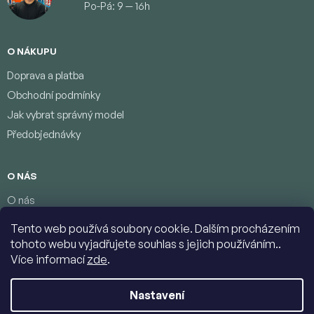
Po-Pá: 9 — 16h
O NÁKUPU
Doprava a platba
Obchodní podmínky
Jak vybrat správný model
Předobjednávky
O NÁS
O nás
Věrnostní program
Tento web používá soubory cookie. Dalším procházením
Podmínky ochrany osobních údajů
tohoto webu vyjadřujete souhlas s jejich používáním..
Kontakty
Více informací
zde
.
Nastavení