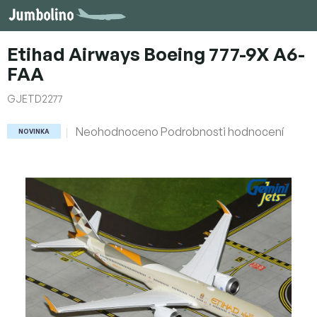
Přejít
na
obsah
Etihad Airways Boeing 777-9X A6-
FAA
GJETD2277
Průměrné
Neohodnoceno
Podrobnosti hodnocení
NOVINKA
hodnocení
produktu
je
0,0
z
5
hvězdiček.