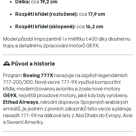
Délka:
cca
19,2 cm
Rozpětí křídel (rozložené):
cca
17,9 cm
Rozpětí křídel (sklopené):
cca
16,2 cm
Model působí impozantně i v měřítku 1:400 díky dlouhému
trupu a detailnímu zpracování motorů GE9X.
🕰️ Původ a historie
Program
Boeing 777X
navazuje na úspěch legendárních
777-200/300. Nová verze 777-9X využívá kompozitní
křídla, modernizovanou avioniku a zcela nové motory
GE9X
, největší proudové motory, jaké kdy byly vyrobeny.
Etihad Airways
, národní dopravce Spojených arabských
emirátů, je jedním z prvních zákazníků této verze a plánuje
nasadit 777-9X na dálkové lety z Abú Dhabí do Evropy, Asie
a Severní Ameriky.