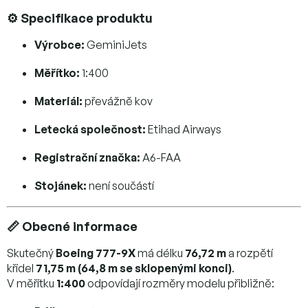
⚙️ Specifikace produktu
Výrobce:
GeminiJets
Měřítko:
1:400
Materiál:
převážně kov
Letecká společnost:
Etihad Airways
Registrační značka:
A6-FAA
Stojánek:
není součástí
📏 Obecné informace
Skutečný
Boeing 777-9X
má délku
76,72 m
a rozpětí
křídel
71,75 m (64,8 m se sklopenými konci)
.
V měřítku
1:400
odpovídají rozměry modelu přibližně: