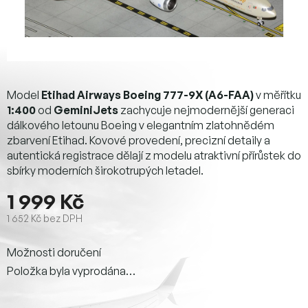
Model
Etihad Airways Boeing 777-9X (A6-FAA)
v měřítku
1:400
od
GeminiJets
zachycuje nejmodernější generaci
dálkového letounu Boeing v elegantním zlatohnědém
zbarvení Etihad. Kovové provedení, precizní detaily a
autentická registrace dělají z modelu atraktivní přírůstek do
sbírky moderních širokotrupých letadel.
1 999 Kč
1 652 Kč bez DPH
Měrná
Možnosti doručení
cena:
Položka byla vyprodána…