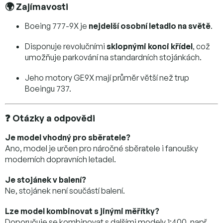
🌍 Zajímavosti
Boeing 777-9X je
nejdelší osobní letadlo na světě
.
Disponuje revolučními
sklopnými konci křídel
, což
umožňuje parkování na standardních stojánkách.
Jeho motory GE9X mají průměr větší než trup
Boeingu 737.
❓ Otázky a odpovědi
Je model vhodný pro sběratele?
Ano, model je určen pro náročné sběratele i fanoušky
moderních dopravních letadel.
Je stojánek v balení?
Ne, stojánek není součástí balení.
Lze model kombinovat s jinými měřítky?
Doporučuje se kombinovat s dalšími modely 1:400, např.