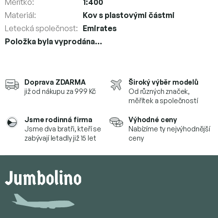
Měřítko
:
1:400
Materiál
:
Kov s plastovými částmi
Letecká společnost
:
Emirates
Položka byla vyprodána…
Doprava ZDARMA
Široký výběr modelů
již od nákupu za 999 Kč
Od různých značek,
měřítek a společností
Jsme rodinná firma
Výhodné ceny
Jsme dva bratři, kteří se
Nabízíme ty nejvýhodnější
zabývají letadly již 15 let
ceny
Z
á
p
a
t
í