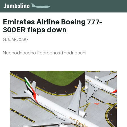
Přejít
na
obsah
Emirates Airline Boeing 777-
300ER flaps down
GJUAE2068F
Průměrné
Neohodnoceno
Podrobnosti hodnocení
hodnocení
produktu
je
0,0
z
5
hvězdiček.