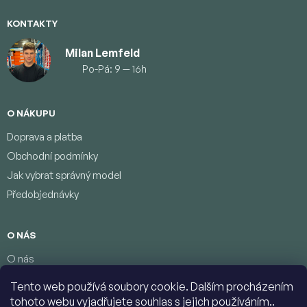
KONTAKTY
Milan Lemfeld
Po-Pá: 9 — 16h
O NÁKUPU
Doprava a platba
Obchodní podmínky
Jak vybrat správný model
Předobjednávky
O NÁS
O nás
Věrnostní program
Tento web používá soubory cookie. Dalším procházením
Podmínky ochrany osobních údajů
tohoto webu vyjadřujete souhlas s jejich používáním..