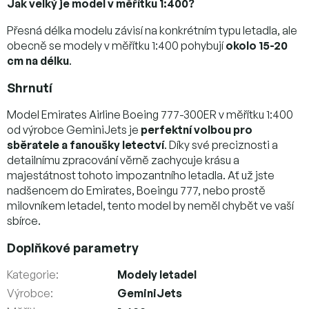
Jak velký je model v měřítku 1:400?
Přesná délka modelu závisí na konkrétním typu letadla, ale
obecně se modely v měřítku 1:400 pohybují
okolo 15-20
cm na délku
.
Shrnutí
Model Emirates Airline Boeing 777-300ER v měřítku 1:400
od výrobce GeminiJets je
perfektní volbou pro
sběratele a fanoušky letectví
. Díky své preciznosti a
detailnímu zpracování věrně zachycuje krásu a
majestátnost tohoto impozantního letadla. Ať už jste
nadšencem do Emirates, Boeingu 777, nebo prostě
milovníkem letadel, tento model by neměl chybět ve vaší
sbírce.
Doplňkové parametry
Kategorie
:
Modely letadel
Výrobce
:
GeminiJets