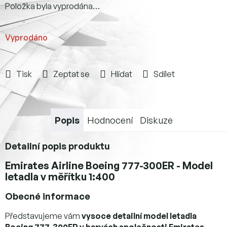
Položka byla vyprodána…
Vyprodáno
Tisk
Zeptat se
Hlídat
Sdílet
Popis
Hodnocení
Diskuze
Detailní popis produktu
Emirates Airline Boeing 777-300ER - Model
letadla v měřítku 1:400
Obecné informace
Představujeme vám
vysoce detailní model letadla
Boeing 777-300ER v barvách společnosti Emirates
.