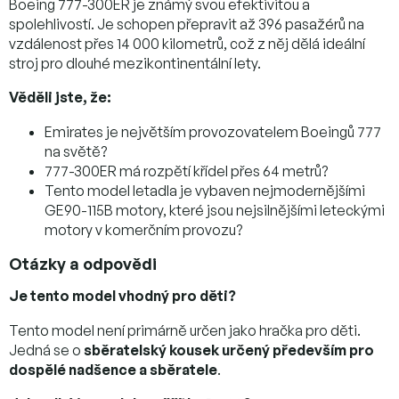
Boeing 777-300ER je známý svou efektivitou a
spolehlivostí. Je schopen přepravit až 396 pasažérů na
vzdálenost přes 14 000 kilometrů, což z něj dělá ideální
stroj pro dlouhé mezikontinentální lety.
Věděli jste, že:
Emirates je největším provozovatelem Boeingů 777
na světě?
777-300ER má rozpětí křídel přes 64 metrů?
Tento model letadla je vybaven nejmodernějšími
GE90-115B motory, které jsou nejsilnějšími leteckými
motory v komerčním provozu?
Otázky a odpovědi
Je tento model vhodný pro děti?
Tento model není primárně určen jako hračka pro děti.
Jedná se o
sběratelský kousek určený především pro
dospělé nadšence a sběratele
.