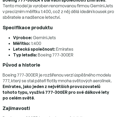
Tento model je vyroben renomovanou firmou GeminiJets
v precizním měřítku 1:400, což z něj dělá ideální kousek pro
sběratele a nadšence letectví.
Specifikace produktu
Výrobce:
GeminiJets
Měřítko:
1:400
Letecká společnost:
Emirates
Typ letadla:
Boeing 777-300ER
Původ a historie
Boeing 777-300ER je rozšířenou verzí úspěšného modelu
777, který se stal páteří flotily mnoha světových aerolinek.
Emirates, jako jeden z největších provozovatelů
tohoto typu, využívá 777-300ER pro své dálkové lety
po celém světě
.
Zajímavosti