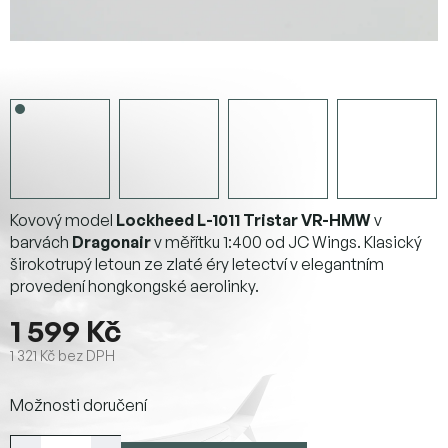
Kovový model
Lockheed L-1011 Tristar VR-HMW
v
barvách
Dragonair
v měřítku 1:400 od JC Wings. Klasický
širokotrupý letoun ze zlaté éry letectví v elegantním
provedení hongkongské aerolinky.
1 599 Kč
1 321 Kč bez DPH
Měrná
Možnosti doručení
cena: