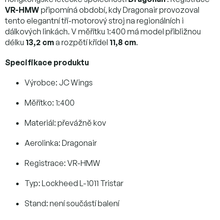
VR-HMW
připomíná období, kdy Dragonair provozoval
tento elegantní tří-motorový stroj na regionálních i
dálkových linkách. V měřítku 1:400 má model přibližnou
délku
13,2 cm
a rozpětí křídel
11,8 cm
.
Specifikace produktu
Výrobce: JC Wings
Měřítko: 1:400
Materiál: převážně kov
Aerolinka: Dragonair
Registrace: VR-HMW
Typ: Lockheed L-1011 Tristar
Stand: není součástí balení