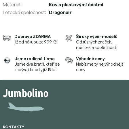
Materiál
:
Kov s plastovými částmi
Letecká společnost
:
Dragonair
Doprava ZDARMA
Široký výběr modelů
již od nákupu za 999 Kč
Od různých značek,
měřítek a společností
Jsme rodinná firma
Výhodné ceny
Jsme dva bratři, kteří se
Nabízíme ty nejvýhodnější
zabývají letadly již 15 let
ceny
Z
á
p
a
t
í
KONTAKTY