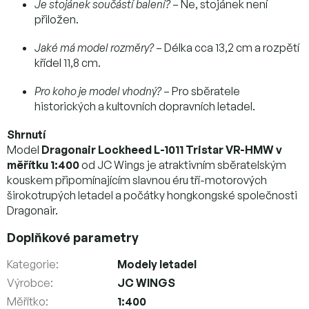
Je stojánek součástí balení?
– Ne, stojánek není
přiložen.
Jaké má model rozměry?
– Délka cca 13,2 cm a rozpětí
křídel 11,8 cm.
Pro koho je model vhodný?
– Pro sběratele
historických a kultovních dopravních letadel.
Shrnutí
Model
Dragonair Lockheed L-1011 Tristar VR-HMW v
měřítku 1:400
od JC Wings je atraktivním sběratelským
kouskem připomínajícím slavnou éru tří-motorových
širokotrupých letadel a počátky hongkongské společnosti
Dragonair.
Doplňkové parametry
Kategorie
:
Modely letadel
Výrobce
:
JC WINGS
Měřítko
:
1:400