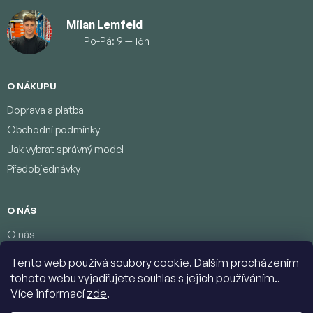
Milan Lemfeld
Po-Pá: 9 — 16h
O NÁKUPU
Doprava a platba
Obchodní podmínky
Jak vybrat správný model
Předobjednávky
O NÁS
O nás
Věrnostní program
Tento web používá soubory cookie. Dalším procházením
Podmínky ochrany osobních údajů
tohoto webu vyjadřujete souhlas s jejich používáním..
Kontakty
Více informací
zde
.