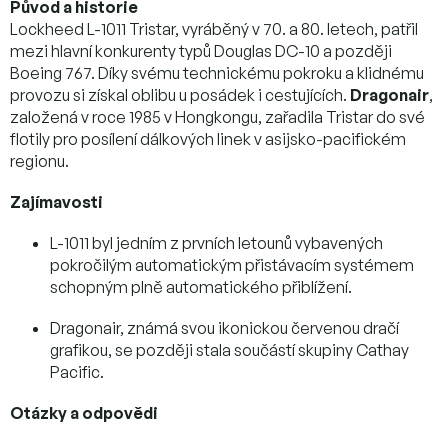
Původ a historie
Lockheed L-1011 Tristar, vyráběný v 70. a 80. letech, patřil
mezi hlavní konkurenty typů Douglas DC-10 a později
Boeing 767. Díky svému technickému pokroku a klidnému
provozu si získal oblibu u posádek i cestujících.
Dragonair
,
založená v roce 1985 v Hongkongu, zařadila Tristar do své
flotily pro posílení dálkových linek v asijsko-pacifickém
regionu.
Zajímavosti
L-1011 byl jedním z prvních letounů vybavených
pokročilým automatickým přistávacím systémem
schopným plně automatického přiblížení.
Dragonair, známá svou ikonickou červenou dračí
grafikou, se později stala součástí skupiny Cathay
Pacific.
Otázky a odpovědi