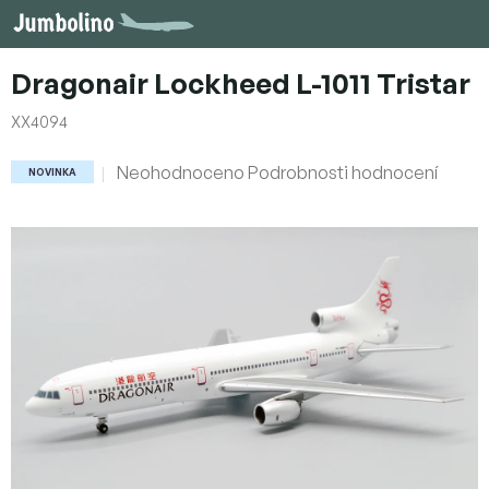
Přejít
na
obsah
Dragonair Lockheed L-1011 Tristar
XX4094
Průměrné
Neohodnoceno
Podrobnosti hodnocení
NOVINKA
hodnocení
produktu
je
0,0
z
5
hvězdiček.