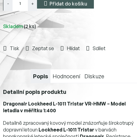
Přidat do košíku
Skladem
(2 ks)
Tisk
Zeptat se
Hlídat
Sdílet
Popis
Hodnocení
Diskuze
Detailní popis produktu
Dragonair Lockheed L-1011 Tristar VR-HMW – Model
letadla v měřítku 1:400
Detailně zpracovaný kovový model znázorňuje širokotrupý
dopravní letoun
Lockheed L-1011 Tristar
v barvách
hongkongské letecké společnosti
Dragonair
. Registrace