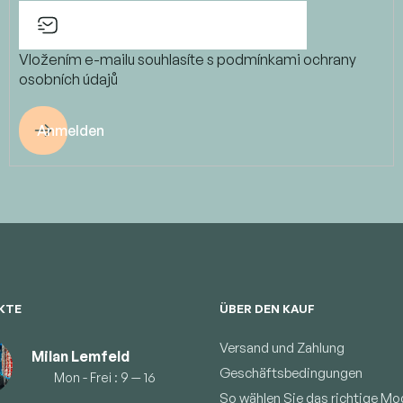
Vložením e-mailu souhlasíte s
podmínkami ochrany
osobních údajů
Anmelden
KTE
ÜBER DEN KAUF
Versand und Zahlung
Milan Lemfeld
Geschäftsbedingungen
Mon - Frei : 9 — 16
So wählen Sie das richtige Mod