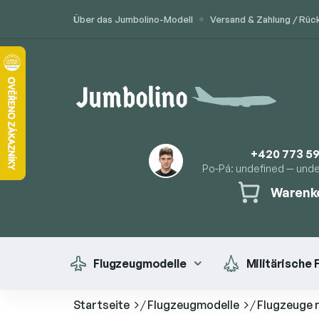
Zum
Über das Jumbolino-Modell
Versand & Zahlung / Rü
Inhalt
springen
+420 773 59
Po-Pá: undefined — und
Warenko
WARENK
Flugzeugmodelle
Militärische
Startseite
/
Flugzeugmodelle
/
Flugzeuge 