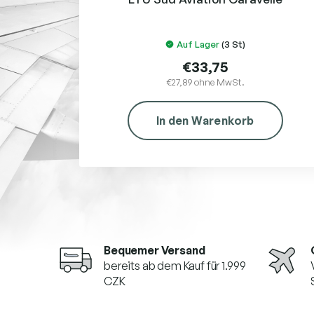
k
t
e
Auf Lager
(3 St)
€33,75
€27,89 ohne MwSt.
In den Warenkorb
Bequemer Versand
bereits ab dem Kauf für 1.999
CZK