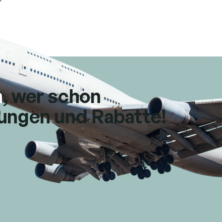
n
, wer schon
tungen und Rabatte!