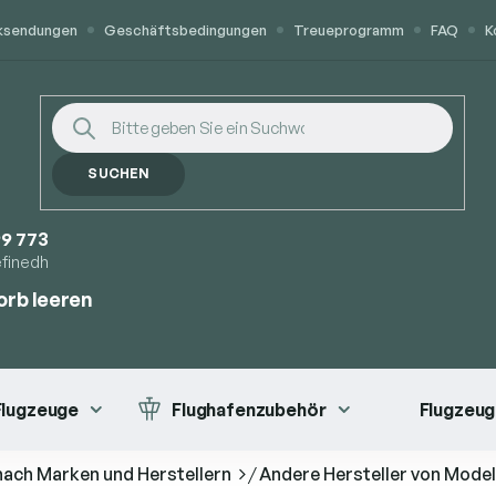
cksendungen
Geschäftsbedingungen
Treueprogramm
FAQ
K
SUCHEN
9 773
efinedh
rb leeren
ORB
 Flugzeuge
Flughafenzubehör
Flugzeug
nach Marken und Herstellern
/
Andere Hersteller von Mode