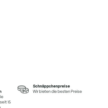
Schnäppchenpreise
n
Wir bieten die besten Preise
die
seit 15
n