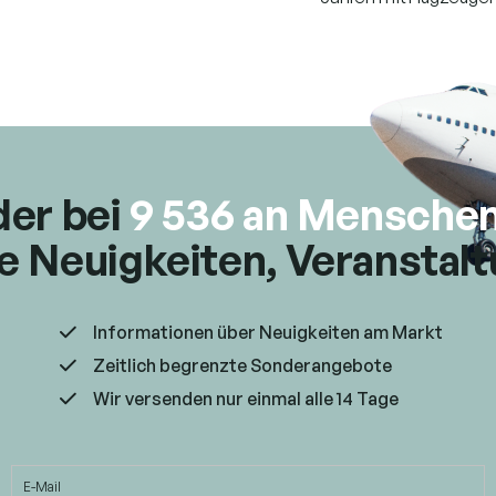
e
n
t
e
d
e
r
L
i
der bei
9 536 an Mensche
s
t
e Neuigkeiten, Veranstal
e
Informationen über Neuigkeiten am Markt
Zeitlich begrenzte Sonderangebote
Wir versenden nur einmal alle 14 Tage
E-Mail