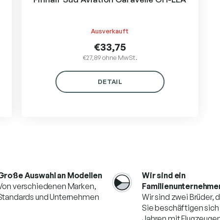
Ausverkauft
€33,75
€27,89 ohne MwSt.
DETAIL
S
t
e
u
e
Große Auswahl an Modellen
Wir sind ein
r
Von verschiedenen Marken,
Familienunternehme
e
Standards und Unternehmen
Wir sind zwei Brüder, 
l
Sie beschäftigen sich 
e
m
Jahren mit Flugzeuge