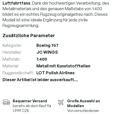
Luftfahrtfans
. Dank der hochwertigen Verarbeitung, des
Metallmaterials und des genauen Maßstabs von 1:400
bildet es ein echtes Flugzeug originalgetreu nach. Dieses
Modell ist eine ideale Ergänzung für jede zivile
Flugzeugsammlung.
Zusätzliche Parameter
Kategorie
:
Boeing 767
Hersteller
:
JC WINGS
Maßstab
:
1:400
Material
:
Metall mit Kunststoffteilen
Fluggesellschaft
:
LOT Polish Airlines
Dieser Artikel ist leider ausverkauft…
Bequemer Versand
Große Auswahl an
bereits ab dem Kauf für
Modellen
1.999 CZK
Von verschiedenen