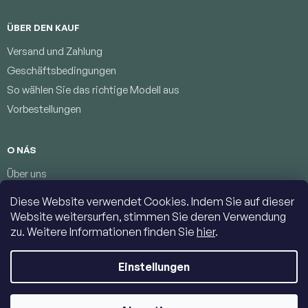
ÜBER DEN KAUF
Versand und Zahlung
Geschäftsbedingungen
So wählen Sie das richtige Modell aus
Vorbestellungen
O NÁS
Über uns
Treueprogramm
Diese Website verwendet Cookies. Indem Sie auf dieser
Bedingungen zum Schutz personenbezogener Daten
Website weitersurfen, stimmen Sie deren Verwendung
Kontakte
zu. Weitere Informationen finden Sie
hier
.
Einstellungen
Copyright 2026
Jumbolino-model.com
. Alle Rechte vorbehalten.
Cookie-Einstellungen ändern