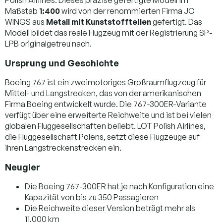
Maßstab
1:400
wird von der renommierten Firma JC
WINGS aus
Metall mit Kunststoffteilen
gefertigt. Das
Modell bildet das reale Flugzeug mit der Registrierung SP-
LPB originalgetreu nach.
Ursprung und Geschichte
Boeing 767 ist ein zweimotoriges Großraumflugzeug für
Mittel- und Langstrecken, das von der amerikanischen
Firma Boeing entwickelt wurde. Die 767-300ER-Variante
verfügt über eine erweiterte Reichweite und ist bei vielen
globalen Fluggesellschaften beliebt. LOT Polish Airlines,
die Fluggesellschaft Polens, setzt diese Flugzeuge auf
ihren Langstreckenstrecken ein.
Neugier
Die Boeing 767-300ER hat je nach Konfiguration eine
Kapazität von bis zu 350 Passagieren
Die Reichweite dieser Version beträgt mehr als
11.000 km