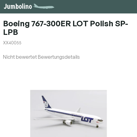
Zum
Inhalt
springen
Boeing 767-300ER LOT Polish SP-
LPB
XX40055
Die
Nicht bewertet
Bewertungsdetails
durchschnittliche
Produktbewertung
ist
0,0
von
5
Sternen.