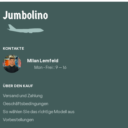
F
u
ß
z
e
i
l
e
KONTAKTE
Milan Lemfeld
Mon - Frei : 9 — 16
ÜBER DEN KAUF
Versand und Zahlung
Geschäftsbedingungen
So wählen Sie das richtige Modell aus
Vorbestellungen