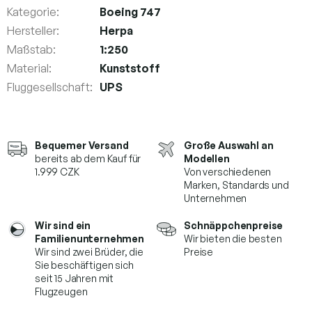
Kategorie
:
Boeing 747
Hersteller
:
Herpa
Maßstab
:
1:250
Material
:
Kunststoff
Fluggesellschaft
:
UPS
Bequemer Versand
Große Auswahl an
bereits ab dem Kauf für
Modellen
1.999 CZK
Von verschiedenen
Marken,
Standards und
Unternehmen
Wir sind ein
Schnäppchenpreise
Familienunternehmen
Wir bieten die besten
Wir sind zwei Brüder, die
Preise
Sie beschäftigen sich
seit 15 Jahren mit
Flugzeugen