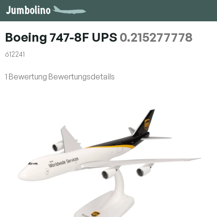
Zum
Inhalt
springen
Boeing 747-8F UPS
0.215277778
612241
Die
1 Bewertung
Bewertungsdetails
durchschnittliche
Produktbewertung
ist
5,0
von
5
Sternen.