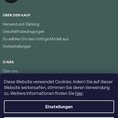
ÜBER DEN KAUF
Versand und Zahlung
Geschäftsbedingungen
So wählen Sie das richtige Modell aus
Vorbestellungen
O NÁS
Über uns
Treueprogramm
Diese Website verwendet Cookies. Indem Sie auf dieser
Bedingungen zum Schutz personenbezogener Daten
Website weitersurfen, stimmen Sie deren Verwendung
Kontakte
zu. Weitere Informationen finden Sie
hier
.
Einstellungen
Copyright 2026
Jumbolino-model.com
. Alle Rechte vorbehalten.