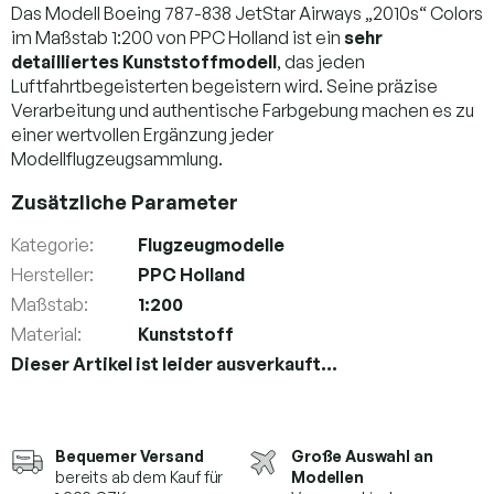
Das Modell Boeing 787-838 JetStar Airways „2010s“ Colors
im Maßstab 1:200 von PPC Holland ist ein
sehr
detailliertes Kunststoffmodell
, das jeden
Luftfahrtbegeisterten begeistern wird. Seine präzise
Verarbeitung und authentische Farbgebung machen es zu
einer wertvollen Ergänzung jeder
Modellflugzeugsammlung.
Zusätzliche Parameter
Kategorie
:
Flugzeugmodelle
Hersteller
:
PPC Holland
Maßstab
:
1:200
Material
:
Kunststoff
Dieser Artikel ist leider ausverkauft…
Bequemer Versand
Große Auswahl an
bereits ab dem Kauf für
Modellen