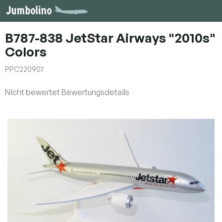
Zum
Inhalt
springen
B787-838 JetStar Airways "2010s"
Colors
PPC220907
Die
Nicht bewertet
Bewertungsdetails
durchschnittliche
Produktbewertung
ist
0,0
von
5
Sternen.