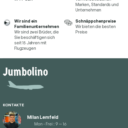
Marken,
Standards und
Unternehmen
Wir sind ein
Schnäppchenpreise
Familienunternehmen
Wir bieten die besten
Wir sind zwei Brüder, die
Preise
Sie beschäftigen sich
seit 15 Jahren mit
Flugzeugen
F
u
ß
z
e
i
l
e
KONTAKTE
Milan Lemfeld
Mon - Frei : 9 — 16