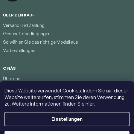
ÜBER DEN KAUF
Versand und Zahlung
Geschäftsbedingungen
So wählen Sie das richtige Modell aus
Vorbestellungen
O NÁS
Über uns
Treueprogramm
Diese Website verwendet Cookies. Indem Sie auf dieser
Bedingungen zum Schutz personenbezogener Daten
Website weitersurfen, stimmen Sie deren Verwendung
Kontakte
zu. Weitere Informationen finden Sie
hier
.
Einstellungen
Copyright 2026
Jumbolino-model.com
. Alle Rechte vorbehalten.