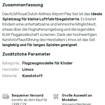
Zusammenfassung
Das KLM Royal Dutch Airlines Airport Play Set ist das
ideale
Spielzeug für kleine Luftfahrtbegeisterte
. Es bietet
Kindern eine unterhaltsame und lehrreiche Möglichkeit,
etwas über die Flughafenumgebung und die legendäre
KLM-Fluggesellschaft zu lernen. Dank der hochwertigen
Kunststoffausführung des Herstellers Limox ist das Set
langlebig und für langes Spielen geeignet
.
Zusätzliche Parameter
Kategorie
:
Flugzeugmodelle für Kinder
Hersteller
:
Limox
Material
:
Kunststoff
Bequemer Versand
Große Auswahl an
bereits ab dem Kauf für
Modellen
1.999 CZK
Von verschiedenen