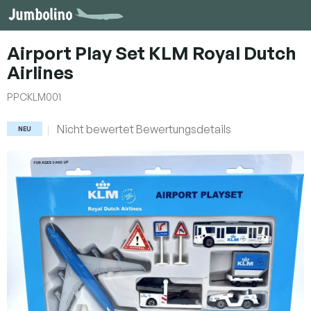
Zum
Inhalt
springen
Airport Play Set KLM Royal Dutch
Airlines
PPCKLM001
Die
Nicht bewertet
Bewertungsdetails
NEU
durchschnittliche
Produktbewertung
ist
0,0
von
5
Sternen.