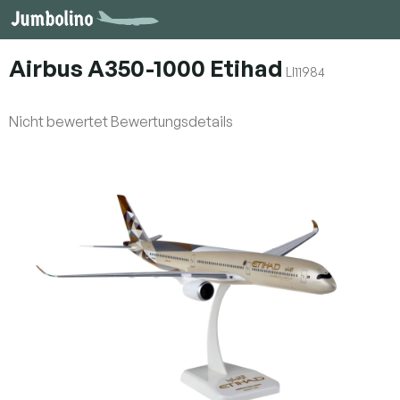
Zum
Inhalt
springen
Airbus A350-1000 Etihad
LI11984
Die
Nicht bewertet
Bewertungsdetails
durchschnittliche
Produktbewertung
ist
0,0
von
5
Sternen.