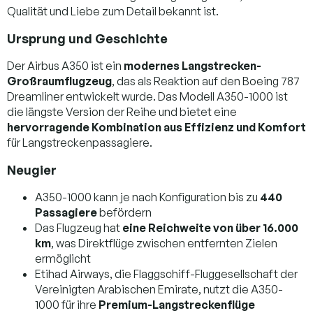
Qualität und Liebe zum Detail bekannt ist.
Ursprung und Geschichte
Der Airbus A350 ist ein
modernes Langstrecken-
Großraumflugzeug
, das als Reaktion auf den Boeing 787
Dreamliner entwickelt wurde. Das Modell A350-1000 ist
die längste Version der Reihe und bietet eine
hervorragende Kombination aus Effizienz und Komfort
für Langstreckenpassagiere.
Neugier
A350-1000 kann je nach Konfiguration bis zu
440
Passagiere
befördern
Das Flugzeug hat
eine Reichweite von über 16.000
km
, was Direktflüge zwischen entfernten Zielen
ermöglicht
Etihad Airways, die Flaggschiff-Fluggesellschaft der
Vereinigten Arabischen Emirate, nutzt die A350-
1000 für ihre
Premium-Langstreckenflüge