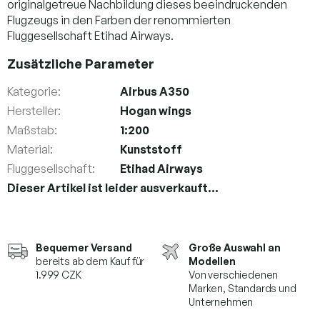
originalgetreue Nachbildung dieses beeindruckenden
Flugzeugs in den Farben der renommierten
Fluggesellschaft Etihad Airways.
Zusätzliche Parameter
Kategorie
:
Airbus A350
Hersteller
:
Hogan wings
Maßstab
:
1:200
Material
:
Kunststoff
Fluggesellschaft
:
Etihad Airways
Dieser Artikel ist leider ausverkauft…
Bequemer Versand
Große Auswahl an
bereits ab dem Kauf für
Modellen
1.999 CZK
Von verschiedenen
Marken,
Standards und
Unternehmen