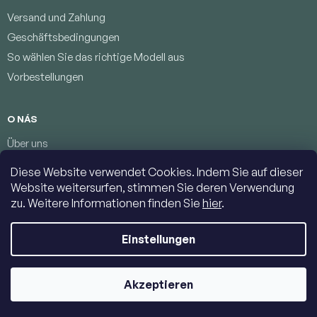
Versand und Zahlung
Geschäftsbedingungen
So wählen Sie das richtige Modell aus
Vorbestellungen
O NÁS
Über uns
Treueprogramm
Diese Website verwendet Cookies. Indem Sie auf dieser
Bedingungen zum Schutz personenbezogener Daten
Website weitersurfen, stimmen Sie deren Verwendung
Kontakte
zu. Weitere Informationen finden Sie
hier
.
Einstellungen
Copyright 2026
Jumbolino-model.com
. Alle Rechte vorbehalten.
Cookie-Einstellungen ändern
Akzeptieren
Erstellt von Shoptet