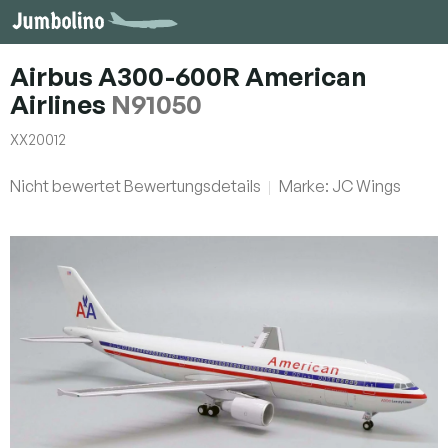
Zum
Inhalt
springen
Airbus A300-600R American
Airlines
N91050
XX20012
Die
Nicht bewertet
Bewertungsdetails
Marke:
JC Wings
durchschnittliche
Produktbewertung
ist
0,0
von
5
Sternen.