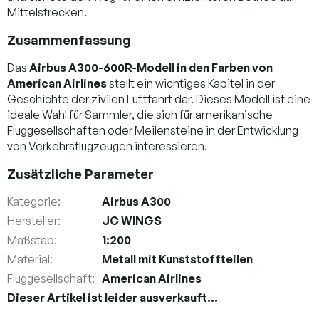
Mittelstrecken.
Zusammenfassung
Das
Airbus A300-600R-Modell in den Farben von
American Airlines
stellt ein wichtiges Kapitel in der
Geschichte der zivilen Luftfahrt dar. Dieses Modell ist eine
ideale Wahl für Sammler, die sich für amerikanische
Fluggesellschaften oder Meilensteine in der Entwicklung
von Verkehrsflugzeugen interessieren.
Zusätzliche Parameter
Kategorie
:
Airbus A300
Hersteller
:
JC WINGS
Maßstab
:
1:200
Material
:
Metall mit Kunststoffteilen
Fluggesellschaft
:
American Airlines
Dieser Artikel ist leider ausverkauft…