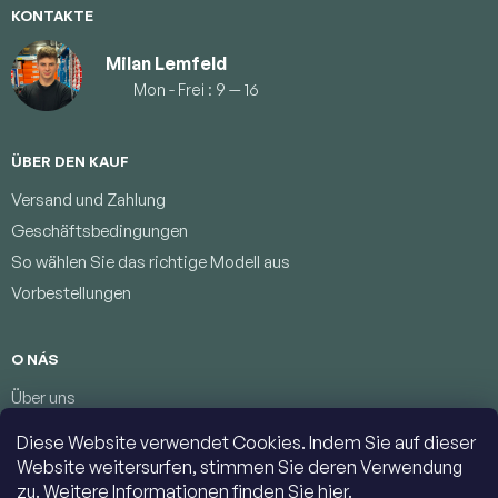
e
KONTAKTE
Milan Lemfeld
Mon - Frei : 9 — 16
ÜBER DEN KAUF
Versand und Zahlung
Geschäftsbedingungen
So wählen Sie das richtige Modell aus
Vorbestellungen
O NÁS
Über uns
Treueprogramm
Diese Website verwendet Cookies. Indem Sie auf dieser
Bedingungen zum Schutz personenbezogener Daten
Website weitersurfen, stimmen Sie deren Verwendung
Kontakte
zu. Weitere Informationen finden Sie
hier
.