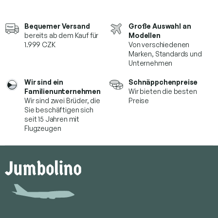
Bequemer Versand
Große Auswahl an
bereits ab dem Kauf für
Modellen
1.999 CZK
Von verschiedenen
Marken,
Standards und
Unternehmen
Wir sind ein
Schnäppchenpreise
Familienunternehmen
Wir bieten die besten
Wir sind zwei Brüder, die
Preise
Sie beschäftigen sich
seit 15 Jahren mit
Flugzeugen
F
u
ß
z
e
i
l