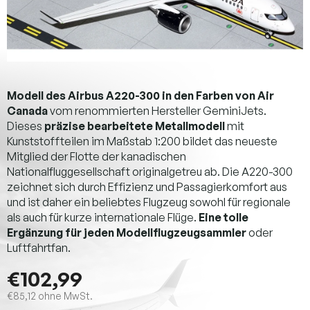
Modell des Airbus A220-300 in den Farben von Air
Canada
vom renommierten Hersteller GeminiJets.
Dieses
präzise bearbeitete Metallmodell
mit
Kunststoffteilen im Maßstab 1:200 bildet das neueste
Mitglied der Flotte der kanadischen
Nationalfluggesellschaft originalgetreu ab. Die A220-300
zeichnet sich durch Effizienz und Passagierkomfort aus
und ist daher ein beliebtes Flugzeug sowohl für regionale
als auch für kurze internationale Flüge.
Eine tolle
Ergänzung für jeden Modellflugzeugsammler
oder
Luftfahrtfan.
€102,99
€85,12 ohne MwSt.