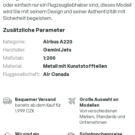
oder einfach nur ein Flugzeugliebhaber sind, dieses Modell
wird Sie mit seinem Design und seiner Authentizität mit
Sicherheit begeistern.
Zusätzliche Parameter
Kategorie
:
Airbus A220
Hersteller
:
GeminiJets
Maßstab
:
1:200
Material
:
Metall mit Kunststoffteilen
Fluggesellschaft
:
Air Canada
Bequemer Versand
Große Auswahl an
bereits ab dem Kauf für
Modellen
1.999 CZK
Von verschiedenen
Marken,
Standards und
Unternehmen
Wir sind ein
Schnäppchenpreise