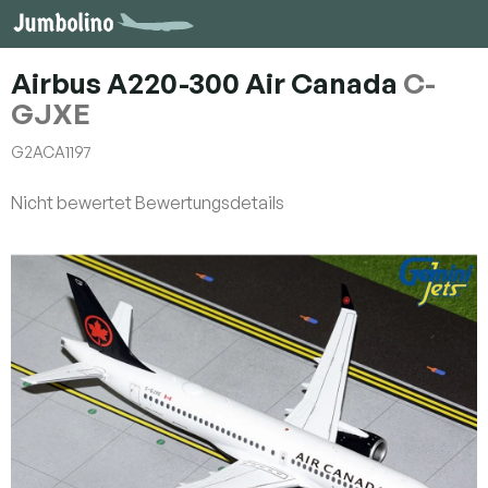
Zum
Inhalt
springen
Airbus A220-300 Air Canada
C-
GJXE
G2ACA1197
Die
Nicht bewertet
Bewertungsdetails
durchschnittliche
Produktbewertung
ist
0,0
von
5
Sternen.