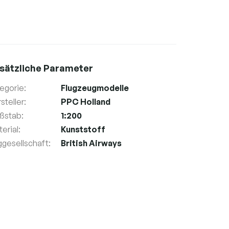
sätzliche Parameter
egorie
:
Flugzeugmodelle
steller
:
PPC Holland
ßstab
:
1:200
erial
:
Kunststoff
ggesellschaft
:
British Airways