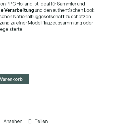
von PPC Holland ist ideal für Sammler und
se Verarbeitung
und den authentischen Look
tischen Nationalfluggesellschaft zu schätzen
nzung zu einer Modellflugzeugsammlung oder
begeisterte.
 Warenkorb
Ansehen
Teilen