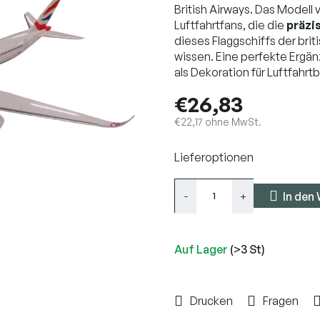
British Airways. Das Modell 
Luftfahrtfans, die die
präzi
dieses Flaggschiffs der bri
wissen. Eine perfekte Ergä
als Dekoration für Luftfahrt
€26,83
€22,17 ohne MwSt.
Verkaufspreis:
Lieferoptionen
In den
Auf Lager
(>3 St)
Drucken
Fragen