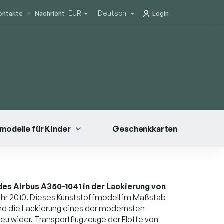
EUR
Deutsch
ontakte
Nachricht
Login
modelle für Kinder
Geschenkkarten
des Airbus A350-1041 in der Lackierung von
hr 2010. Dieses Kunststoffmodell im Maßstab
nd die Lackierung eines der modernsten
u wider. Transportflugzeuge der Flotte von