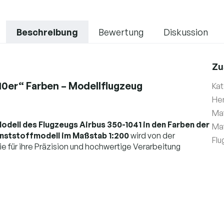
Beschreibung
Bewertung
Diskussion
Zu
10er“ Farben – Modellflugzeug
Kat
Her
Ma
odell des Flugzeugs Airbus 350-1041 in den Farben der
Mat
nststoffmodell im Maßstab 1:200
wird von der
Flu
e für ihre Präzision und hochwertige Verarbeitung