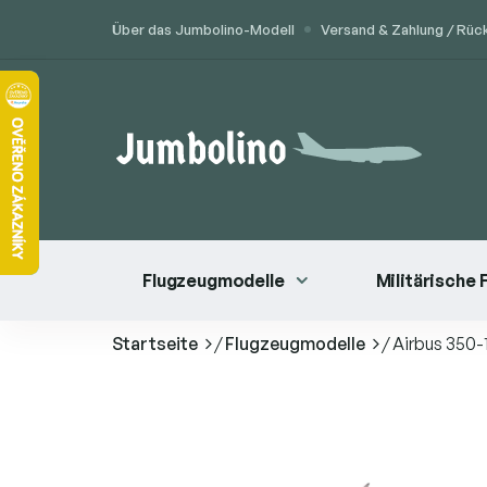
Zum
Über das Jumbolino-Modell
Versand & Zahlung / Rü
Inhalt
springen
Flugzeugmodelle
Militärische
Startseite
/
Flugzeugmodelle
/
Airbus 350-1