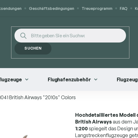
cksendungen
Geschäftsbedingungen
Treueprogramm
FAQ
K
SUCHEN
 Flugzeuge
Flughafenzubehör
Flugzeug
041 British Airways "2010s" Colors
Hochdetailliertes Modell 
British Airways
aus dem Ja
1:200
spiegelt das Design u
Langstreckenflugzeuge getre